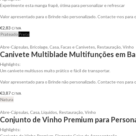
Experimente esta manga frapê, ótima para personalizar e refrescar
Valor apresentado para o Brinde não personalizado. Contacte-nos para
€
2,83
C/ IVA
Prateado
Preto
Abre-Cápsulas
,
Bricolage
,
Casa
,
Facas e Canivetes
,
Restauração
,
Vinho
Canivete Multiblade Multifunções em Ba
Highlights:
Um canivete multiusos muito prático e fácil de transportar.
Valor apresentado para o Brinde não personalizado. Contacte-nos para
€
3,87
C/ IVA
Natura
Abre-Cápsulas
,
Casa
,
Líquidos
,
Restauração
,
Vinho
Conjunto de Vinho Premium para Persona
Highlights:
Conjunto de Vinho Premium, Elegante Caixa de Apresentação