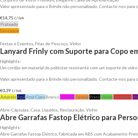
Valor apresentado para o Brinde não personalizado. Contacte-nos para
€
14,75
C/ IVA
Prateado
Destaque
Festas e Eventos
,
Fitas de Pescoço
,
Vinho
Lanyard Frinly com Suporte para Copo em
Highlights:
Um cordão em material de poliéster resistente com um suporte de vidro
Valor apresentado para o Brinde não personalizado. Contacte-nos para
€
0,39
C/ IVA
Amarelo
Azul
Azul Claro
Branco
Fuchsia
Laranja
Preto
Verde
Vermelho
Vi
Abre-Cápsulas
,
Casa
,
Líquidos
,
Restauração
,
Vinho
Abre Garrafas Fastop Elétrico para Perso
Highlights:
Abre Garrafas Fastop Elétrico, Fabricada em ABS com Acabamento Pret