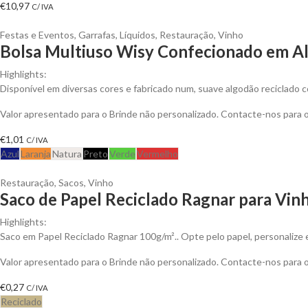
€
10,97
C/ IVA
Festas e Eventos
,
Garrafas
,
Líquidos
,
Restauração
,
Vinho
Bolsa Multiuso Wisy Confecionado em Al
Highlights:
Disponível em diversas cores e fabricado num, suave algodão reciclado c
Valor apresentado para o Brinde não personalizado. Contacte-nos para
€
1,01
C/ IVA
Azul
Laranja
Natura
Preto
Verde
Vermelho
Restauração
,
Sacos
,
Vinho
Saco de Papel Reciclado Ragnar para Vin
Highlights:
Saco em Papel Reciclado Ragnar 100g/m².. Opte pelo papel, personalize 
Valor apresentado para o Brinde não personalizado. Contacte-nos para
€
0,27
C/ IVA
Reciclado