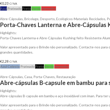
€
0,23
C/ IVA
Azul
Prateado
Preto
Verde
Vermelho
Abre-Cápsulas
,
Bricolage
,
Desporto
,
Ecológicos-Materiais Reciclados
,
P
Porta-Chaves Lanterna e Abre-Cápsulas K
Highlights:
Porta-Chaves Lanterna e Abre-Cápsulas Kushing feito Resistente Alum
Valor apresentado para o Brinde não personalizado. Contacte-nos para
grandes quantidades.
€
2,28
C/ IVA
Azul Celeste
Prateado
Preto
Verde
Vermelho
Abre-Cápsulas
,
Casa
,
Porta-Chaves
,
Restauração
Abre-cápsulas B-capsule em bambu para 
Highlights:
Abre-cápsulas B-capsule em bambu e aço inoxidável com íman. Para ter u
Valor apresentado para o Brinde não personalizado. Contacte-nos para