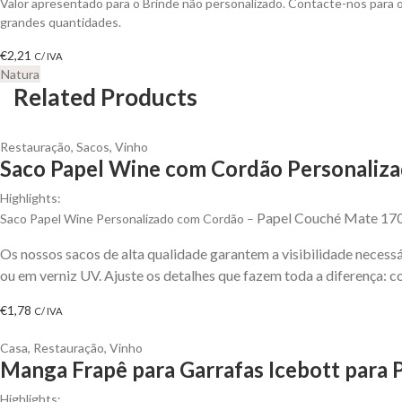
Valor apresentado para o Brinde não personalizado. Contacte-nos para
grandes quantidades.
€
2,21
C/ IVA
Natura
Related Products
Restauração
,
Sacos
,
Vinho
Saco Papel Wine com Cordão Personaliz
Highlights:
Papel Couché Mate 170g
Saco Papel Wine Personalizado com Cordão –
Os nossos sacos de alta qualidade garantem a visibilidade necessá
ou em verniz UV. Ajuste os detalhes que fazem toda a diferença: c
€
1,78
C/ IVA
Casa
,
Restauração
,
Vinho
Manga Frapê para Garrafas Icebott para 
Highlights: