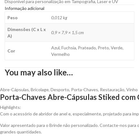
Disponível para personalização em Tampografia, Laser e UV
Informação adicional
Peso
0,012 kg
Dimensões (C x L x
0,9 × 7,9 × 1,5 cm
A)
Azul, Fuchsia, Prateado, Preto, Verde,
Cor
Vermelho
You may also like…
Abre-Cápsulas
,
Bricolage
,
Desporto
,
Porta-Chaves
,
Restauração
,
Vinho
Porta-Chaves Abre-Cápsulas Stiked com 
Highlights:
Com o acessório de abridor de anel e, especialmente, projetado para impr
Valor apresentado para o Brinde não personalizado. Contacte-nos para
grandes quantidades.