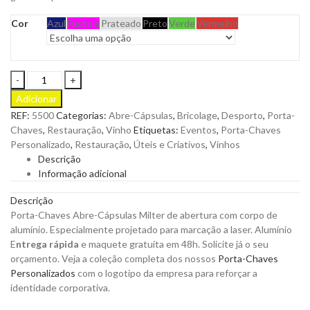
Cor
Azul
Fuchsia
Prateado
Preto
Verde
Vermelho
Porta-
Chaves
Adicionar
Abre-
REF:
5500
Categorias:
Abre-Cápsulas
,
Bricolage
,
Desporto
,
Porta-
Cápsulas
Chaves
,
Restauração
,
Vinho
Etiquetas:
Eventos
,
Porta-Chaves
Milter
Personalizado
,
Restauração
,
Úteis e Criativos
,
Vinhos
com
Descrição
Corpo
Informação adicional
de
Alumínio
Descrição
para
Porta-Chaves Abre-Cápsulas Milter de abertura com corpo de
Personalizar
alumínio. Especialmente projetado para marcação a laser.
Alumínio
quantity
E
ntrega rápida
e maquete gratuita em 48h. Solicite já o seu
orçamento. Veja a coleção completa dos nossos
Porta-Chaves
Personalizados
com o logotipo da empresa para reforçar a
identidade corporativa.