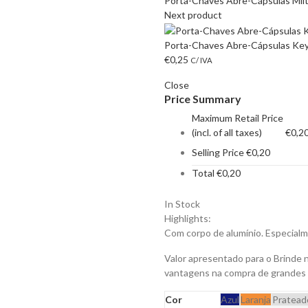
Porta-Chaves Abre-Cápsulas Milt
Next product
Porta-Chaves Abre-Cápsulas Key
€
0,25
C/ IVA
Close
Price Summary
Maximum Retail Price
(incl. of all taxes)
€
0,2
Selling Price
€
0,20
Total
€
0,20
In Stock
Highlights:
Com corpo de alumínio. Especialm
Valor apresentado para o Brinde 
vantagens na compra de grandes
Cor
Azul
Laranja
Pratead