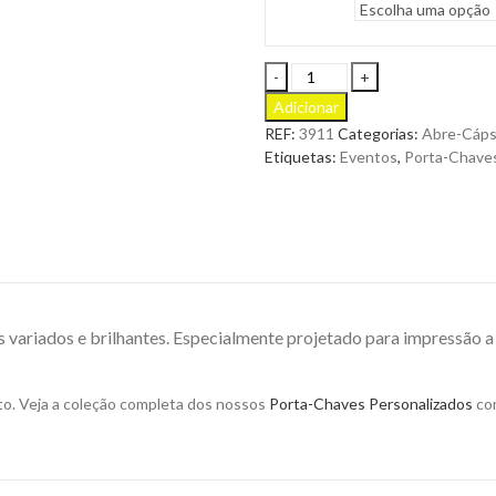
Porta-
Chaves
Adicionar
Abre-
REF:
3911
Categorias:
Abre-Cáps
Cápsulas
Etiquetas:
Eventos
,
Porta-Chaves
Salmo
com
Corpo
de
Alumínio
para
Personalizar
quantity
 variados e brilhantes. Especialmente projetado para impressão a 
to. Veja a coleção completa dos nossos
Porta-Chaves Personalizados
com