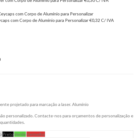
er com Corpo de Alumínio para Personalizar
€
0,30
C/ IVA
caps com Corpo de Alumínio para Personalizar
€
0,32
C/ IVA
0
ente projetado para marcação a laser.
Alumínio
não personalizado. Contacte-nos para orçamentos de personalização e
 quantidades.
o
Preto
Verde
Vermelho