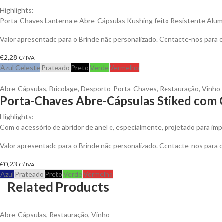
Highlights:
Porta-Chaves Lanterna e Abre-Cápsulas Kushing feito Resistente Alum
Valor apresentado para o Brinde não personalizado. Contacte-nos para
€
2,28
C/ IVA
Azul Celeste
Prateado
Preto
Verde
Vermelho
Abre-Cápsulas
,
Bricolage
,
Desporto
,
Porta-Chaves
,
Restauração
,
Vinho
Porta-Chaves Abre-Cápsulas Stiked com 
Highlights:
Com o acessório de abridor de anel e, especialmente, projetado para impr
Valor apresentado para o Brinde não personalizado. Contacte-nos para
€
0,23
C/ IVA
Azul
Prateado
Preto
Verde
Vermelho
Related Products
Abre-Cápsulas
,
Restauração
,
Vinho