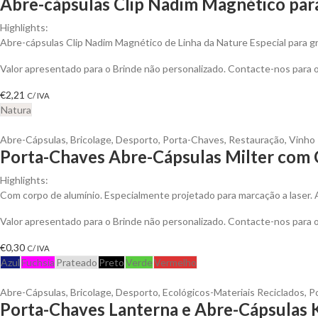
Abre-cápsulas Clip Nadim Magnético para
Highlights:
Abre-cápsulas Clip Nadim Magnético de Linha da Nature Especial para g
Valor apresentado para o Brinde não personalizado. Contacte-nos para
€
2,21
C/ IVA
Natura
Abre-Cápsulas
,
Bricolage
,
Desporto
,
Porta-Chaves
,
Restauração
,
Vinho
Porta-Chaves Abre-Cápsulas Milter com 
Highlights:
Com corpo de alumínio. Especialmente projetado para marcação a laser.
Valor apresentado para o Brinde não personalizado. Contacte-nos para
€
0,30
C/ IVA
Azul
Fuchsia
Prateado
Preto
Verde
Vermelho
Abre-Cápsulas
,
Bricolage
,
Desporto
,
Ecológicos-Materiais Reciclados
,
P
Porta-Chaves Lanterna e Abre-Cápsulas K