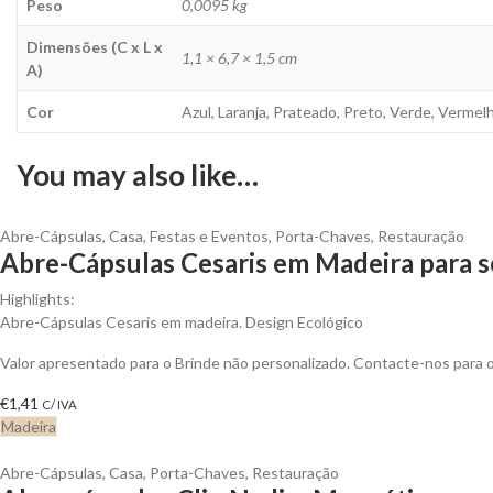
Peso
0,0095 kg
Dimensões (C x L x
1,1 × 6,7 × 1,5 cm
A)
Cor
Azul, Laranja, Prateado, Preto, Verde, Vermel
You may also like…
Abre-Cápsulas
,
Casa
,
Festas e Eventos
,
Porta-Chaves
,
Restauração
Abre-Cápsulas Cesaris em Madeira para s
Highlights:
Abre-Cápsulas Cesaris em madeira. Design Ecológico
Valor apresentado para o Brinde não personalizado. Contacte-nos para
€
1,41
C/ IVA
Madeira
Abre-Cápsulas
,
Casa
,
Porta-Chaves
,
Restauração