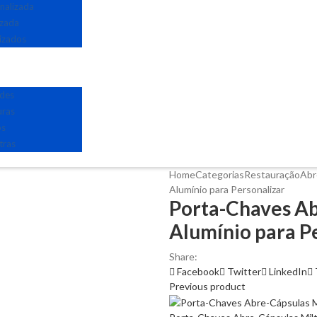
nalizada
izada
izados
edes
uras
os
tras
Home
Categorias
Restauração
Abr
Alumínio para Personalizar
Porta-Chaves Ab
Alumínio para P
Share:
Facebook
Twitter
LinkedIn
Previous product