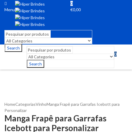
0
Menu
€
0,00
Search
0
Menu
€
0,00
Search
Home
Categorias
Vinho
Manga Frapê para Garrafas Icebott para
Personalizar
Manga Frapê para Garrafas
Icebott para Personalizar