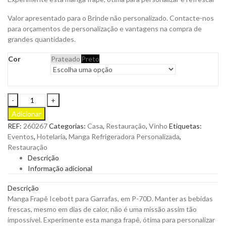
Valor apresentado para o Brinde não personalizado. Contacte-nos
para orçamentos de personalização e vantagens na compra de
grandes quantidades.
Cor
Prateado
Preto
Manga
Frapê
Adicionar
para
REF:
260267
Categorias:
Casa
,
Restauração
,
Vinho
Etiquetas:
Garrafas
Eventos
,
Hotelaria
,
Manga Refrigeradora Personalizada
,
Icebott
Restauração
para
Descrição
Personalizar
Informação adicional
quantity
Descrição
Manga Frapê Icebott para Garrafas, em P-70D. Manter as bebidas
frescas, mesmo em dias de calor, não é uma missão assim tão
impossível. Experimente esta manga frapê, ótima para personalizar