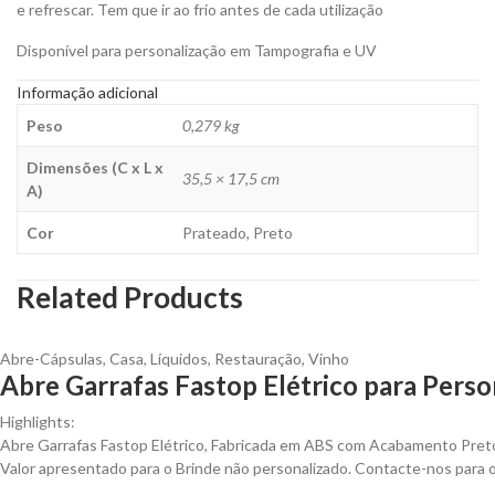
e refrescar. Tem que ir ao frio antes de cada utilização
Disponível para personalização em Tampografia e UV
Informação adicional
Peso
0,279 kg
Dimensões (C x L x
35,5 × 17,5 cm
A)
Cor
Prateado, Preto
Related Products
Abre-Cápsulas
,
Casa
,
Líquidos
,
Restauração
,
Vinho
Abre Garrafas Fastop Elétrico para Perso
Highlights:
Abre Garrafas Fastop Elétrico, Fabricada em ABS com Acabamento Pret
Valor apresentado para o Brinde não personalizado. Contacte-nos para