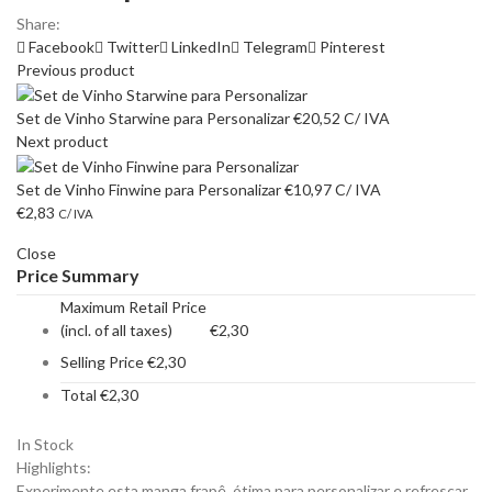
Share:
Facebook
Twitter
LinkedIn
Telegram
Pinterest
Previous product
Set de Vinho Starwine para Personalizar
€
20,52
C/ IVA
Next product
Set de Vinho Finwine para Personalizar
€
10,97
C/ IVA
€
2,83
C/ IVA
Close
Price Summary
Maximum Retail Price
(incl. of all taxes)
€
2,30
Selling Price
€
2,30
Total
€
2,30
In Stock
Highlights:
Experimente esta manga frapê, ótima para personalizar e refrescar