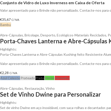
Conjunto de Vidro de Luxo Inverness em Caixa de Oferta
Valor apresentado para o Brinde não personalizado. Contacte-nos para
€
35,67
C/ IVA
Bambu
Abre-Cápsulas
,
Bricolage
,
Desporto
,
Ecológicos-Materiais Reciclados
,
P
Porta-Chaves Lanterna e Abre-Cápsulas K
Highlights:
Porta-Chaves Lanterna e Abre-Cápsulas Kushing feito Resistente Alum
Valor apresentado para o Brinde não personalizado. Contacte-nos para
€
2,28
C/ IVA
Azul Celeste
Prateado
Preto
Verde
Vermelho
Abre-Cápsulas
,
Restauração
,
Vinho
Set de Vinho Dwine para Personalizar
Highlights:
Set de vinho Dwine em aço inoxidável, com saca-rolhas e decantador. para