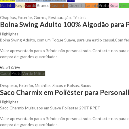
Marinho
Bege
Bordô
Branco
Castanho
Cinzento
Laranja
Preto
Rosa
Verd
Chapéus
,
Exterior
,
Gorros
,
Restauração
,
Têxteis
Boina Swing Adulto 100% Algodão para P
Highlights:
Boina Swing Adulto, com um Toque Suave, para um estilo casual.Com fec
Valor apresentado para o Brinde não personalizado. Contacte-nos para
compra de grandes quantidades.
€
8,54
C/ IVA
Caqui
Preto
Verde Militar
Desporto
,
Exterior
,
Mochilas, Sacos e Bolsas
,
Sacos
Saco Charmix em Poliéster para Personal
Highlights:
Saco Charmix Multiusos em Suave Poliéster 290T RPET
Valor apresentado para o Brinde não personalizado. Contacte-nos para
compra de grandes quantidades.