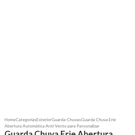
Home
Categorias
Exterior
Guarda-Chuvas
Guarda Chuva Erie
Abertura Automática Anti-Vento para Personalizar
Guarda Chuva Erie Abertura