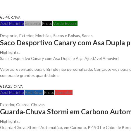
€
5,40
C/ IVA
Azul Marinho
Cinzento
Preto
Verde Escuro
Desporto
,
Exterior
,
Mochilas, Sacos e Bolsas
,
Sacos
Saco Desportivo Canary com Asa Dupla p
Highlights:
Saco Desportivo Canary com Asa Dupla e Alça Ajustável Amovível
Valor apresentado para o Brinde não personalizado. Contacte-nos para
compra de grandes quantidades.
€
19,25
C/ IVA
Azul Marinho
Azul Royal
Preto
Vermelho
Exterior
,
Guarda-Chuvas
Guarda-Chuva Stormi em Carbono Automá
Highlights:
Guarda-Chuva Stormi Automático, em Carbono, P-190T e Cabo de Borr