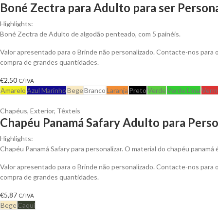
Boné Zectra para Adulto para ser Person
Highlights:
Boné Zectra de Adulto de algodão penteado, com 5 painéis.
Valor apresentado para o Brinde não personalizado. Contacte-nos para
compra de grandes quantidades.
€
2,50
C/ IVA
Amarelo
Azul Marinho
Bege
Branco
Laranja
Preto
Verde
Verde Lima
Verm
Chapéus
,
Exterior
,
Têxteis
Chapéu Panamá Safary Adulto para Perso
Highlights:
Chapéu Panamá Safary para personalizar. O material do chapéu panamá
Valor apresentado para o Brinde não personalizado. Contacte-nos para
compra de grandes quantidades.
€
5,87
C/ IVA
Bege
Caqui