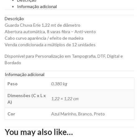
Anti-
Informação adicional
Vento
para
Descrição
Personalizar
Guarda Chuva Erie 1,22 mt de diâmetro
quantity
Abertura automática, 8 varas fibra – Anti-vento
Cabo curvo aparência / efeito de madeira
Venda condicionada a múltiplos de 12 unidades
Disponível para Personalização em Tampografia, DTF, Digital e
Bordado
Informação adicional
Peso
0,380 kg
Dimensões (C x L x
1,22 × 1,22 cm
A)
Cor
Azul Marinho, Branco, Preto
You may also like…