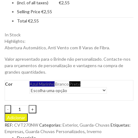
(incl. of all taxes)
€
2,55
Selling Price
€
2,55
Total
€
2,55
In Stock
Highlights:
Abertura Automático, Anti Vento com 8 Varas de Fibra.
Valor apresentado para o Brinde não personalizado. Contacte-nos
para orçamentos de personalização e vantagens na compra de
grandes quantidades.
Cor
Azul Marinho
Branco
Preto
Guarda
Chuva
Adicionar
Erie
REF:
CVT270NW
Categorias:
Exterior
,
Guarda-Chuvas
Etiquetas:
Abertura
Empresas
,
Guarda Chuvas Personalizados
,
Inverno
Automática
Descrição