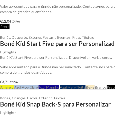
Valor apresentado para o Brinde não personalizado. Contacte-nos para
compra de grandes quantidades.
€
12,04
C/ IVA
Preto
Bonés
,
Desporto
,
Exterior
,
Festas e Eventos
,
Praia
,
Têxteis
Boné Kid Start Five para ser Personaliza
Highlights:
Boné Kid Start Five para ser Personalizado. Disponível em várias cores.
Valor apresentado para o Brinde não personalizado. Contacte-nos para
compra de grandes quantidades.
€
3,71
C/ IVA
Amarelo
Azul Aço-Claro
Azul Marinho
Azul Meia-Noite
Bege
Branco
Pret
Bonés
,
Crianças
,
Escola
,
Exterior
,
Têxteis
Boné Kid Snap Back-S para Personalizar
Highlights: