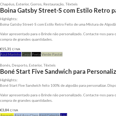
Chapéus
,
Exterior
,
Gorros
,
Restauração
,
Têxteis
Boina Gatsby Street-S com Estilo Retro p
Highlights:
Boina Gatsby Street-S com Estilo Retro Feito de uma Mistura de Algodã
Valor apresentado para o Brinde não personalizado. Contacte-nos para
compra de grandes quantidades.
€
15,31
C/ IVA
Azul Marinho
Caqui
Preto
Verde Pastel
Bonés
,
Desporto
,
Exterior
,
Têxteis
Boné Start Five Sandwich para Personali
Highlights:
Boné Start Five Sandwich feito 100% de algodão para personalizar. Dispo
Valor apresentado para o Brinde não personalizado. Contacte-nos para
compra de grandes quantidades.
€
3,84
C/ IVA
Amarelo
Azul Aço-Claro
Azul Celeste
Azul