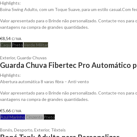
Highlights:
Boina Swing Adulto, com um Toque Suave, para um estilo casual.Com fec
Valor apresentado para o Brinde não personalizado. Contacte-nos para 
vantagens na compra de grandes quantidades.
€
8,54
C/ IVA
Caqui
Preto
Verde Militar
Exterior
,
Guarda-Chuvas
Guarda Chuva Fibertec Pro Automático p
Highlights:
Abertura automática 8 varas fibra – Anti-vento
Valor apresentado para o Brinde não personalizado. Contacte-nos para 
vantagens na compra de grandes quantidades.
€
5,66
C/ IVA
Azul Marinho
Cinzento
Preto
Bonés
,
Desporto
,
Exterior
,
Têxteis