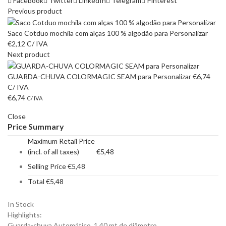
Facebook
Twitter
LinkedIn
Telegram
Pinterest
Previous product
Saco Cotduo mochila com alças 100 % algodão para Personalizar
€
2,12
C/ IVA
Next product
GUARDA-CHUVA COLORMAGIC SEAM para Personalizar
€
6,74
C/ IVA
€
6,74
C/ IVA
Close
Price Summary
Maximum Retail Price
(incl. of all taxes)
€
5,48
Selling Price
€
5,48
Total
€
5,48
In Stock
Highlights:
Guarda-chuva Automático ,1,40 mt de diâmetro