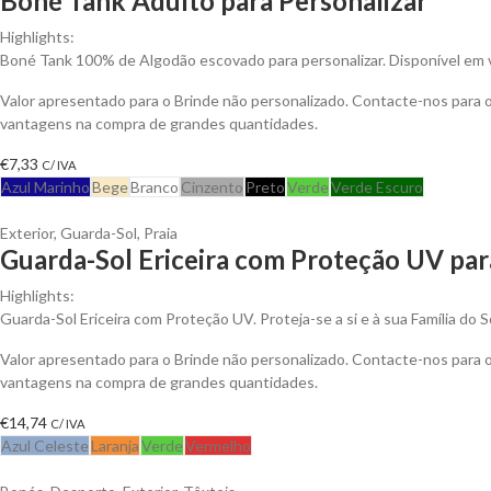
Boné Tank Adulto para Personalizar
Highlights:
Boné Tank 100% de Algodão escovado para personalizar. Disponível em v
Valor apresentado para o Brinde não personalizado. Contacte-nos para 
vantagens na compra de grandes quantidades.
€
7,33
C/ IVA
Azul Marinho
Bege
Branco
Cinzento
Preto
Verde
Verde Escuro
Exterior
,
Guarda-Sol
,
Praia
Guarda-Sol Ericeira com Proteção UV par
Highlights:
Guarda-Sol Ericeira com Proteção UV. Proteja-se a si e à sua Família do S
Valor apresentado para o Brinde não personalizado. Contacte-nos para 
vantagens na compra de grandes quantidades.
€
14,74
C/ IVA
Azul Celeste
Laranja
Verde
Vermelho