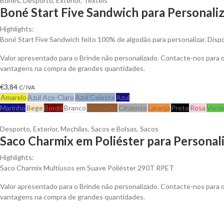
Bonés
,
Desporto
,
Exterior
,
Têxteis
Boné Start Five Sandwich para Personali
Highlights:
Boné Start Five Sandwich feito 100% de algodão para personalizar. Dispo
Valor apresentado para o Brinde não personalizado. Contacte-nos para 
vantagens na compra de grandes quantidades.
€
3,84
C/ IVA
Amarelo
Azul Aço-Claro
Azul Celeste
Azul
Marinho
Bege
Bordô
Branco
Castanho
Cinzento
Laranja
Preto
Rosa
Verd
Desporto
,
Exterior
,
Mochilas, Sacos e Bolsas
,
Sacos
Saco Charmix em Poliéster para Personal
Highlights:
Saco Charmix Multiusos em Suave Poliéster 290T RPET
Valor apresentado para o Brinde não personalizado. Contacte-nos para 
vantagens na compra de grandes quantidades.