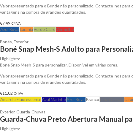
Valor apresentado para o Brinde não personalizado. Contacte-nos para 
vantagens na compra de grandes quantidades.
€
7,49
C/ IVA
Azul Royal
Laranja
Verde Claro
Vermelho
Bonés
,
Exterior
Boné Snap Mesh-S Adulto para Personali
Highlights:
Boné Snap Mesh-S para personalizar. Disponível em várias cores.
Valor apresentado para o Brinde não personalizado. Contacte-nos para 
vantagens na compra de grandes quantidades.
€
11,02
C/ IVA
Amarelo Fluorescente
Azul Marinho
Azul Royal
Branco
Cinza Carvão
Lara
Exterior
,
Guarda-Chuvas
Guarda-Chuva Preto Abertura Manual par
Highlights: