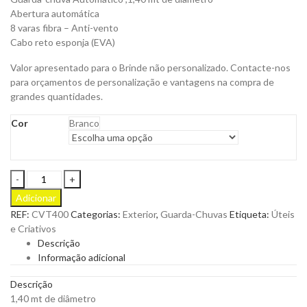
Abertura automática
8 varas fibra – Anti-vento
Cabo reto esponja (EVA)
Valor apresentado para o Brinde não personalizado. Contacte-nos
para orçamentos de personalização e vantagens na compra de
grandes quantidades.
Cor
Branco
GUARDA-
CHUVA
Adicionar
SKYVIEW
REF:
CVT400
Categorias:
Exterior
,
Guarda-Chuvas
Etiqueta:
Úteis
para
e Criativos
Personalizar
Descrição
quantity
Informação adicional
Descrição
1,40 mt de diâmetro