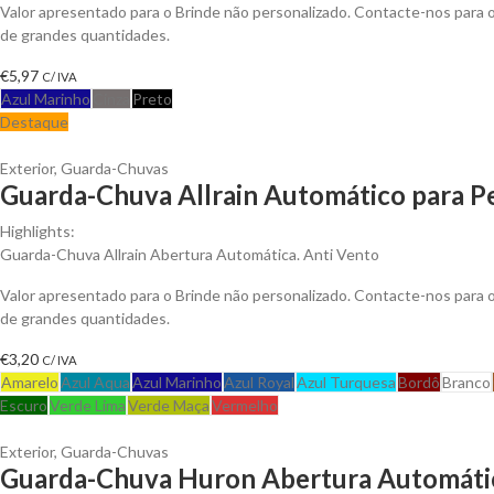
Valor apresentado para o Brinde não personalizado. Contacte-nos para
de grandes quantidades.
€
5,97
C/ IVA
Azul Marinho
Cinza
Preto
Destaque
Exterior
,
Guarda-Chuvas
Guarda-Chuva Allrain Automático para Pe
Highlights:
Guarda-Chuva Allrain Abertura Automática. Anti Vento
Valor apresentado para o Brinde não personalizado. Contacte-nos para
de grandes quantidades.
€
3,20
C/ IVA
Amarelo
Azul Aqua
Azul Marinho
Azul Royal
Azul Turquesa
Bordô
Branco
Escuro
Verde Lima
Verde Maça
Vermelho
Exterior
,
Guarda-Chuvas
Guarda-Chuva Huron Abertura Automátic