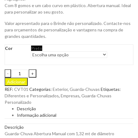
Com 8 gomos e um cabo curvo em plástico. Abertura manual. Ideal
para personalizar ao seu gosto.
Valor apresentado para o Brinde não personalizado. Contacte-nos
para orçamentos de personalização e vantagens na compra de
grandes quantidades.
Cor
Preto
Guarda-
Chuva
Adicionar
Preto
REF:
CVT01
Categorias:
Exterior
,
Guarda-Chuvas
Etiquetas:
Abertura
Diferentes e Personalizados
,
Empresas
,
Guarda-Chuvas
Manual
Personalizado
para
Descrição
ser
Informação adicional
personalizado
quantity
Descrição
Guarda-Chuva Abertura Manual com 1,32 mt de diâmetro