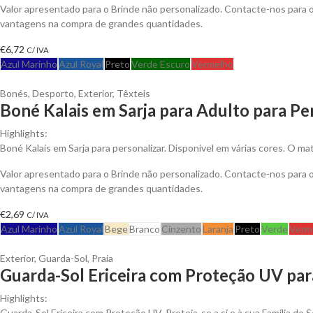
Valor apresentado para o Brinde não personalizado. Contacte-nos para 
vantagens na compra de grandes quantidades.
€
6,72
C/ IVA
Azul Marinho
Azul Royal
Preto
Verde Escuro
Vermelho
Bonés
,
Desporto
,
Exterior
,
Têxteis
Boné Kalais em Sarja para Adulto para Pe
Highlights:
Boné Kalais em Sarja para personalizar. Disponível em várias cores. O ma
Valor apresentado para o Brinde não personalizado. Contacte-nos para 
vantagens na compra de grandes quantidades.
€
2,69
C/ IVA
Azul Marinho
Azul Royal
Bege
Branco
Cinzento
Laranja
Preto
Verde
Verm
Exterior
,
Guarda-Sol
,
Praia
Guarda-Sol Ericeira com Proteção UV par
Highlights:
Guarda-Sol Ericeira com Proteção UV. Proteja-se a si e à sua Família do S