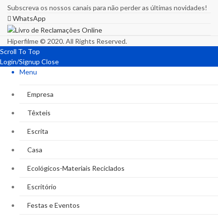
Subscreva os nossos canais para não perder as últimas novidades!
WhatsApp
Hiperfilme © 2020. All Rights Reserved.
Scroll To Top
Login/Signup
Close
Menu
Empresa
Têxteis
Escrita
Casa
Ecológicos-Materiais Reciclados
Escritório
Festas e Eventos