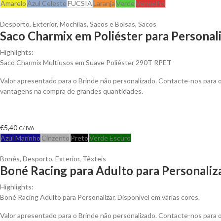
Amarelo
Azul Celeste
FUCSIA
Laranja
Verde
Vermelho
Desporto
,
Exterior
,
Mochilas, Sacos e Bolsas
,
Sacos
Saco Charmix em Poliéster para Personal
Highlights:
Saco Charmix Multiusos em Suave Poliéster 290T RPET
Valor apresentado para o Brinde não personalizado. Contacte-nos para 
vantagens na compra de grandes quantidades.
€
5,40
C/ IVA
Azul Marinho
Cinzento
Preto
Verde Escuro
Bonés
,
Desporto
,
Exterior
,
Têxteis
Boné Racing para Adulto para Personaliz
Highlights:
Boné Racing Adulto para Personalizar. Disponível em várias cores.
Valor apresentado para o Brinde não personalizado. Contacte-nos para 