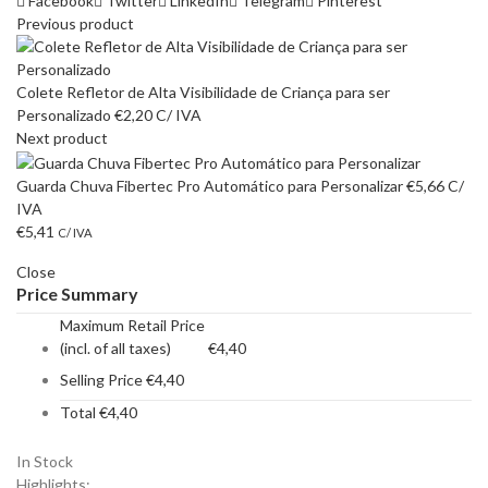
Facebook
Twitter
LinkedIn
Telegram
Pinterest
Previous product
Colete Refletor de Alta Visibilidade de Criança para ser
Personalizado
€
2,20
C/ IVA
Next product
Guarda Chuva Fibertec Pro Automático para Personalizar
€
5,66
C/
IVA
€
5,41
C/ IVA
Close
Price Summary
Maximum Retail Price
(incl. of all taxes)
€
4,40
Selling Price
€
4,40
Total
€
4,40
In Stock
Highlights: