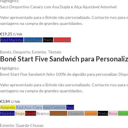
Highlights:
Saco Desportivo Canary com Asa Dupla e Alça Ajustável Amovível
Valor apresentado para o Brinde não personalizado. Contacte-nos para 
vantagens na compra de grandes quantidades.
€
19,25
C/ IVA
Azul Marinho
Azul Royal
Preto
Vermelho
Bonés
,
Desporto
,
Exterior
,
Têxteis
Boné Start Five Sandwich para Personali
Highlights:
Boné Start Five Sandwich feito 100% de algodão para personalizar. Dispo
Valor apresentado para o Brinde não personalizado. Contacte-nos para 
vantagens na compra de grandes quantidades.
€
3,84
C/ IVA
Amarelo
Azul Aço-Claro
Azul Celeste
Azul
Marinho
Bege
Bordô
Branco
Castanho
Cinzento
Laranja
Preto
Rosa
Verd
Exterior
,
Guarda-Chuvas