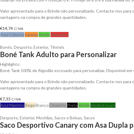
Valor apresentado para o Brinde não personalizado. Contacte-nos para 
vantagens na compra de grandes quantidades.
€
14,74
C/ IVA
Azul Celeste
Laranja
Verde
Vermelho
Bonés
,
Desporto
,
Exterior
,
Têxteis
Boné Tank Adulto para Personalizar
Highlights:
Boné Tank 100% de Algodão escovado para personalizar. Disponível em v
Valor apresentado para o Brinde não personalizado. Contacte-nos para 
vantagens na compra de grandes quantidades.
€
7,33
C/ IVA
Azul Marinho
Bege
Branco
Cinzento
Preto
Verde
Verde Escuro
Desporto
,
Exterior
,
Mochilas, Sacos e Bolsas
,
Sacos
Saco Desportivo Canary com Asa Dupla p