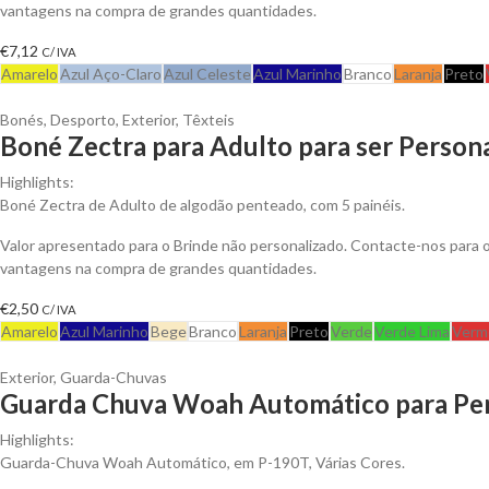
vantagens na compra de grandes quantidades.
€
7,12
C/ IVA
Amarelo
Azul Aço-Claro
Azul Celeste
Azul Marinho
Branco
Laranja
Preto
Bonés
,
Desporto
,
Exterior
,
Têxteis
Boné Zectra para Adulto para ser Person
Highlights:
Boné Zectra de Adulto de algodão penteado, com 5 painéis.
Valor apresentado para o Brinde não personalizado. Contacte-nos para 
vantagens na compra de grandes quantidades.
€
2,50
C/ IVA
Amarelo
Azul Marinho
Bege
Branco
Laranja
Preto
Verde
Verde Lima
Verm
Exterior
,
Guarda-Chuvas
Guarda Chuva Woah Automático para Per
Highlights:
Guarda-Chuva Woah Automático, em P-190T, Várias Cores.