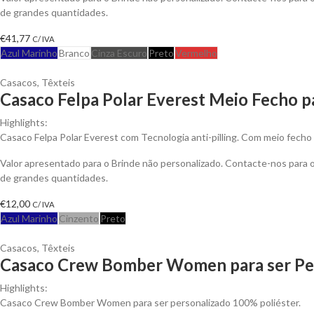
de grandes quantidades.
€
41,77
C/ IVA
Azul Marinho
Branco
Cinza Escuro
Preto
Vermelho
Casacos
,
Têxteis
Casaco Felpa Polar Everest Meio Fecho p
Highlights:
Casaco Felpa Polar Everest com Tecnologia anti-pilling. Com meio fecho 
Valor apresentado para o Brinde não personalizado. Contacte-nos para
de grandes quantidades.
€
12,00
C/ IVA
Azul Marinho
Cinzento
Preto
Casacos
,
Têxteis
Casaco Crew Bomber Women para ser Pe
Highlights:
Casaco Crew Bomber Women para ser personalizado 100% poliéster.