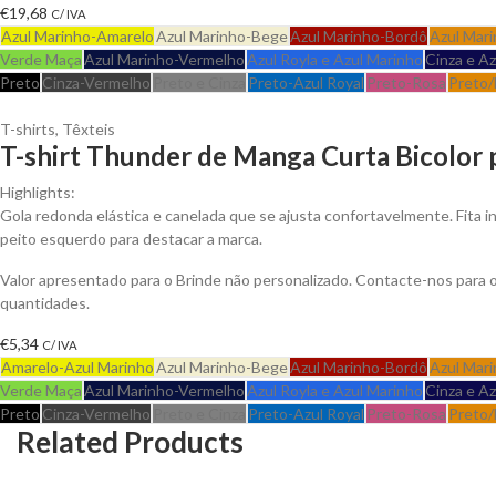
€
19,68
C/ IVA
Azul Marinho-Amarelo
Azul Marinho-Bege
Azul Marinho-Bordô
Azul Mari
Verde Maça
Azul Marinho-Vermelho
Azul Royla e Azul Marinho
Cinza e A
Preto
Cinza-Vermelho
Preto e Cinza
Preto-Azul Royal
Preto-Rosa
Preto/
T-shirts
,
Têxteis
T-shirt Thunder de Manga Curta Bicolor 
Highlights:
Gola redonda elástica e canelada que se ajusta confortavelmente. Fita 
peito esquerdo para destacar a marca.
Valor apresentado para o Brinde não personalizado. Contacte-nos para
quantidades.
€
5,34
C/ IVA
Amarelo-Azul Marinho
Azul Marinho-Bege
Azul Marinho-Bordô
Azul Mari
Verde Maça
Azul Marinho-Vermelho
Azul Royla e Azul Marinho
Cinza e A
Preto
Cinza-Vermelho
Preto e Cinza
Preto-Azul Royal
Preto-Rosa
Preto/
Related Products