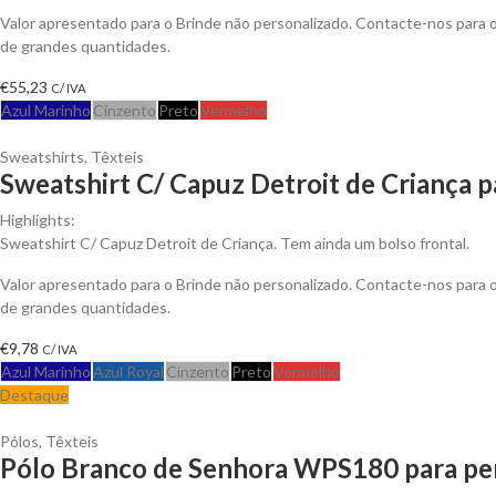
Valor apresentado para o Brinde não personalizado. Contacte-nos para
de grandes quantidades.
€
55,23
C/ IVA
Azul Marinho
Cinzento
Preto
Vermelho
Sweatshirts
,
Têxteis
Sweatshirt C/ Capuz Detroit de Criança p
Highlights:
Sweatshirt C/ Capuz Detroit de Criança. Tem ainda um bolso frontal.
Valor apresentado para o Brinde não personalizado. Contacte-nos para
de grandes quantidades.
€
9,78
C/ IVA
Azul Marinho
Azul Royal
Cinzento
Preto
Vermelho
Destaque
Pólos
,
Têxteis
Pólo Branco de Senhora WPS180 para per