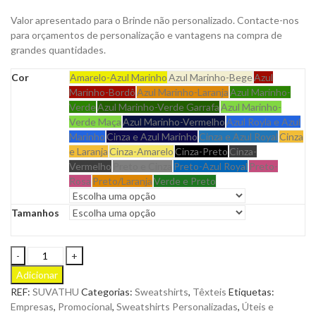
Valor apresentado para o Brinde não personalizado. Contacte-nos
para orçamentos de personalização e vantagens na compra de
grandes quantidades.
Cor
Amarelo-Azul Marinho
Azul Marinho-Bege
Azul
Marinho-Bordô
Azul Marinho-Laranja
Azul Marinho-
Verde
Azul Marinho-Verde Garrafa
Azul Marinho-
Verde Maça
Azul Marinho-Vermelho
Azul Royla e Azul
Marinho
Cinza e Azul Marinho
Cinza e Azul Royal
Cinza
e Laranja
Cinza-Amarelo
Cinza-Preto
Cinza-
Vermelho
Preto e Cinza
Preto-Azul Royal
Preto-
Rosa
Preto/Laranja
Verde e Preto
Tamanhos
Sweatshirt
Thunder
Adicionar
com
REF:
SUVATHU
Categorias:
Sweatshirts
,
Têxteis
Etiquetas:
Meio
Empresas
,
Promocional
,
Sweatshirts Personalizadas
,
Úteis e
Fecho