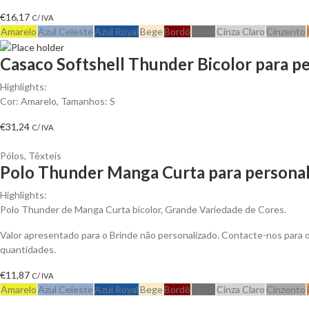
€
16,17
C/ IVA
Amarelo
Azul Celeste
Azul Royal
Bege
Bordô
Cinza
Cinza Claro
Cinzento
Casaco Softshell Thunder Bicolor para pe
Highlights:
Cor: Amarelo, Tamanhos: S
€
31,24
C/ IVA
Pólos
,
Têxteis
Polo Thunder Manga Curta para personal
Highlights:
Polo Thunder de Manga Curta bicolor, Grande Variedade de Cores.
Valor apresentado para o Brinde não personalizado. Contacte-nos para
quantidades.
€
11,87
C/ IVA
Amarelo
Azul Celeste
Azul Royal
Bege
Bordô
Cinza
Cinza Claro
Cinzento