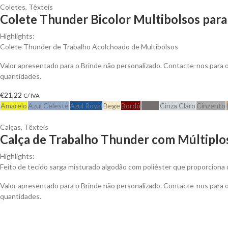
Coletes
,
Têxteis
Colete Thunder Bicolor Multibolsos para
Highlights:
Colete Thunder de Trabalho Acolchoado de Multibolsos
Valor apresentado para o Brinde não personalizado. Contacte-nos para
quantidades.
€
21,22
C/ IVA
Amarelo
Azul Celeste
Azul Royal
Bege
Bordô
Cinza
Cinza Claro
Cinzento
Calças
,
Têxteis
Calça de Trabalho Thunder com Múltiplos
Highlights:
Feito de tecido sarga misturado algodão com poliéster que proporciona d
Valor apresentado para o Brinde não personalizado. Contacte-nos para
quantidades.