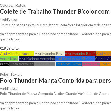
Coletes
,
Têxteis
Colete de Trabalho Thunder Bicolor com 
Highlights:
Em tecido sarja respirável e resistente, com forro interior em rede nas 
Valor apresentado para o Brinde não personalizado. Contacte-nos para
quantidades.
€
18,39
C/ IVA
Azul Marinho-Amarelo
Azul Marinho-Bege
Azul Marinho-Bordô
Azul Mari
Verde Maça
Azul Marinho-Vermelho
Azul Royla e Azul Marinho
Cinza e A
Preto
Cinza-Vermelho
Preto e Cinza
Preto-Azul Royal
Preto-Rosa
Preto/
Pólos
,
Têxteis
Polo Thunder Manga Comprida para pers
Highlights:
Polo Thunder de Manga Comprida Bicolor, Grande Variedade de Cores.
Valor apresentado para o Brinde não personalizado. Contacte-nos para
quantidades.