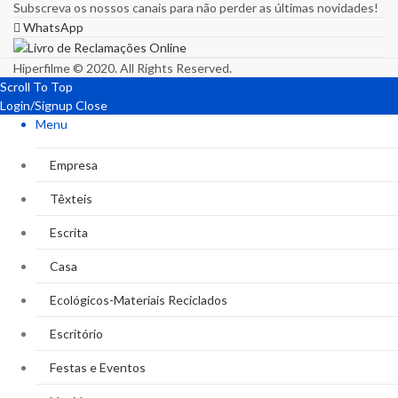
Subscreva os nossos canais para não perder as últimas novidades!
WhatsApp
Hiperfilme © 2020. All Rights Reserved.
Scroll To Top
Login/Signup
Close
Menu
Empresa
Têxteis
Escrita
Casa
Ecológicos-Materiais Reciclados
Escritório
Festas e Eventos