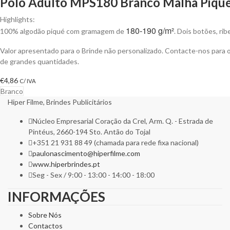
Pólo Adulto MPS180 Branco Malha Piqué 
Highlights:
180-190 g/m²
100% algodão piqué com gramagem de
. Dois botões, ri
Valor apresentado para o Brinde não personalizado. Contacte-nos para
de grandes quantidades.
€
4,86
C/ IVA
Branco
Hiper Filme, Brindes Publicitários
Núcleo Empresarial Coração da Crel, Arm. Q. - Estrada de
Pintéus, 2660-194 Sto. Antão do Tojal
+351 21 931 88 49 (chamada para rede fixa nacional)
paulonascimento@hiperfilme.com
www.hiperbrindes.pt
Seg - Sex / 9:00 - 13:00 - 14:00 - 18:00
INFORMAÇÕES
Sobre Nós
Contactos