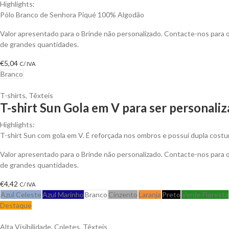
Highlights:
Pólo Branco de Senhora Piqué 100% Algodão
Valor apresentado para o Brinde não personalizado. Contacte-nos para
de grandes quantidades.
€
5,04
C/ IVA
Branco
T-shirts
,
Têxteis
T-shirt Sun Gola em V para ser personali
Highlights:
T-shirt Sun com gola em V. É reforçada nos ombros e possuí dupla costu
Valor apresentado para o Brinde não personalizado. Contacte-nos para
de grandes quantidades.
€
4,42
C/ IVA
Azul Celeste
Azul Marinho
Branco
Cinzento
Laranja
Preto
Verde Floresta
Destaque
Alta Visibilidade
,
Coletes
,
Têxteis