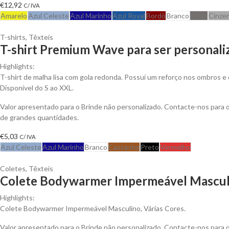
€
12,92
C/ IVA
Amarelo
Azul Celeste
Azul Marinho
Azul Royal
Bordô
Branco
Cinza
Cinze
T-shirts
,
Têxteis
T-shirt Premium Wave para ser personali
Highlights:
T-shirt de malha lisa com gola redonda. Possuí um reforço nos ombros e 
Disponível do S ao XXL.
Valor apresentado para o Brinde não personalizado. Contacte-nos para
de grandes quantidades.
€
5,03
C/ IVA
Azul Celeste
Azul Marinho
Branco
Castanho
Preto
Vermelho
Coletes
,
Têxteis
Colete Bodywarmer Impermeável Masculi
Highlights:
Colete Bodywarmer Impermeável Masculino, Várias Cores.
Valor apresentado para o Brinde não personalizado. Contacte-nos para