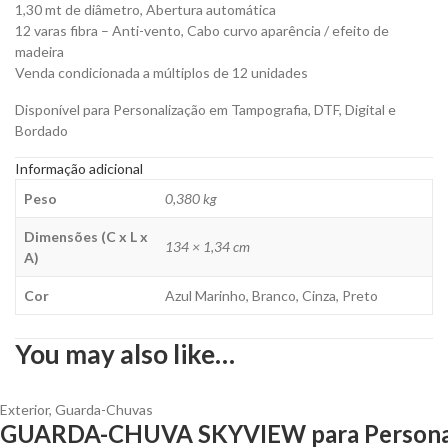
1,30 mt de diâmetro, Abertura automática
quantity
12 varas fibra – Anti-vento, Cabo curvo aparência / efeito de
madeira
Venda condicionada a múltiplos de 12 unidades
Disponível para Personalização em Tampografia, DTF, Digital e
Bordado
Informação adicional
Peso
0,380 kg
Dimensões (C x L x
134 × 1,34 cm
A)
Cor
Azul Marinho, Branco, Cinza, Preto
You may also like…
Exterior
,
Guarda-Chuvas
GUARDA-CHUVA SKYVIEW para Personal