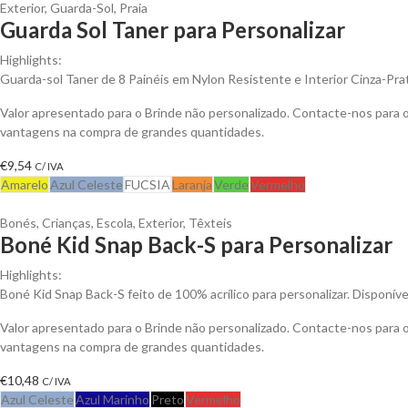
Exterior
,
Guarda-Sol
,
Praia
Guarda Sol Taner para Personalizar
Highlights:
Guarda-sol Taner de 8 Painéis em Nylon Resistente e Interior Cinza-Pr
Valor apresentado para o Brinde não personalizado. Contacte-nos para 
vantagens na compra de grandes quantidades.
€
9,54
C/ IVA
Amarelo
Azul Celeste
FUCSIA
Laranja
Verde
Vermelho
Bonés
,
Crianças
,
Escola
,
Exterior
,
Têxteis
Boné Kid Snap Back-S para Personalizar
Highlights:
Boné Kid Snap Back-S feito de 100% acrílico para personalizar. Disponíve
Valor apresentado para o Brinde não personalizado. Contacte-nos para 
vantagens na compra de grandes quantidades.
€
10,48
C/ IVA
Azul Celeste
Azul Marinho
Preto
Vermelho