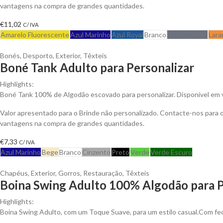
vantagens na compra de grandes quantidades.
€
11,02
C/ IVA
Amarelo Fluorescente
Azul Marinho
Azul Royal
Branco
Cinza Carvão
Lara
Bonés
,
Desporto
,
Exterior
,
Têxteis
Boné Tank Adulto para Personalizar
Highlights:
Boné Tank 100% de Algodão escovado para personalizar. Disponível em v
Valor apresentado para o Brinde não personalizado. Contacte-nos para 
vantagens na compra de grandes quantidades.
€
7,33
C/ IVA
Azul Marinho
Bege
Branco
Cinzento
Preto
Verde
Verde Escuro
Chapéus
,
Exterior
,
Gorros
,
Restauração
,
Têxteis
Boina Swing Adulto 100% Algodão para P
Highlights:
Boina Swing Adulto, com um Toque Suave, para um estilo casual.Com fec