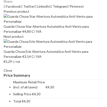
Share:
Facebook
Twitter
LinkedIn
Telegram
Pinterest
Previous product
Guarda Chuva Star Abertura Automática Anti-Vento para
Personalizar
€
4,80
C/ IVA
Next product
Guarda Chuva Erie Abertura Automática Anti-Vento para
Personalizar
€
3,14
C/ IVA
€
5,29
C/ IVA
Close
Price Summary
Maximum Retail Price
(incl. of all taxes)
€
4,30
Selling Price
€
4,30
Total
€
4,30