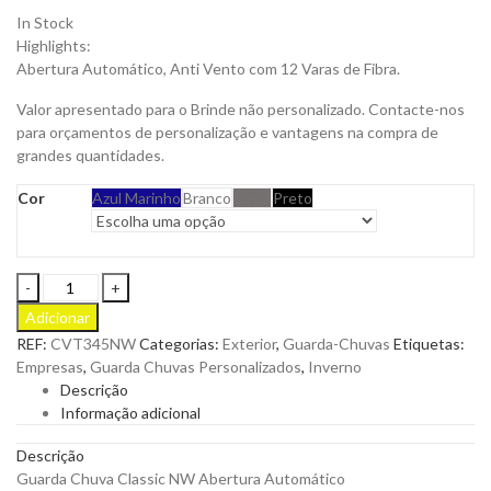
In Stock
Highlights:
Abertura Automático, Anti Vento com 12 Varas de Fibra.
Valor apresentado para o Brinde não personalizado. Contacte-nos
para orçamentos de personalização e vantagens na compra de
grandes quantidades.
Cor
Azul Marinho
Branco
Cinza
Preto
Guarda
Chuva
Adicionar
Classic
REF:
CVT345NW
Categorias:
Exterior
,
Guarda-Chuvas
Etiquetas:
NW
Empresas
,
Guarda Chuvas Personalizados
,
Inverno
Abertura
Descrição
Automática
Informação adicional
Anti-
Vento
Descrição
para
Guarda Chuva Classic NW Abertura Automático
Personalizar