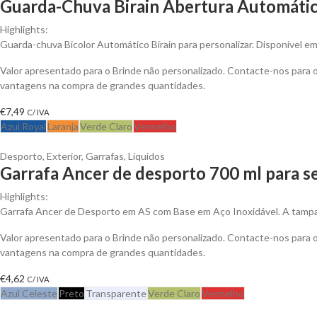
Guarda-Chuva Birain Abertura Automátic
Highlights:
Guarda-chuva Bicolor Automático Birain para personalizar. Disponível em
Valor apresentado para o Brinde não personalizado. Contacte-nos para 
vantagens na compra de grandes quantidades.
€
7,49
C/ IVA
Azul Royal
Laranja
Verde Claro
Vermelho
Desporto
,
Exterior
,
Garrafas
,
Líquidos
Garrafa Ancer de desporto 700 ml para s
Highlights:
Garrafa Ancer de Desporto em AS com Base em Aço Inoxidável. A tamp
Valor apresentado para o Brinde não personalizado. Contacte-nos para 
vantagens na compra de grandes quantidades.
€
4,62
C/ IVA
Azul Celeste
Preto
Transparente
Verde Claro
Vermelho