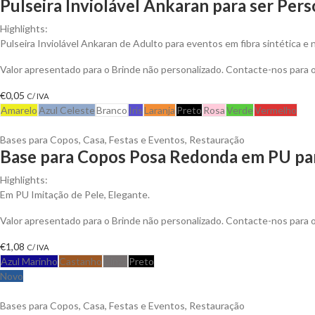
Pulseira Inviolável Ankaran para ser Pers
Highlights:
Pulseira Inviolável Ankaran de Adulto para eventos em fibra sintética e 
Valor apresentado para o Brinde não personalizado. Contacte-nos para
€
0,05
C/ IVA
Amarelo
Azul Celeste
Branco
Iris
Laranja
Preto
Rosa
Verde
Vermelho
Bases para Copos
,
Casa
,
Festas e Eventos
,
Restauração
Base para Copos Posa Redonda em PU par
Highlights:
Em PU Imitação de Pele, Elegante.
Valor apresentado para o Brinde não personalizado. Contacte-nos para
€
1,08
C/ IVA
Azul Marinho
Castanho
Cinza
Preto
Novo
Bases para Copos
,
Casa
,
Festas e Eventos
,
Restauração