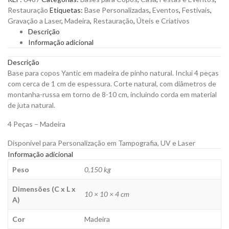
Yantic
Restauração
Etiquetas:
Base Personalizadas
,
Eventos
,
Festivais
,
em
Gravação a Laser
,
Madeira
,
Restauração
,
Úteis e Criativos
Madeira
Descrição
de
Informação adicional
Pinho
Natural
Descrição
para
Base para copos Yantic em madeira de pinho natural. Inclui 4 peças
Personalizar
com cerca de 1 cm de espessura. Corte natural, com diâmetros de
quantity
montanha-russa em torno de 8-10 cm, incluindo corda em material
de juta natural.
4 Peças – Madeira
Disponível para Personalização em Tampografia, UV e Laser
Informação adicional
Peso
0,150 kg
Dimensões (C x L x
10 × 10 × 4 cm
A)
Cor
Madeira