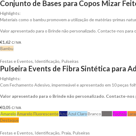
Conjunto de Bases para Copos Mizar Fei
Highlights:
Materiais como o bambu promovem a utilização de matérias-primas natur
Valor apresentado para o Brinde não personalizado. Contacte-nos para
€
1,62
C/ IVA
Bambu
Festas e Eventos
,
Identificação
,
Pulseiras
Pulseira Events de Fibra Sintética para 
Highlights:
Com Fechamento Adesivo, impermeável e apresentado em 10 peças folha
Valor apresentado para o Brinde não personalizado. Contacte-nos
€
0,05
C/ IVA
Amarelo
Amarelo Fluorescente
Azul
Azul Claro
Branco
Cinza
Fuchsia
Lara
Destaque
Festas e Eventos
,
Identificação
,
Praia
,
Pulseiras