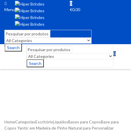
0
Menu
€
0,00
Search
0
Menu
€
0,00
Search
Home
Categorias
Escritório
Líquidos
Bases para Copos
Base para
Copos Yantic em Madeira de Pinho Natural para Personalizar