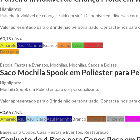
Highlights:
Pulseira Inviolável de criança Frokk em vinil. Disponível em diversas cores
Valor apresentado para o Brinde não personalizado. Contacte-nos para
€
0,15
C/ IVA
Amarelo
Azul Marinho
Branco
Laranja
Verde
Vermelho
Destaque
Escola
,
Festas e Eventos
,
Mochilas
,
Mochilas, Sacos e Bolsas
Saco Mochila Spook em Poliéster para Pe
Highlights:
Mochila Spook em Poliéster para ser personalizado.
Valor apresentado para o Brinde não personalizado. Contacte-nos para
€
0,66
C/ IVA
Amarelo
Azul
Azul Claro
Azul Marinho
Branco
Castanho
Cinzento
Fuchsia
Bases para Copos
,
Casa
,
Festas e Eventos
,
Restauração
Conjunto de 4 Base para Copos Posa em 