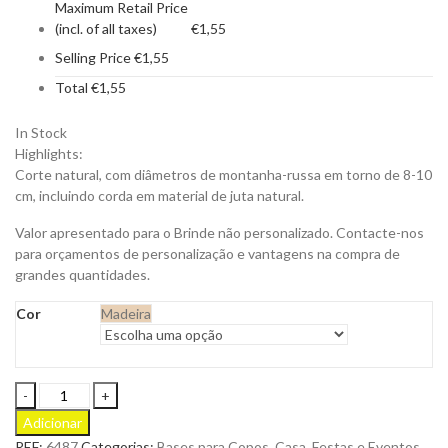
Maximum Retail Price
(incl. of all taxes)
€
1,55
Selling Price
€
1,55
Total
€
1,55
In Stock
Highlights:
Corte natural, com diâmetros de montanha-russa em torno de 8-10
cm, incluindo corda em material de juta natural.
Valor apresentado para o Brinde não personalizado. Contacte-nos
para orçamentos de personalização e vantagens na compra de
grandes quantidades.
Cor
Madeira
Base
para
Adicionar
Copos
REF:
6487
Categorias:
Bases para Copos
,
Casa
,
Festas e Eventos
,