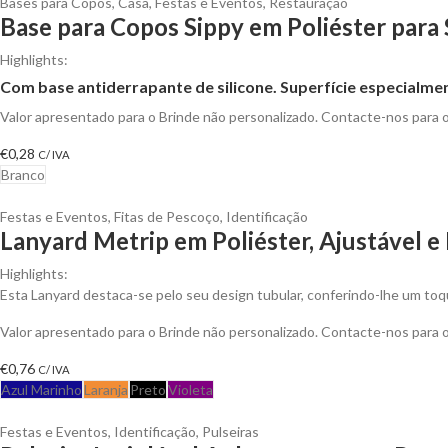
Bases para Copos
,
Casa
,
Festas e Eventos
,
Restauração
Base para Copos Sippy em Poliéster para
Highlights:
Com base antiderrapante de silicone. Superfície especialme
Valor apresentado para o Brinde não personalizado. Contacte-nos para
€
0,28
C/ IVA
Branco
Festas e Eventos
,
Fitas de Pescoço
,
Identificação
Lanyard Metrip em Poliéster, Ajustável 
Highlights:
Esta Lanyard destaca-se pelo seu design tubular, conferindo-lhe um t
Valor apresentado para o Brinde não personalizado. Contacte-nos para
€
0,76
C/ IVA
Azul Marinho
Laranja
Preto
Violeta
Festas e Eventos
,
Identificação
,
Pulseiras