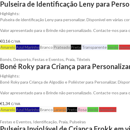
Pulseira de Identificação Leny para Perso
Highlights:
Pulseira de identificação Leny para personalizar. Disponível em várias cor
Valor apresentado para o Brinde não personalizado. Contacte-nos para
€
0,16
C/ IVA
Amarelo
Azul Marinho
Branco
Prateado
Preto
Transparente
Verde
Verme
Bonés
,
Desporto
,
Festas e Eventos
,
Praia
,
Têxteis
Boné Roky para Criança para Personaliza
Highlights:
Boné Roky para Criança de Algodão e Poliéster para Personalizar. Dispon
Valor apresentado para o Brinde não personalizado. Contacte-nos para
€
1,34
C/ IVA
Amarelo
Azul Marinho
Branco
Laranja
Preto
Rosa
Verde
Vermelho
Festas e Eventos
,
Identificação
,
Praia
,
Pulseiras
Pulseira Inviolável de Criança Frokk em vi