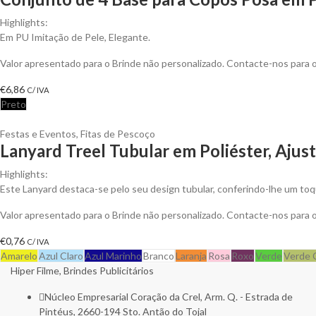
Highlights:
Em PU Imitação de Pele, Elegante.
Valor apresentado para o Brinde não personalizado. Contacte-nos para
€
6,86
C/ IVA
Preto
Festas e Eventos
,
Fitas de Pescoço
Lanyard Treel Tubular em Poliéster, Ajus
Highlights:
Este Lanyard destaca-se pelo seu design tubular, conferindo-lhe um t
Valor apresentado para o Brinde não personalizado. Contacte-nos para
€
0,76
C/ IVA
Amarelo
Azul Claro
Azul Marinho
Branco
Laranja
Rosa
Roxo
Verde
Verde 
Hiper Filme, Brindes Publicitários
Núcleo Empresarial Coração da Crel, Arm. Q. - Estrada de
Pintéus, 2660-194 Sto. Antão do Tojal