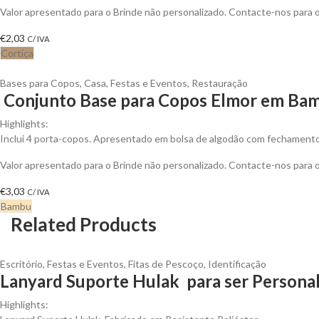
Valor apresentado para o Brinde não personalizado. Contacte-nos para
€
2,03
C/ IVA
Cortiça
Bases para Copos
,
Casa
,
Festas e Eventos
,
Restauração
Conjunto Base para Copos Elmor em Bam
Highlights:
Inclui 4 porta-copos. Apresentado em bolsa de algodão com fechamento
Valor apresentado para o Brinde não personalizado. Contacte-nos para
€
3,03
C/ IVA
Bambu
Related Products
Escritório
,
Festas e Eventos
,
Fitas de Pescoço
,
Identificação
Lanyard Suporte Hulak para ser Persona
Highlights: