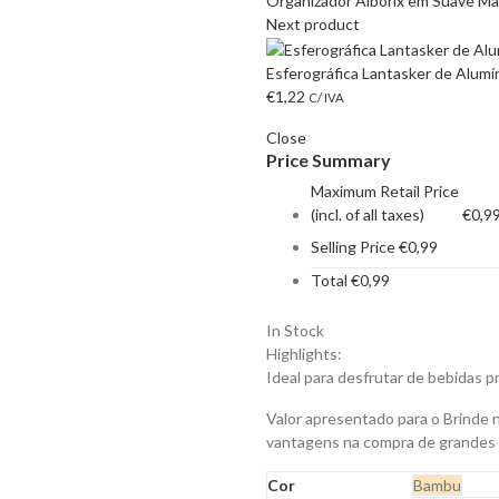
Organizador Alborix em Suave Mad
Next product
Esferográfica Lantasker de Alumí
€
1,22
C/ IVA
Close
Price Summary
Maximum Retail Price
(incl. of all taxes)
€
0,9
Selling Price
€
0,99
Total
€
0,99
In Stock
Highlights:
Ideal para desfrutar de bebidas 
Valor apresentado para o Brinde 
vantagens na compra de grandes
Cor
Bambu