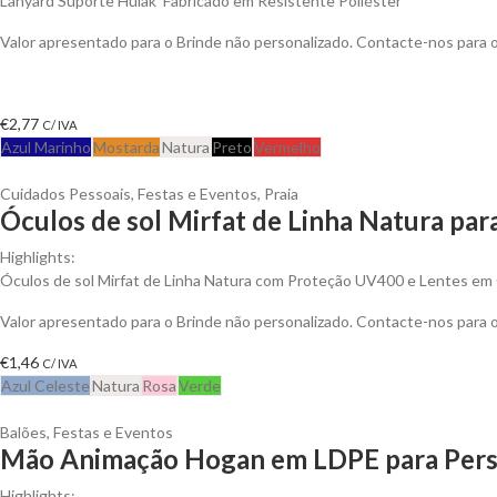
Lanyard Suporte Hulak Fabricado em Resistente Poliéster
Valor apresentado para o Brinde não personalizado. Contacte-nos para
€
2,77
C/ IVA
Azul Marinho
Mostarda
Natura
Preto
Vermelho
Cuidados Pessoais
,
Festas e Eventos
,
Praia
Óculos de sol Mirfat de Linha Natura par
Highlights:
Óculos de sol Mirfat de Linha Natura com Proteção UV400 e Lentes em
Valor apresentado para o Brinde não personalizado. Contacte-nos para
€
1,46
C/ IVA
Azul Celeste
Natura
Rosa
Verde
Balões
,
Festas e Eventos
Mão Animação Hogan em LDPE para Pers
Highlights: