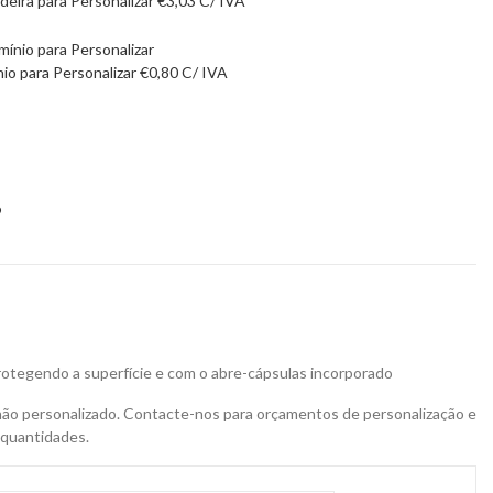
eira para Personalizar
€
3,03
C/ IVA
nio para Personalizar
€
0,80
C/ IVA
9
protegendo a superfície e com o abre-cápsulas incorporado
não personalizado. Contacte-nos para orçamentos de personalização e
 quantidades.