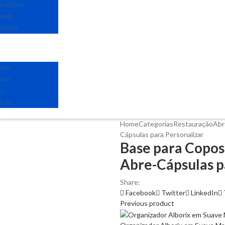
nalizada
izada
izados
edes
uras
os
tras
Home
Categorias
Restauração
Abr
Cápsulas para Personalizar
Base para Copos
Abre-Cápsulas p
Share:
Facebook
Twitter
LinkedIn
Previous product