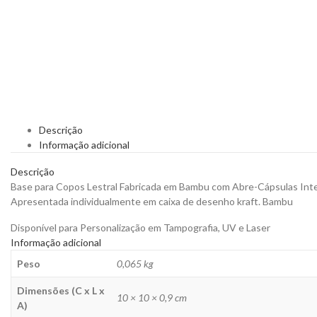
Descrição
Informação adicional
Descrição
Base para Copos Lestral Fabricada em Bambu com Abre-Cápsulas Integ
Apresentada individualmente em caixa de desenho kraft. Bambu
Disponível para Personalização em Tampografia, UV e Laser
Informação adicional
Peso
0,065 kg
Dimensões (C x L x
10 × 10 × 0,9 cm
A)