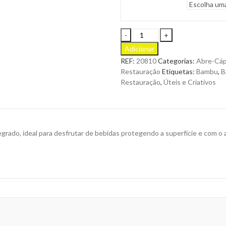
Base
para
Adicionar
Copos
REF:
20810
Categorias:
Abre-Cáp
Lestral
Restauração
Etiquetas:
Bambu
,
B
Fabricada
Restauração
,
Úteis e Criativos
em
Bambu
com
Abre-
Cápsulas
rado, ideal para desfrutar de bebidas protegendo a superfície e com o
para
Personalizar
quantity