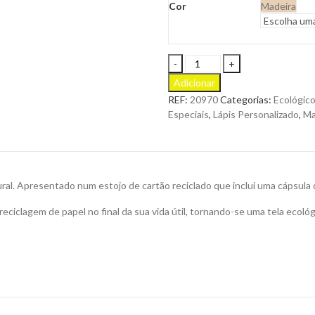
Cor
Madeira
Lápis
Etesio
Adicionar
com
REF:
20970
Categorias:
Ecológico
Sementes
Especiais
,
Lápis Personalizado
,
Ma
Cilíndrico,
Fabricado
em
Madeira
Macia
ural. Apresentado num estojo de cartão reciclado que inclui uma cápsula
natural
para
eciclagem de papel no final da sua vida útil, tornando-se uma tela ecológ
Personalizar
quantity