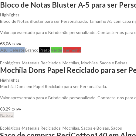
Bloco de Notas Bluster A-5 para ser Pers
Highlights:
Bloco de Notas Bluster para ser Personalizado. Tamanho A5 com capa ríg
Valor apresentado para o Brinde não personalizado. Contacte-nos para
€
3,06
C/ IVA
Azul Celeste
Branco
Preto
Verde
Vermelho
Ecológicos-Materiais Reciclados
,
Mochilas
,
Mochilas, Sacos e Bolsas
Mochila Dons Papel Reciclado para ser P
Highlights:
Mochila Dons em Papel Reciclado para ser Personalizada.
Valor apresentado para o Brinde não personalizado. Contacte-nos para
€
8,29
C/ IVA
Natura
Ecológicos-Materiais Reciclados
,
Mochilas, Sacos e Bolsas
,
Sacos
Saco de compras ReciCotton140 em Algod