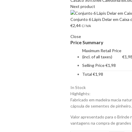
Casaco Softshell Caledonia Bicol
Next product
Conjunto 6 Lápis Delar em Caixa 
€
2,44
C/ IVA
Close
Price Summary
Maximum Retail Price
(incl. of all taxes)
€
1,9
Selling Price
€
1,98
Total
€
1,98
In Stock
Highlights:
Fabricado em madeira macia natur
cápsula de sementes de pinheiro.
Valor apresentado para o Brinde 
vantagens na compra de grandes