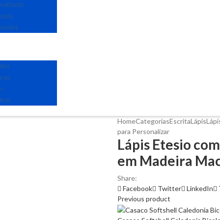
nalizada
izada
izados
edes
uras
os
tras
Home
Categorias
Escrita
Lápis
Lápi
para Personalizar
Lápis Etesio com
em Madeira Maci
Share:
Facebook
Twitter
LinkedIn
Previous product