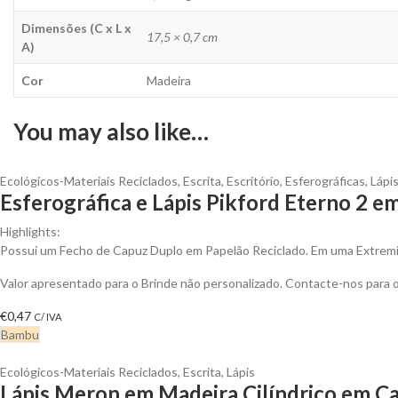
Dimensões (C x L x
17,5 × 0,7 cm
A)
Cor
Madeira
You may also like…
Ecológicos-Materiais Reciclados
,
Escrita
,
Escritório
,
Esferográficas
,
Lápi
Esferográfica e Lápis Pikford Eterno 2 e
Highlights:
Possui um Fecho de Capuz Duplo em Papelão Reciclado. Em uma Extremi
Valor apresentado para o Brinde não personalizado. Contacte-nos para
€
0,47
C/ IVA
Bambu
Ecológicos-Materiais Reciclados
,
Escrita
,
Lápis
Lápis Meron em Madeira Cilíndrico em Ca