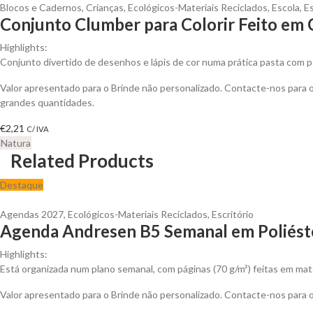
Blocos e Cadernos
,
Crianças
,
Ecológicos-Materiais Reciclados
,
Escola
,
Es
Conjunto Clumber para Colorir Feito em 
Highlights:
Conjunto divertido de desenhos e lápis de cor numa prática pasta com 
Valor apresentado para o Brinde não personalizado. Contacte-nos para
grandes quantidades.
€
2,21
C/ IVA
Natura
Related Products
Destaque
Agendas 2027
,
Ecológicos-Materiais Reciclados
,
Escritório
Agenda Andresen B5 Semanal em Poliéste
Highlights:
Está organizada num plano semanal, com páginas (70 g/m²) feitas em mat
Valor apresentado para o Brinde não personalizado. Contacte-nos para