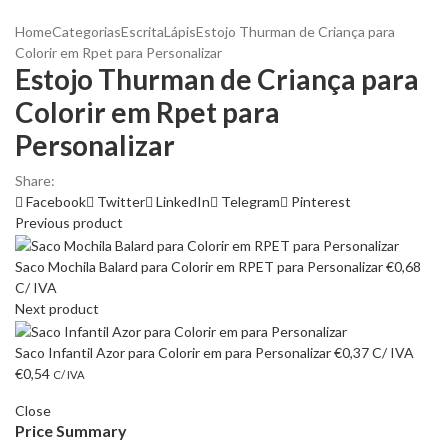
Home
Categorias
Escrita
Lápis
Estojo Thurman de Criança para
Colorir em Rpet para Personalizar
Estojo Thurman de Criança para
Colorir em Rpet para
Personalizar
Share:
Facebook
Twitter
LinkedIn
Telegram
Pinterest
Previous product
Saco Mochila Balard para Colorir em RPET para Personalizar
€
0,68
C/ IVA
Next product
Saco Infantil Azor para Colorir em para Personalizar
€
0,37
C/ IVA
€
0,54
C/ IVA
Close
Price Summary