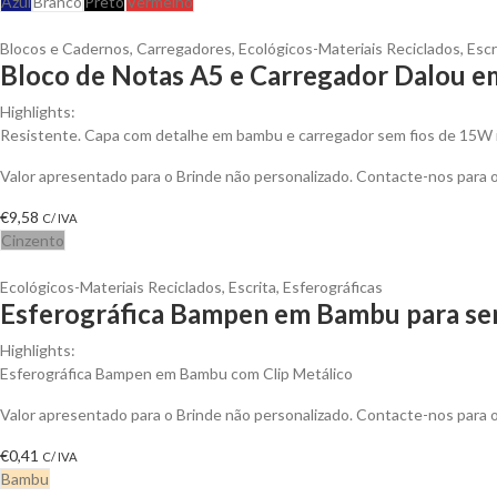
Azul
Branco
Preto
Vermelho
Blocos e Cadernos
,
Carregadores
,
Ecológicos-Materiais Reciclados
,
Escr
Bloco de Notas A5 e Carregador Dalou e
Highlights:
Resistente. Capa com detalhe em bambu e carregador sem fios de 15W 
Valor apresentado para o Brinde não personalizado. Contacte-nos para
€
9,58
C/ IVA
Cinzento
Ecológicos-Materiais Reciclados
,
Escrita
,
Esferográficas
Esferográfica Bampen em Bambu para ser
Highlights:
Esferográfica Bampen em Bambu com Clip Metálico
Valor apresentado para o Brinde não personalizado. Contacte-nos para
€
0,41
C/ IVA
Bambu