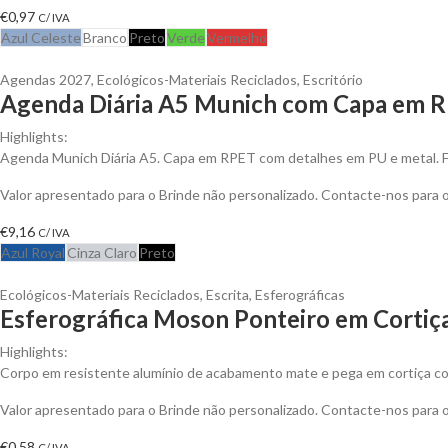
€
0,97
C/ IVA
Azul Celeste
Branco
Preto
Verde
Vermelho
Agendas 2027
,
Ecológicos-Materiais Reciclados
,
Escritório
Agenda Diária A5 Munich com Capa em R
Highlights:
Agenda Munich Diária A5. Capa em RPET com detalhes em PU e metal. 
Valor apresentado para o Brinde não personalizado. Contacte-nos para
€
9,16
C/ IVA
Azul Royal
Cinza Claro
Preto
Ecológicos-Materiais Reciclados
,
Escrita
,
Esferográficas
Esferográfica Moson Ponteiro em Cortiç
Highlights:
Corpo em resistente alumínio de acabamento mate e pega em cortiça co
Valor apresentado para o Brinde não personalizado. Contacte-nos para
€
0,58
C/ IVA