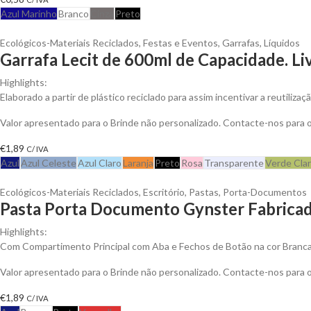
Azul Marinho
Branco
Cinza
Preto
Ecológicos-Materiais Reciclados
,
Festas e Eventos
,
Garrafas
,
Líquidos
Garrafa Lecit de 600ml de Capacidade. Li
Highlights:
Elaborado a partir de plástico reciclado para assim incentivar a reutiliza
Valor apresentado para o Brinde não personalizado. Contacte-nos para
€
1,89
C/ IVA
Azul
Azul Celeste
Azul Claro
Laranja
Preto
Rosa
Transparente
Verde Cla
Ecológicos-Materiais Reciclados
,
Escritório
,
Pastas
,
Porta-Documentos
Pasta Porta Documento Gynster Fabricad
Highlights:
Com Compartimento Principal com Aba e Fechos de Botão na cor Branc
Valor apresentado para o Brinde não personalizado. Contacte-nos para
€
1,89
C/ IVA