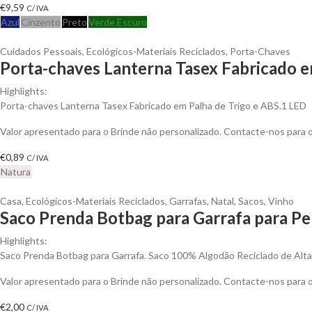
€
9,59
C/ IVA
Azul
Cinzento
Preto
Verde Escuro
Cuidados Pessoais
,
Ecológicos-Materiais Reciclados
,
Porta-Chaves
Porta-chaves Lanterna Tasex Fabricado em
Highlights:
Porta-chaves Lanterna Tasex Fabricado em Palha de Trigo e ABS.1 LED
Valor apresentado para o Brinde não personalizado. Contacte-nos para
€
0,89
C/ IVA
Natura
Casa
,
Ecológicos-Materiais Reciclados
,
Garrafas
,
Natal
,
Sacos
,
Vinho
Saco Prenda Botbag para Garrafa para Pe
Highlights:
Saco Prenda Botbag para Garrafa. Saco 100% Algodão Reciclado de Alt
Valor apresentado para o Brinde não personalizado. Contacte-nos para
€
2,00
C/ IVA