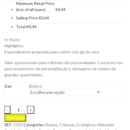
Maximum Retail Price
(incl. of all taxes)
€
0,44
Selling Price
€
0,44
Total
€
0,44
In Stock
Highlights:
Especialmente projetado para colorir com giz de cera
Valor apresentado para o Brinde não personalizado. Contacte-nos
para orçamentos de personalização e vantagens na compra de
grandes quantidades.
Cor
Branco
Estojo
Thurman
Adicionar
de
REF:
1525
Categorias:
Bolsas
,
Crianças
,
Ecológicos-Materiais
Criança