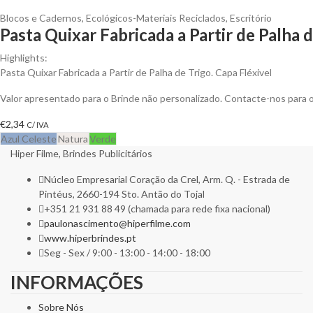
Blocos e Cadernos
,
Ecológicos-Materiais Reciclados
,
Escritório
Pasta Quixar Fabricada a Partir de Palha 
Highlights:
Pasta Quixar Fabricada a Partir de Palha de Trigo. Capa Fléxivel
Valor apresentado para o Brinde não personalizado. Contacte-nos para
€
2,34
C/ IVA
Azul Celeste
Natura
Verde
Hiper Filme, Brindes Publicitários
Núcleo Empresarial Coração da Crel, Arm. Q. - Estrada de
Pintéus, 2660-194 Sto. Antão do Tojal
+351 21 931 88 49 (chamada para rede fixa nacional)
paulonascimento@hiperfilme.com
www.hiperbrindes.pt
Seg - Sex / 9:00 - 13:00 - 14:00 - 18:00
INFORMAÇÕES
Sobre Nós