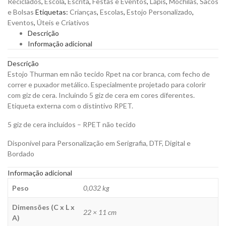
Reciclados
,
Escola
,
Escrita
,
Festas e Eventos
,
Lápis
,
Mochilas, Sacos
para
e Bolsas
Etiquetas:
Crianças
,
Escolas
,
Estojo Personalizado
,
Colorir
Eventos
,
Úteis e Criativos
em
Descrição
Rpet
Informação adicional
para
Personalizar
Descrição
quantity
Estojo Thurman em não tecido Rpet na cor branca, com fecho de
correr e puxador metálico. Especialmente projetado para colorir
com giz de cera. Incluindo 5 giz de cera em cores diferentes.
Etiqueta externa com o distintivo RPET.
5 giz de cera incluídos – RPET não tecido
Disponível para Personalização em Serigrafia, DTF, Digital e
Bordado
Informação adicional
Peso
0,032 kg
Dimensões (C x L x
22 × 11 cm
A)