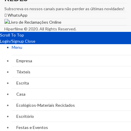
Subscreva os nossos canais para não perder as últimas novidades!
WhatsApp
Hiperfilme © 2020. All Rights Reserved.
Scroll To Top
Login/Signup
Close
Menu
Empresa
Têxteis
Escrita
Casa
Ecológicos-Materiais Reciclados
Escritório
Festas e Eventos