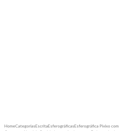
Home
Categorias
Escrita
Esferográficas
Esferográfica Pivixo com