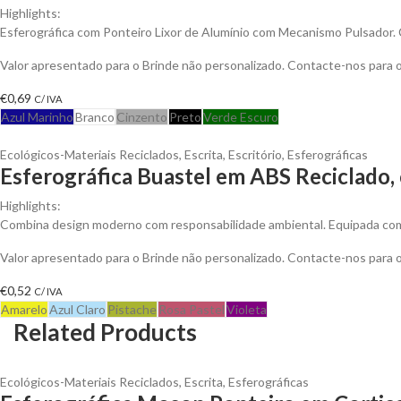
Highlights:
Esferográfica com Ponteiro Lixor de Alumínio com Mecanismo Pulsador.
Valor apresentado para o Brinde não personalizado. Contacte-nos para
€
0,69
C/ IVA
Azul Marinho
Branco
Cinzento
Preto
Verde Escuro
Ecológicos-Materiais Reciclados
,
Escrita
,
Escritório
,
Esferográficas
Esferográfica Buastel em ABS Reciclado,
Highlights:
Combina design moderno com responsabilidade ambiental. Equipada com me
Valor apresentado para o Brinde não personalizado. Contacte-nos para
€
0,52
C/ IVA
Amarelo
Azul Claro
Pistache
Rosa Pastel
Violeta
Related Products
Ecológicos-Materiais Reciclados
,
Escrita
,
Esferográficas