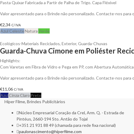
Pasta Quixar Fabricada a Partir de Palha de Trigo. Capa Fléxivel
Valor apresentado para o Brinde não personalizado. Contacte-nos para
€
2,34
C/ IVA
Azul Celeste
Natura
Verde
Ecológicos-Materiais Reciclados
,
Exterior
,
Guarda-Chuvas
Guarda-Chuva Cimone em Poliéster Recic
Highlights:
Com Varetas em Fibra de Vidro e Pega em PP, com Abertura Automática
Valor apresentado para o Brinde não personalizado. Contacte-nos para
€
11,06
C/ IVA
Azul
Cinza Claro
Preto
Hiper Filme, Brindes Publicitários
Núcleo Empresarial Coração da Crel, Arm. Q. - Estrada de
Pintéus, 2660-194 Sto. Antão do Tojal
+351 21 931 88 49 (chamada para rede fixa nacional)
paulonascimento@hiperfilme.com