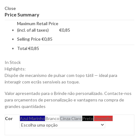
Close
Price Summary
Maximum Retail Price
(incl. of all taxes)
€
0,85
Selling Price
€
0,85
Total
€
0,85
In Stock
Highlights:
Dispõe de mecanismo de pulsar com topo tátil — ideal para
interagir com ecrãs sensíveis ao toque.
Valor apresentado para o Brinde não personalizado. Contacte-nos
para orçamentos de personalização e vantagens na compra de
grandes quantidades
Cor
Azul Marinho
Branco
Cinza Claro
Preto
Vermelho