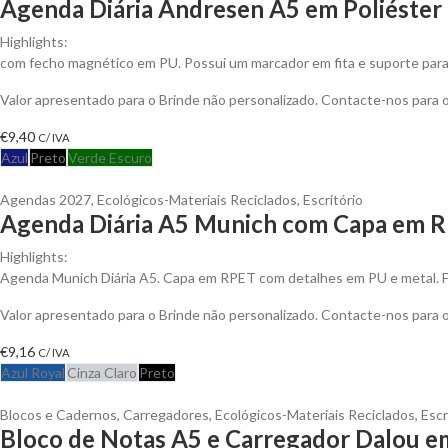
Agenda Diária Andresen A5 em Poliéster 
Highlights:
com fecho magnético em PU. Possui um marcador em fita e suporte para e
Valor apresentado para o Brinde não personalizado. Contacte-nos para
€
9,40
C/ IVA
Azul
Preto
Verde Escuro
Agendas 2027
,
Ecológicos-Materiais Reciclados
,
Escritório
Agenda Diária A5 Munich com Capa em R
Highlights:
Agenda Munich Diária A5. Capa em RPET com detalhes em PU e metal. 
Valor apresentado para o Brinde não personalizado. Contacte-nos para
€
9,16
C/ IVA
Azul Royal
Cinza Claro
Preto
Blocos e Cadernos
,
Carregadores
,
Ecológicos-Materiais Reciclados
,
Escr
Bloco de Notas A5 e Carregador Dalou e