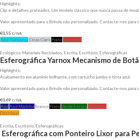
Highlights:
Clip e detalhes prateados. Um modelo clássico que nunca passa de moda
Valor apresentado para o Brinde não personalizado. Contacte-nos para
€
0,55
C/ IVA
Azul Turquesa
Cinza Claro
Preto
Vermelho
Ecológicos-Materiais Reciclados
,
Escrita
,
Escritório
,
Esferográficas
Esferográfica Yarnox Mecanismo de Botão
Highlights:
Acabamento em alumínio brilhante, com cartucho jumbo e tinta azul.
Valor apresentado para o Brinde não personalizado. Contacte-nos para
€
0,69
C/ IVA
Azul
Azul Marinho
Branco
Preto
Verde Escuro
Vermelho
Destaque
Escrita
,
Escritório
,
Esferográficas
Esferográfica com Ponteiro Lixor para Pe