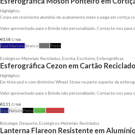
Esferográfica Moson Ponteiro em Cortiç
Highlights:
Corpo em resistente alumínio de acabamento mate e pega em cortiça co
Valor apresentado para o Brinde não personalizado. Contacte-nos para
€
0,58
C/ IVA
Azul Marinho
Branco
Cinza
Preto
Ecológicos-Materiais Reciclados
,
Escrita
,
Escritório
,
Esferográficas
Esferográfica Cezon em Cartão Reciclad
Highlights:
Em tinta azul e com distintivo Wheat Straw na parte superior da esferogr
Valor apresentado para o Brinde não personalizado. Contacte-nos para
€
0,11
C/ IVA
Azul
Natura
Preto
Verde
Vermelho
Bricolage
,
Desporto
,
Ecológicos-Materiais Reciclados
Lanterna Flareon Resistente em Alumínio