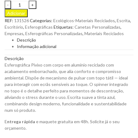
Esferográfica
Pivixo
Adicionar
com
REF:
131526
Categorias:
Ecológicos-Materiais Reciclados
,
Escrita
,
Corpo
Escritório
,
Esferográficas
Etiquetas:
Canetas Personalizadas
,
em
Empresas
,
Esferográficas Personalizadas
,
Materiais Reciclados
Alumínio
Descrição
Reciclado
Informação adicional
com
Acabamento
Descrição
Emborrachado
Esferográfica Pivixo com corpo em alumínio reciclado com
para
acabamento emborrachado, que alia conforto e compromisso
Personalizar
ambiental. Dispõe de mecanismo de pulsar com topo tátil — ideal
quantity
para interagir com ecrãs sensíveis ao toque. O spinner integrado
no topo é o detalhe perfeito para momentos de descontração,
aliviando o stress durante o uso. Escrita suave a tinta azul,
combinando design moderno, funcionalidade e sustentabilidade
num só produto.
E
ntrega rápida
e maquete gratuita em 48h. Solicite já o seu
orçamento.