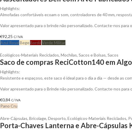
Highlights:
Almofadas confortáveis ecoam o som, controladores de 40 mm, resposta 
Valor apresentado para o brinde não personalizado. Contacte-nos para
€
92,25
C/ IVA
Azul Royal
Bege
Bordô
Verde Militar
Ecológicos-Materiais Reciclados
,
Mochilas, Sacos e Bolsas
,
Sacos
Saco de compras ReciCotton140 em Algod
Highlights:
Resistente e espaçoso, este saco é ideal para o dia a dia — desde as 
Valor apresentado para o Brinde não personalizado. Contacte-nos para
€
0,84
C/ IVA
Pano Cru
Abre-Cápsulas
,
Bricolage
,
Desporto
,
Ecológicos-Materiais Reciclados
,
P
Porta-Chaves Lanterna e Abre-Cápsulas K