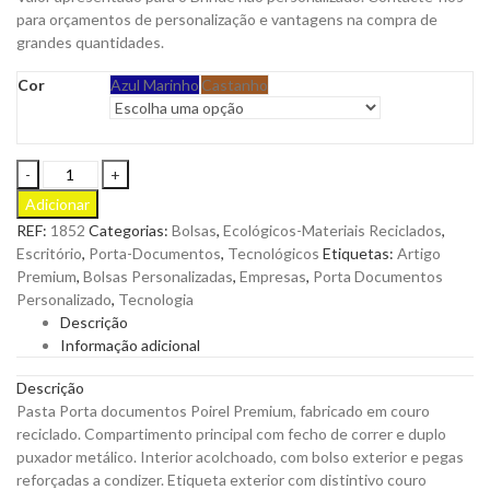
para orçamentos de personalização e vantagens na compra de
grandes quantidades.
Cor
Azul Marinho
Castanho
Pasta
Porta
Adicionar
Documentos
REF:
1852
Categorias:
Bolsas
,
Ecológicos-Materiais Reciclados
,
Poirel
Escritório
,
Porta-Documentos
,
Tecnológicos
Etiquetas:
Artigo
em
Premium
,
Bolsas Personalizadas
,
Empresas
,
Porta Documentos
Couro
Personalizado
,
Tecnologia
Reciclado
Descrição
para
Informação adicional
Personalizar
quantity
Descrição
Pasta Porta documentos Poirel Premium, fabricado em couro
reciclado. Compartimento principal com fecho de correr e duplo
puxador metálico. Interior acolchoado, com bolso exterior e pegas
reforçadas a condizer. Etiqueta exterior com distintivo couro