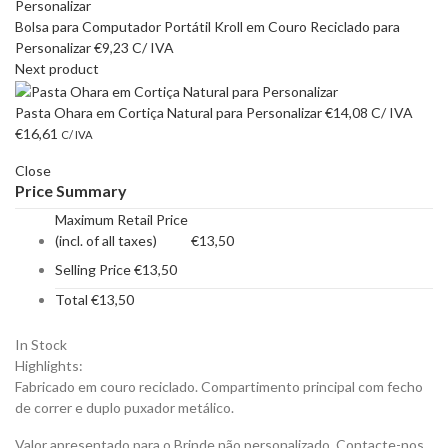
Bolsa para Computador Portátil Kroll em Couro Reciclado para
Personalizar
€
9,23
C/ IVA
Next product
Pasta Ohara em Cortiça Natural para Personalizar
€
14,08
C/ IVA
€
16,61
C/ IVA
Close
Price Summary
Maximum Retail Price
(incl. of all taxes)
€
13,50
Selling Price
€
13,50
Total
€
13,50
In Stock
Highlights:
Fabricado em couro reciclado. Compartimento principal com fecho
de correr e duplo puxador metálico.
Valor apresentado para o Brinde não personalizado. Contacte-nos