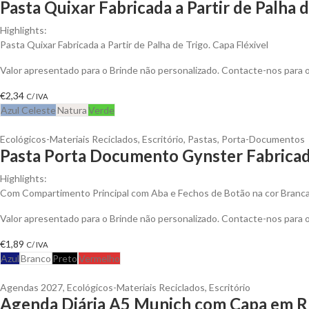
Pasta Quixar Fabricada a Partir de Palha 
Highlights:
Pasta Quixar Fabricada a Partir de Palha de Trigo. Capa Fléxivel
Valor apresentado para o Brinde não personalizado. Contacte-nos para
€
2,34
C/ IVA
Azul Celeste
Natura
Verde
Ecológicos-Materiais Reciclados
,
Escritório
,
Pastas
,
Porta-Documentos
Pasta Porta Documento Gynster Fabricad
Highlights:
Com Compartimento Principal com Aba e Fechos de Botão na cor Branc
Valor apresentado para o Brinde não personalizado. Contacte-nos para
€
1,89
C/ IVA
Azul
Branco
Preto
Vermelho
Agendas 2027
,
Ecológicos-Materiais Reciclados
,
Escritório
Agenda Diária A5 Munich com Capa em R