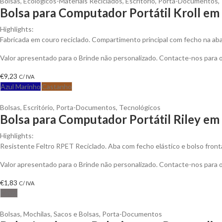
Bolsas
,
Ecológicos-Materiais Reciclados
,
Escritório
,
Porta-Documentos
,
Bolsa para Computador Portátil Kroll em
Highlights:
Fabricada em couro reciclado. Compartimento principal com fecho na aba
Valor apresentado para o Brinde não personalizado. Contacte-nos para
€
9,23
C/ IVA
Azul Marinho
Castanho
Bolsas
,
Escritório
,
Porta-Documentos
,
Tecnológicos
Bolsa para Computador Portátil Riley em 
Highlights:
Resistente Feltro RPET Reciclado. Aba com fecho elástico e bolso fronta
Valor apresentado para o Brinde não personalizado. Contacte-nos para
€
1,83
C/ IVA
Cinza
Bolsas
,
Mochilas, Sacos e Bolsas
,
Porta-Documentos