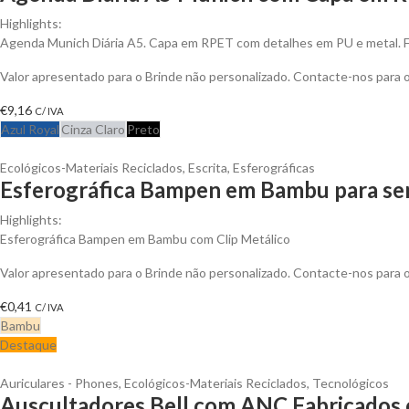
Highlights:
Agenda Munich Diária A5. Capa em RPET com detalhes em PU e metal. 
Valor apresentado para o Brinde não personalizado. Contacte-nos para
€
9,16
C/ IVA
Azul Royal
Cinza Claro
Preto
Ecológicos-Materiais Reciclados
,
Escrita
,
Esferográficas
Esferográfica Bampen em Bambu para ser
Highlights:
Esferográfica Bampen em Bambu com Clip Metálico
Valor apresentado para o Brinde não personalizado. Contacte-nos para
€
0,41
C/ IVA
Bambu
Destaque
Auriculares - Phones
,
Ecológicos-Materiais Reciclados
,
Tecnológicos
Auscultadores Bell com ANC Fabricados c