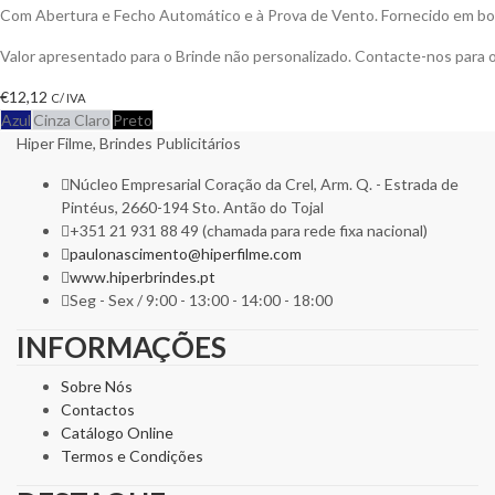
Com Abertura e Fecho Automático e à Prova de Vento. Fornecido em bo
Valor apresentado para o Brinde não personalizado. Contacte-nos para
€
12,12
C/ IVA
Azul
Cinza Claro
Preto
Hiper Filme, Brindes Publicitários
Núcleo Empresarial Coração da Crel, Arm. Q. - Estrada de
Pintéus, 2660-194 Sto. Antão do Tojal
+351 21 931 88 49 (chamada para rede fixa nacional)
paulonascimento@hiperfilme.com
www.hiperbrindes.pt
Seg - Sex / 9:00 - 13:00 - 14:00 - 18:00
INFORMAÇÕES
Sobre Nós
Contactos
Catálogo Online
Termos e Condições