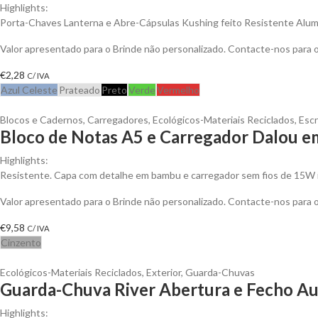
Highlights:
Porta-Chaves Lanterna e Abre-Cápsulas Kushing feito Resistente Alum
Valor apresentado para o Brinde não personalizado. Contacte-nos para
€
2,28
C/ IVA
Azul Celeste
Prateado
Preto
Verde
Vermelho
Blocos e Cadernos
,
Carregadores
,
Ecológicos-Materiais Reciclados
,
Escr
Bloco de Notas A5 e Carregador Dalou e
Highlights:
Resistente. Capa com detalhe em bambu e carregador sem fios de 15W 
Valor apresentado para o Brinde não personalizado. Contacte-nos para
€
9,58
C/ IVA
Cinzento
Ecológicos-Materiais Reciclados
,
Exterior
,
Guarda-Chuvas
Guarda-Chuva River Abertura e Fecho Au
Highlights: