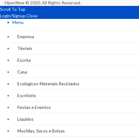
Hiperfilme © 2020. All Rights Reserved.
Scroll To Top
Login/Signup
Close
Menu
Empresa
Têxteis
Escrita
Casa
Ecológicos-Materiais Reciclados
Escritório
Festas e Eventos
Líquidos
Mochilas, Sacos e Bolsas