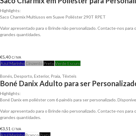
Saco Charmix em Poliéster para Personal
Highlights:
Saco Charmix Multiusos em Suave Poliéster 290T RPET
Valor apresentado para o Brinde não personalizado. Contacte-nos para
grandes quantidades.
€
5,40
C/ IVA
Azul Marinho
Cinzento
Preto
Verde Escuro
Bonés
,
Desporto
,
Exterior
,
Praia
,
Têxteis
Boné Danix Adulto para ser Personalizad
Highlights:
Boné Danix em poliéster com 6 painéis para ser personalizado. Disponíve
Valor apresentado para o Brinde não personalizado. Contacte-nos para
grandes quantidades.
€
3,51
C/ IVA
Azul Marinho
Branco
Preto