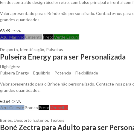
Em descontraído design bicolor retro, com bolso principal e frontal com
Valor apresentado para o Brinde não personalizado. Contacte-nos para
grandes quantidades.
€
3,69
C/ IVA
Azul Marinho
Cinzento
Preto
Verde Escuro
Desporto
,
Identificação
,
Pulseiras
Pulseira Energy para ser Personalizada
Highlights:
Pulseira Energy – Equilíbrio – Potencia – Flexibilidade
Valor apresentado para o Brinde não personalizado. Contacte-nos para
grandes quantidades.
€
0,64
C/ IVA
Azul Celeste
Branco
Preto
Vermelho
Bonés
,
Desporto
,
Exterior
,
Têxteis
Boné Zectra para Adulto para ser Person