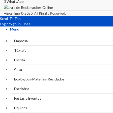
WhatsApp
Hiperfilme © 2020. All Rights Reserved.
Scroll To Top
Login/Signup
Close
Menu
Empresa
Têxteis
Escrita
Casa
Ecológicos-Materiais Reciclados
Escritório
Festas e Eventos
Líquidos