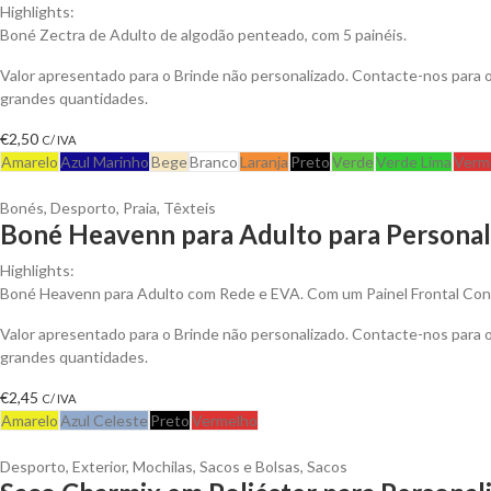
Highlights:
Boné Zectra de Adulto de algodão penteado, com 5 painéis.
Valor apresentado para o Brinde não personalizado. Contacte-nos para
grandes quantidades.
€
2,50
C/ IVA
Amarelo
Azul Marinho
Bege
Branco
Laranja
Preto
Verde
Verde Lima
Verm
Bonés
,
Desporto
,
Praia
,
Têxteis
Boné Heavenn para Adulto para Personal
Highlights:
Boné Heavenn para Adulto com Rede e EVA. Com um Painel Frontal Con
Valor apresentado para o Brinde não personalizado. Contacte-nos para
grandes quantidades.
€
2,45
C/ IVA
Amarelo
Azul Celeste
Preto
Vermelho
Desporto
,
Exterior
,
Mochilas, Sacos e Bolsas
,
Sacos