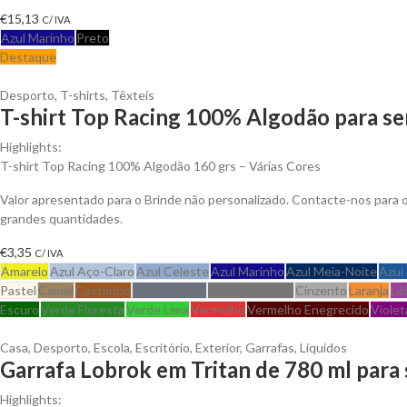
€
15,13
C/ IVA
Azul Marinho
Preto
Destaque
Desporto
,
T-shirts
,
Têxteis
T-shirt Top Racing 100% Algodão para se
Highlights:
T-shirt Top Racing 100% Algodão 160 grs – Várias Cores
Valor apresentado para o Brinde não personalizado. Contacte-nos para
grandes quantidades.
€
3,35
C/ IVA
Amarelo
Azul Aço-Claro
Azul Celeste
Azul Marinho
Azul Meia-Noite
Azul
Pastel
Camel
Castanho
Cinza Carvão
Cinza Matizado
Cinzento
Laranja
Lil
Escuro
Verde Floresta
Verde Lima
Vermelho
Vermelho Enegrecido
Violet
Casa
,
Desporto
,
Escola
,
Escritório
,
Exterior
,
Garrafas
,
Líquidos
Garrafa Lobrok em Tritan de 780 ml para 
Highlights: