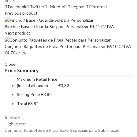
Share:
Facebook
Twitter
LinkedIn
Telegram
Pinterest
Previous product
Pincho / Base - Guarda-Sol para Personalizar
€
1,41
C/ IVA
Next product
Conjunto Raquetes de Praia Pecter para Personalizar
€
6,10
C/ IVA
€
4,70
C/ IVA
Close
Price Summary
Maximum Retail Price
(incl. of all taxes)
€
3,82
Selling Price
€
3,82
Total
€
3,82
In Stock
Highlights:
Conjunto Raquetes de Praia Zaxia Especiais para Sublimação