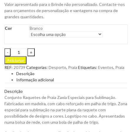
Valor apresentado para o Brinde não personalizado. Contacte-nos
para orçamentos de personalização e vantagens na compra de
grandes quantidades.
Cor
Branco
Conjunto
Raquetes
Adicionar
de
REF:
20739
Categorias:
Desporto
,
Praia
Etiquetas:
Eventos
,
Praia
Praia
Descrição
Zaxia
Informação adicional
para
Personalizar
Descrição
quantity
Conjunto Raquetes de Praia Zaxia Especiais para Sublimação.
Fabricadas em madeira, com cabo reforçado em palha de trigo. Zona
especial para sublimação na parte plana da raquete com
possibilidade de designs a cores. Logotipo no cabo. Apresentadas
numa bolsa de rede, com uma bola de palha de trigo.