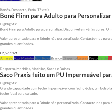
Bonés
,
Desporto
,
Praia
,
Têxteis
Boné Flinn para Adulto para Personalizar
Highlights:
Boné Flinn para Adulto para personalizar. Disponível em várias cores. O 
Valor apresentado para o Brinde não personalizado. Contacte-nos para
grandes quantidades.
€
2,57
C/ IVA
Amarelo
Azul Marinho
Azul Royal
Branco
Cinzento
Laranja
Preto
Verde
Ve
Desporto
,
Mochilas
,
Mochilas, Sacos e Bolsas
Saco Praxis feito em PU Impermeável par
Highlights:
Grande capacidade com fecho impermeável com fecho éclair, um bolso l
fecho ideal para calçado.
Valor apresentado para o Brinde não personalizado. Contacte-nos para
grandes quantidades.