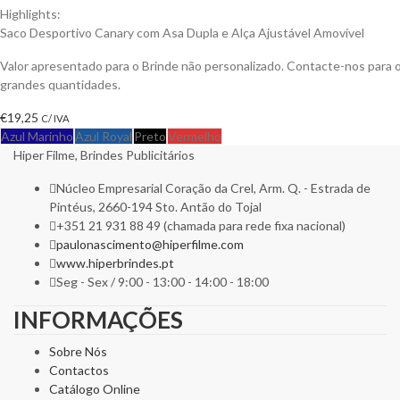
Highlights:
Saco Desportivo Canary com Asa Dupla e Alça Ajustável Amovível
Valor apresentado para o Brinde não personalizado. Contacte-nos para
grandes quantidades.
€
19,25
C/ IVA
Azul Marinho
Azul Royal
Preto
Vermelho
Hiper Filme, Brindes Publicitários
Núcleo Empresarial Coração da Crel, Arm. Q. - Estrada de
Pintéus, 2660-194 Sto. Antão do Tojal
+351 21 931 88 49 (chamada para rede fixa nacional)
paulonascimento@hiperfilme.com
www.hiperbrindes.pt
Seg - Sex / 9:00 - 13:00 - 14:00 - 18:00
INFORMAÇÕES
Sobre Nós
Contactos
Catálogo Online