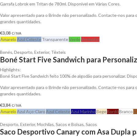
Garrafa Lobrok em Tritan de 780ml. Disponível em Várias Cores.
Valor apresentado para o Brinde não personalizado. Contacte-nos para
grandes quantidades.
€
3,08
C/ IVA
Amarelo
Azul Celeste
Transparente
Verde
Vermelho
Bonés
,
Desporto
,
Exterior
,
Têxteis
Boné Start Five Sandwich para Personali
Highlights:
Boné Start Five Sandwich feito 100% de algodão para personalizar. Dispo
Valor apresentado para o Brinde não personalizado. Contacte-nos para
grandes quantidades.
€
3,84
C/ IVA
Amarelo
Azul Aço-Claro
Azul Celeste
Azul Marinho
Bege
Bordô
Branco
C
Desporto
,
Exterior
,
Mochilas, Sacos e Bolsas
,
Sacos
Saco Desportivo Canary com Asa Dupla p