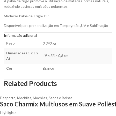
A palha de trigo promove a utilização de matérias-primas naturais,
reduzindo assim as emissões poluentes.
Madeira/ Palha de Trigo/ PP
Disponível para personalização em Tampografia ,UV e Sublimação
Informação adicional
Peso
0,340 kg
Dimensões (C x L x
19 × 33 × 0,6 cm
A)
Cor
Branco
Related Products
Desporto
,
Mochilas
,
Mochilas, Sacos e Bolsas
Saco Charmix Multiusos em Suave Poliés
Highlights: