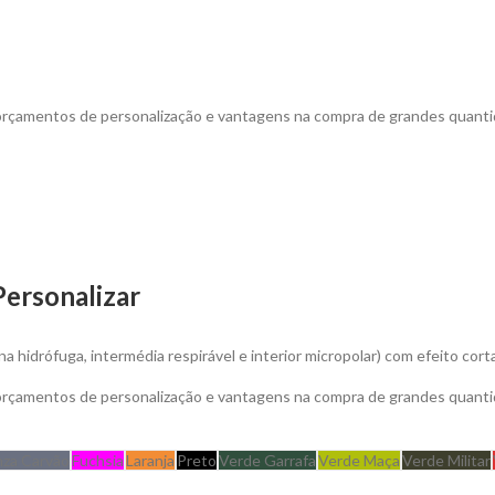
 orçamentos de personalização e vantagens na compra de grandes quanti
Personalizar
a hidrófuga, intermédia respirável e interior micropolar) com efeito cor
 orçamentos de personalização e vantagens na compra de grandes quanti
nza Carvão
Fuchsia
Laranja
Preto
Verde Garrafa
Verde Maça
Verde Militar