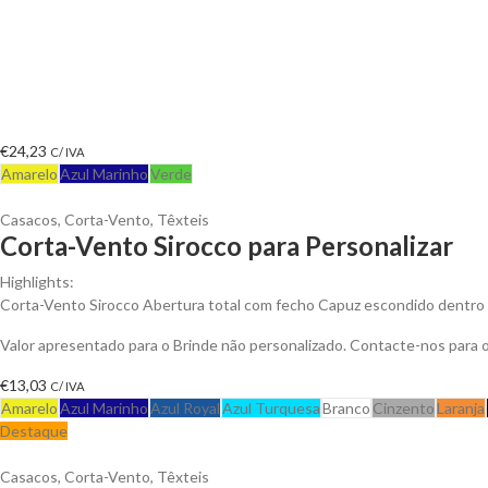
€
24,23
C/ IVA
Amarelo
Azul Marinho
Verde
Casacos
,
Corta-Vento
,
Têxteis
Corta-Vento Sirocco para Personalizar
Highlights:
Corta-Vento Sirocco Abertura total com fecho Capuz escondido dentro 
Valor apresentado para o Brinde não personalizado. Contacte-nos para
€
13,03
C/ IVA
Amarelo
Azul Marinho
Azul Royal
Azul Turquesa
Branco
Cinzento
Laranja
Destaque
Casacos
,
Corta-Vento
,
Têxteis