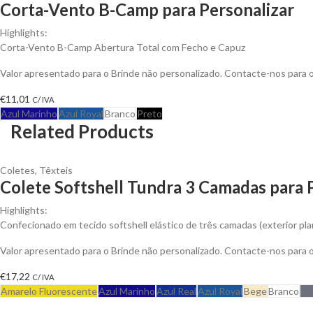
Corta-Vento B-Camp para Personalizar
Highlights:
Corta-Vento B-Camp Abertura Total com Fecho e Capuz
Valor apresentado para o Brinde não personalizado. Contacte-nos para
€
11,01
C/ IVA
Azul Marinho
Azul Royal
Branco
Preto
Related Products
Coletes
,
Têxteis
Colete Softshell Tundra 3 Camadas para 
Highlights:
Confecionado em tecido softshell elástico de três camadas (exterior plan
Valor apresentado para o Brinde não personalizado. Contacte-nos para
€
17,22
C/ IVA
Amarelo Fluorescente
Azul Marinho
Azul Real
Azul Royal
Bege
Branco
Ci