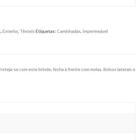
s
,
Exterior
,
Têxteis
Etiquetas:
Caminhadas
,
Impermeável
teja-se com este brinde, fecha à frente com molas. Bolsos laterais e