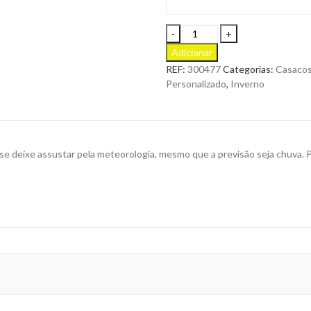
Impermeável
de
Adicionar
Chuva
REF:
300477
Categorias:
Casaco
Rerain
Personalizado
,
Inverno
em
PVC
para
Personalizar
quantity
eixe assustar pela meteorologia, mesmo que a previsão seja chuva. Pro