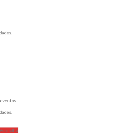
dades.
ta-ventos
dades.
Vermelho