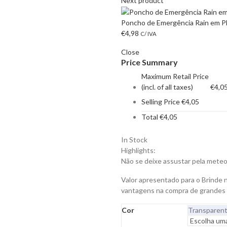
Next product
Poncho de Emergência Rain em Pl
€
4,98
C/ IVA
Close
Price Summary
Maximum Retail Price
(incl. of all taxes)
€
4,0
Selling Price
€
4,05
Total
€
4,05
In Stock
Highlights:
Não se deixe assustar pela meteo
Valor apresentado para o Brinde 
vantagens na compra de grandes
Cor
Transparen