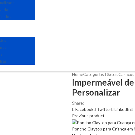
nalizada
izada
izados
edes
uras
os
tras
Home
Categorias
Têxteis
Casacos
Impermeável de
Personalizar
Share:
Facebook
Twitter
LinkedIn
Previous product
Poncho Claytop para Criança em M