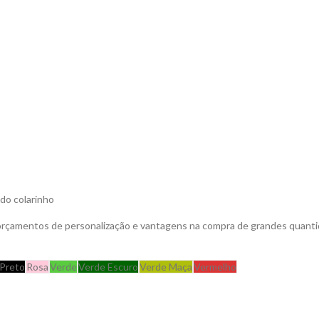
do colarinho
 orçamentos de personalização e vantagens na compra de grandes quanti
Preto
Rosa
Verde
Verde Escuro
Verde Maça
Vermelho