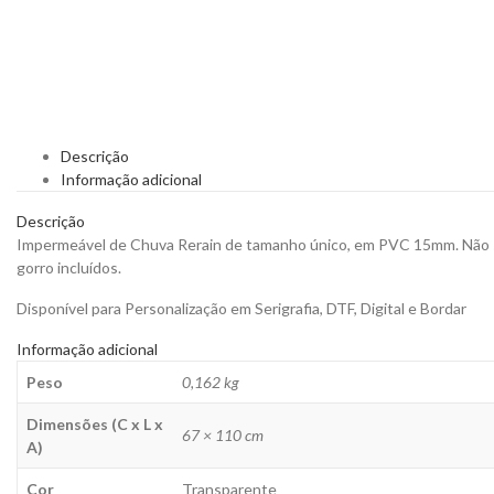
Descrição
Informação adicional
Descrição
Impermeável de Chuva Rerain de tamanho único, em PVC 15mm. Não se d
gorro incluídos.
Disponível para Personalização em Serigrafia, DTF, Digital e Bordar
Informação adicional
Peso
0,162 kg
Dimensões (C x L x
67 × 110 cm
A)
Cor
Transparente