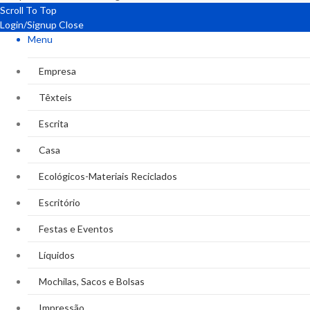
Scroll To Top
Login/Signup
Close
Menu
Empresa
Têxteis
Escrita
Casa
Ecológicos-Materiais Reciclados
Escritório
Festas e Eventos
Líquidos
Mochilas, Sacos e Bolsas
Impressão