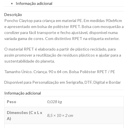
Informação adicional
para
Personalizar
Descrição
quantity
Poncho Claytop para criança em material PE. Em medidas 90x64cm
e apresentado em bolsa de poliéster RPET. Bolsa com mosquetão a
condizer para fácil transporte e fecho ajustável, disponível numa
variada gama de cores. Com distintivo RPET na etiqueta exterior.
O material RPET é elaborado a partir de plástico reciclado, para
assim promover a reutilização de resíduos plásticos e ajudar para a
sustentabilidade do planeta.
Tamanho Único. Criança. 90 x 64 cm. Bolsa Poliéster RPET / PE
Disponível para Personalização em Serigrafia, DTF, Digital e Bordar
Informação adicional
Peso
0,028 kg
Dimensões (C x L x
8,5 × 10 × 2 cm
A)