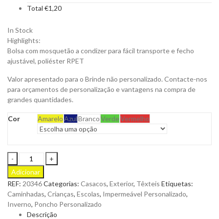
Total
€
1,20
In Stock
Highlights:
Bolsa com mosquetão a condizer para fácil transporte e fecho
ajustável, poliéster RPET
Valor apresentado para o Brinde não personalizado. Contacte-nos
para orçamentos de personalização e vantagens na compra de
grandes quantidades.
Cor
Amarelo
Azul
Branco
Verde
Vermelho
Poncho
Claytop
Adicionar
para
REF:
20346
Categorias:
Casacos
,
Exterior
,
Têxteis
Etiquetas:
Criança
Caminhadas
,
Crianças
,
Escolas
,
Impermeável Personalizado
,
em
Inverno
,
Poncho Personalizado
Material
Descrição
PE