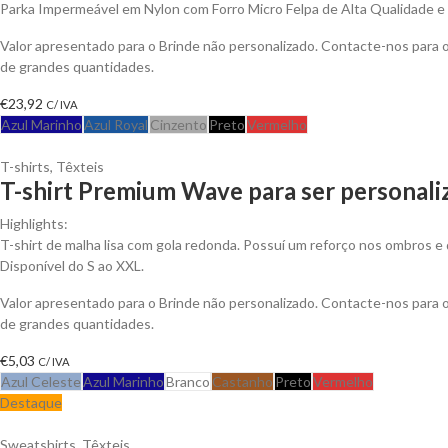
Parka Impermeável em Nylon com Forro Micro Felpa de Alta Qualidade e An
Valor apresentado para o Brinde não personalizado. Contacte-nos para
de grandes quantidades.
€
23,92
C/ IVA
Azul Marinho
Azul Royal
Cinzento
Preto
Vermelho
T-shirts
,
Têxteis
T-shirt Premium Wave para ser personali
Highlights:
T-shirt de malha lisa com gola redonda. Possuí um reforço nos ombros e 
Disponível do S ao XXL.
Valor apresentado para o Brinde não personalizado. Contacte-nos para
de grandes quantidades.
€
5,03
C/ IVA
Azul Celeste
Azul Marinho
Branco
Castanho
Preto
Vermelho
Destaque
Sweatshirts
,
Têxteis