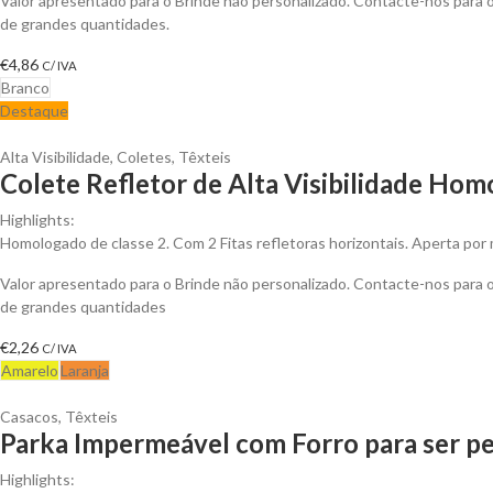
Valor apresentado para o Brinde não personalizado. Contacte-nos para
de grandes quantidades.
€
4,86
C/ IVA
Branco
Destaque
Alta Visibilidade
,
Coletes
,
Têxteis
Colete Refletor de Alta Visibilidade Hom
Highlights:
Homologado de classe 2. Com 2 Fitas refletoras horizontais. Aperta por 
Valor apresentado para o Brinde não personalizado. Contacte-nos para
de grandes quantidades
€
2,26
C/ IVA
Amarelo
Laranja
Casacos
,
Têxteis
Parka Impermeável com Forro para ser pe
Highlights: