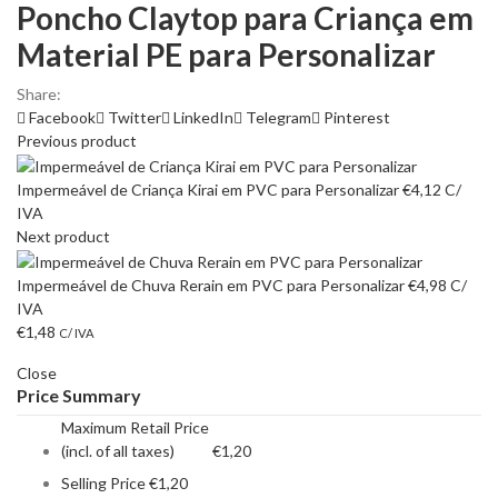
Poncho Claytop para Criança em
Material PE para Personalizar
Share:
Facebook
Twitter
LinkedIn
Telegram
Pinterest
Previous product
Impermeável de Criança Kirai em PVC para Personalizar
€
4,12
C/
IVA
Next product
Impermeável de Chuva Rerain em PVC para Personalizar
€
4,98
C/
IVA
€
1,48
C/ IVA
Close
Price Summary
Maximum Retail Price
(incl. of all taxes)
€
1,20
Selling Price
€
1,20