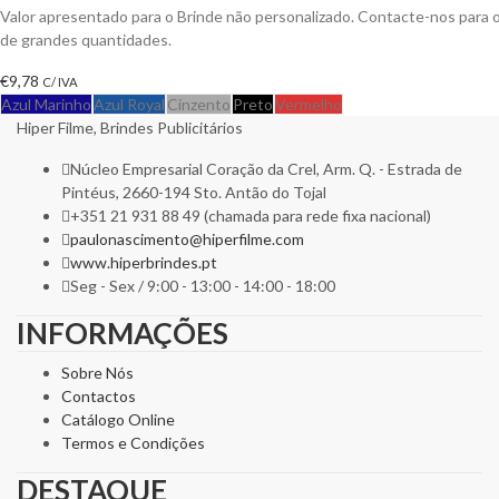
Valor apresentado para o Brinde não personalizado. Contacte-nos para
de grandes quantidades.
€
9,78
C/ IVA
Azul Marinho
Azul Royal
Cinzento
Preto
Vermelho
Hiper Filme, Brindes Publicitários
Núcleo Empresarial Coração da Crel, Arm. Q. - Estrada de
Pintéus, 2660-194 Sto. Antão do Tojal
+351 21 931 88 49 (chamada para rede fixa nacional)
paulonascimento@hiperfilme.com
www.hiperbrindes.pt
Seg - Sex / 9:00 - 13:00 - 14:00 - 18:00
INFORMAÇÕES
Sobre Nós
Contactos
Catálogo Online
Termos e Condições
DESTAQUE