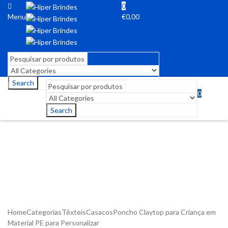
0
Menu
€
0,00
Search
0
Menu
€
0,00
Search
Home
Categorias
Têxteis
Casacos
Poncho Claytop para Criança em
Material PE para Personalizar