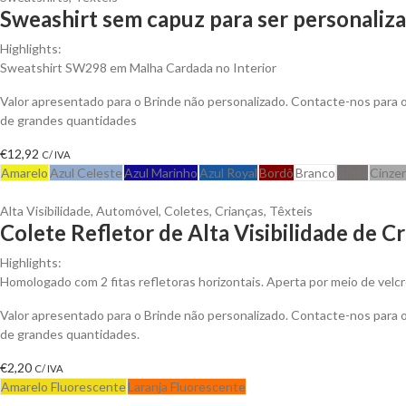
Sweashirt sem capuz para ser personaliz
Highlights:
Sweatshirt SW298 em Malha Cardada no Interior
Valor apresentado para o Brinde não personalizado. Contacte-nos para
de grandes quantidades
€
12,92
C/ IVA
Amarelo
Azul Celeste
Azul Marinho
Azul Royal
Bordô
Branco
Cinza
Cinze
Alta Visibilidade
,
Automóvel
,
Coletes
,
Crianças
,
Têxteis
Colete Refletor de Alta Visibilidade de C
Highlights:
Homologado com 2 fitas refletoras horizontais. Aperta por meio de velcr
Valor apresentado para o Brinde não personalizado. Contacte-nos para
de grandes quantidades.
€
2,20
C/ IVA
Amarelo Fluorescente
Laranja Fluorescente