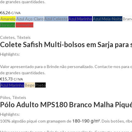
de grandes quantidades.
€
6,26
C/ IVA
Amarelo
Azul Aço-Claro
Azul Celeste
Azul Marinho
Azul Meia-Noite
Bran
Floresta
Vermelho
Coletes
,
Têxteis
Colete Safish Multi-bolsos em Sarja para
Highlights:
Colete Safish multi-bolsos em Sarja de Algodão, Fecho em Nylon
Valor apresentado para o Brinde não personalizado. Contacte-nos para
de grandes quantidades.
€
15,73
C/ IVA
Azul Marinho
Bege
Preto
Pólos
,
Têxteis
Pólo Adulto MPS180 Branco Malha Piqué 
Highlights:
180-190 g/m²
100% algodão piqué com gramagem de
. Dois botões, ri