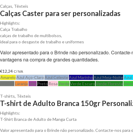
Calças
,
Têxteis
Calças Caster para ser personalizadas
Highlights:
Calça Trabalho
calças de trabalho de multibolsos,
ideal para o desgaste de trabalho e uniformes
Valor apresentado para o Brinde não personalizado. Contacte
vantagens na compra de grandes quantidades.
€
12,24
C/ IVA
Amarelo
Azul Aço-Claro
Azul Celeste
Azul Marinho
Azul Meia-Noite
Azul
Ardósia
Laranja
Lilás
Preto
Rosa
Verde
Verde Escuro
Verde Floresta
Verd
T-shirts
,
Têxteis
T-shirt de Adulto Branca 150gr Personali
Highlights:
T-Shirt Branca de Adulto de Manga Curta
Valor apresentado para o Brinde não personalizado. Contacte-nos para