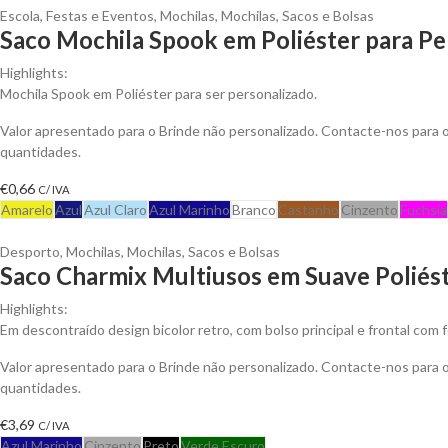
Escola
,
Festas e Eventos
,
Mochilas
,
Mochilas, Sacos e Bolsas
Saco Mochila Spook em Poliéster para Pe
Highlights:
Mochila Spook em Poliéster para ser personalizado.
Valor apresentado para o Brinde não personalizado. Contacte-nos para
quantidades.
€
0,66
C/ IVA
Amarelo
Azul
Azul Claro
Azul Marinho
Branco
Castanho
Cinzento
Fuchsia
Desporto
,
Mochilas
,
Mochilas, Sacos e Bolsas
Saco Charmix Multiusos em Suave Poliés
Highlights:
Em descontraído design bicolor retro, com bolso principal e frontal com
Valor apresentado para o Brinde não personalizado. Contacte-nos para
quantidades.
€
3,69
C/ IVA
Azul Marinho
Cinzento
Preto
Verde Escuro