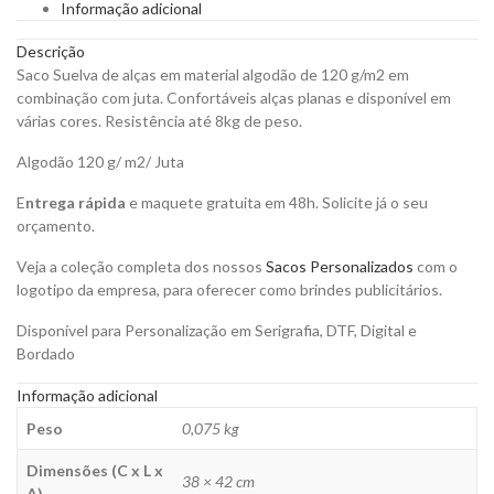
Informação adicional
e
Junta
Descrição
para
Saco Suelva de alças em material algodão de 120 g/m2 em
Personalizar
combinação com juta. Confortáveis alças planas e disponível em
quantity
várias cores. Resistência até 8kg de peso.
Algodão 120 g/ m2/ Juta
E
ntrega rápida
e maquete gratuita em 48h. Solicite já o seu
orçamento.
Veja a coleção completa dos nossos
Sacos Personalizados
com o
logotipo da empresa, para oferecer como brindes publicitários.
Disponível para Personalização em Serigrafia, DTF, Digital e
Bordado
Informação adicional
Peso
0,075 kg
Dimensões (C x L x
38 × 42 cm
A)