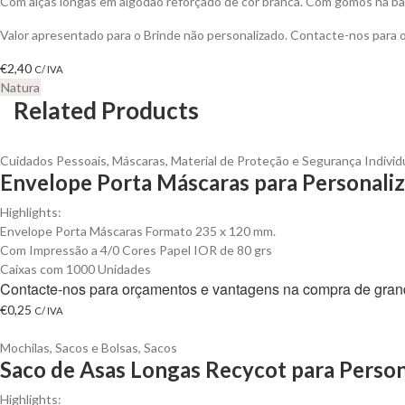
Com alças longas em algodão reforçado de cor branca. Com gomos na bas
Valor apresentado para o Brinde não personalizado. Contacte-nos para
€
2,40
C/ IVA
Natura
Related Products
Cuidados Pessoais
,
Máscaras
,
Material de Proteção e Segurança Individ
Envelope Porta Máscaras para Personaliz
Highlights:
Envelope Porta Máscaras Formato 235 x 120 mm.
Com Impressão a 4/0 Cores Papel IOR de 80 grs
Caixas com 1000 Unidades
Contacte-nos para orçamentos e vantagens na compra de gran
€
0,25
C/ IVA
Mochilas, Sacos e Bolsas
,
Sacos
Saco de Asas Longas Recycot para Person
Highlights: