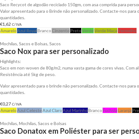
Saco Recycot de algodão reciclado 150gm, com asa comprida para person
Valor apresentado para o Brinde não personalizado. Contacte-nos para
quantidades.
€
1,62
C/ IVA
Amarelo
Azul Royal
Branco
Cinzento
Preto
Verde
Verde Maça
Vermelho
Mochilas, Sacos e Bolsas
,
Sacos
Saco Nox para ser personalizado
Highlights:
Saco em non-woven de 80g/m2, numa vasta gama de cores vivas. Com al
Resistência até 5kg de peso.
Valor apresentado para o brinde não personalizado. Contacte-nos para
quantidades.
€
0,27
C/ IVA
Amarelo
Azul Celeste
Azul Claro
Azul Marinho
Branco
Fuchsia
Laranja
Pre
Mochilas
,
Mochilas, Sacos e Bolsas
Saco Donatox em Poliéster para ser pers