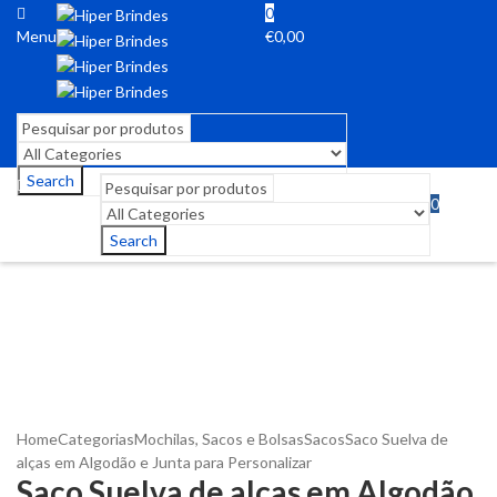
0
Menu
€
0,00
Search
0
Menu
€
0,00
Search
Home
Categorias
Mochilas, Sacos e Bolsas
Sacos
Saco Suelva de
alças em Algodão e Junta para Personalizar
Saco Suelva de alças em Algodão