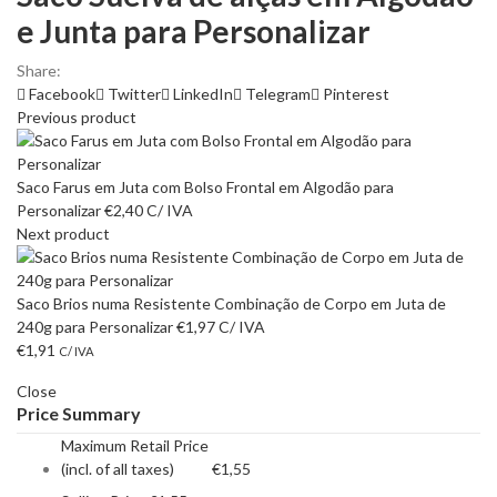
e Junta para Personalizar
Share:
Facebook
Twitter
LinkedIn
Telegram
Pinterest
Previous product
Saco Farus em Juta com Bolso Frontal em Algodão para
Personalizar
€
2,40
C/ IVA
Next product
Saco Brios numa Resistente Combinação de Corpo em Juta de
240g para Personalizar
€
1,97
C/ IVA
€
1,91
C/ IVA
Close
Price Summary
Maximum Retail Price
(incl. of all taxes)
€
1,55