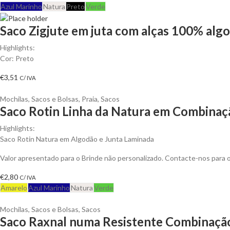
Azul Marinho
Natura
Preto
Verde
Saco Zigjute em juta com alças 100% algo
Highlights:
Cor: Preto
€
3,51
C/ IVA
Mochilas, Sacos e Bolsas
,
Praia
,
Sacos
Saco Rotin Linha da Natura em Combinaçã
Highlights:
Saco Rotin Natura em Algodão e Junta Laminada
Valor apresentado para o Brinde não personalizado. Contacte-nos para
€
2,80
C/ IVA
Amarelo
Azul Marinho
Natura
Verde
Mochilas, Sacos e Bolsas
,
Sacos
Saco Raxnal numa Resistente Combinação