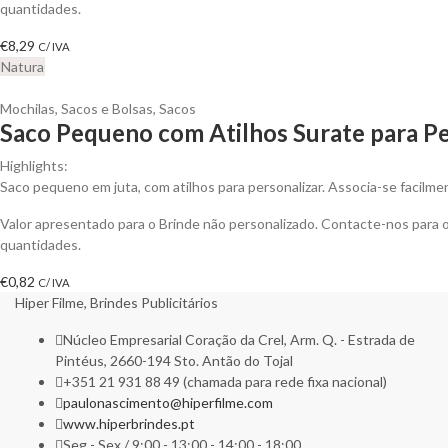
quantidades.
€
8,29
C/ IVA
Natura
Mochilas, Sacos e Bolsas
,
Sacos
Saco Pequeno com Atilhos Surate para Pe
Highlights:
Saco pequeno em juta, com atilhos para personalizar. Associa-se facilme
Valor apresentado para o Brinde não personalizado. Contacte-nos para
quantidades.
€
0,82
C/ IVA
Hiper Filme, Brindes Publicitários
Núcleo Empresarial Coração da Crel, Arm. Q. - Estrada de
Pintéus, 2660-194 Sto. Antão do Tojal
+351 21 931 88 49 (chamada para rede fixa nacional)
paulonascimento@hiperfilme.com
www.hiperbrindes.pt
Seg - Sex / 9:00 - 13:00 - 14:00 - 18:00