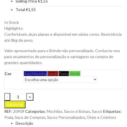
Selling Price
€
1,55
Total
€
1,55
In Stock
Highlights:
Confortáveis alças planas e disponível em várias cores. Resistência
até 8kg de peso.
Valor apresentado para o Brinde não personalizado. Contacte-nos
para orçamentos de personalização e vantagens na compra de
grandes quantidades.
Cor
Azul Marinho
Bordô
Preto
Verde
Saco
Suelva
Adicionar
de
REF:
20909
Categorias:
Mochilas, Sacos e Bolsas
,
Sacos
Etiquetas:
alças
Praia
,
Saco de Compras
,
Sacos Personalizados
,
Úteis e Criativos
em
Descrição
Algodão