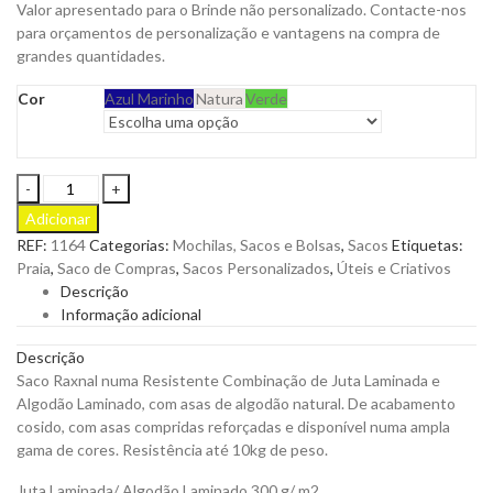
Valor apresentado para o Brinde não personalizado. Contacte-nos
para orçamentos de personalização e vantagens na compra de
grandes quantidades.
Cor
Azul Marinho
Natura
Verde
Saco
Raxnal
Adicionar
numa
REF:
1164
Categorias:
Mochilas, Sacos e Bolsas
,
Sacos
Etiquetas:
Resistente
Praia
,
Saco de Compras
,
Sacos Personalizados
,
Úteis e Criativos
Combinação
Descrição
de
Informação adicional
Juta
Laminada
Descrição
e
Saco Raxnal numa Resistente Combinação de Juta Laminada e
Algodão
Algodão Laminado, com asas de algodão natural. De acabamento
Laminado
cosido, com asas compridas reforçadas e disponível numa ampla
para
gama de cores. Resistência até 10kg de peso.
Personalizar
quantity
Juta Laminada/ Algodão Laminado 300 g/ m2