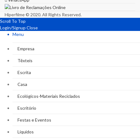
Hiperfilme © 2020. All Rights Reserved.
Scroll To Top
Login/Signup
Close
Menu
Empresa
Têxteis
Escrita
Casa
Ecológicos-Materiais Reciclados
Escritório
Festas e Eventos
Líquidos