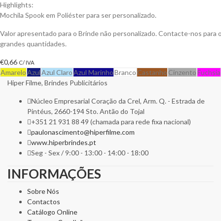
Highlights:
Mochila Spook em Poliéster para ser personalizado.
Valor apresentado para o Brinde não personalizado. Contacte-nos para
grandes quantidades.
€
0,66
C/ IVA
Amarelo
Azul
Azul Claro
Azul Marinho
Branco
Castanho
Cinzento
Fuchsia
Hiper Filme, Brindes Publicitários
Núcleo Empresarial Coração da Crel, Arm. Q. - Estrada de
Pintéus, 2660-194 Sto. Antão do Tojal
+351 21 931 88 49 (chamada para rede fixa nacional)
paulonascimento@hiperfilme.com
www.hiperbrindes.pt
Seg - Sex / 9:00 - 13:00 - 14:00 - 18:00
INFORMAÇÕES
Sobre Nós
Contactos
Catálogo Online