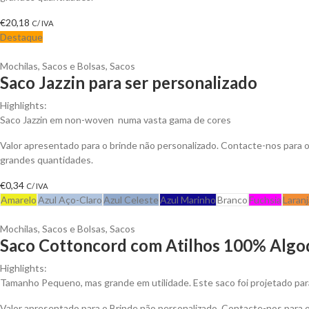
€
20,18
C/ IVA
Destaque
Mochilas, Sacos e Bolsas
,
Sacos
Saco Jazzin para ser personalizado
Highlights:
Saco Jazzin em non-woven numa vasta gama de cores
Valor apresentado para o brinde não personalizado. Contacte-nos para
grandes quantidades.
€
0,34
C/ IVA
Amarelo
Azul Aço-Claro
Azul Celeste
Azul Marinho
Branco
Fuchsia
Laranj
Mochilas, Sacos e Bolsas
,
Sacos
Saco Cottoncord com Atilhos 100% Algod
Highlights:
Tamanho Pequeno, mas grande em utilidade. Este saco foi projetado para
Valor apresentado para o Brinde não personalizado. Contacte-nos para