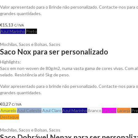
Valor apresentado para o Brinde não personalizado. Contacte-nos para
grandes quantidades.
€
15,13
C/ IVA
Azul Marinho
Preto
Mochilas, Sacos e Bolsas
,
Sacos
Saco Nox para ser personalizado
Highlights:
Saco em non-woven de 80g/m2, numa vasta gama de cores vivas. Com al
selado. Resistência até 5kg de peso.
Valor apresentado para o brinde não personalizado. Contacte-nos para
grandes quantidades.
€
0,27
C/ IVA
Amarelo
Azul Celeste
Azul Claro
Azul Marinho
Branco
Fuchsia
Laranja
Pre
Destaque
Mochilas, Sacos e Bolsas
,
Sacos
Saco Dobrável Nepax para ser personali