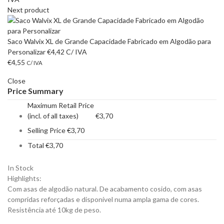
Next product
Saco Walvix XL de Grande Capacidade Fabricado em Algodão para
Personalizar
€
4,42
C/ IVA
€
4,55
C/ IVA
Close
Price Summary
Maximum Retail Price
(incl. of all taxes)
€
3,70
Selling Price
€
3,70
Total
€
3,70
In Stock
Highlights:
Com asas de algodão natural. De acabamento cosido, com asas
compridas reforçadas e disponível numa ampla gama de cores.
Resistência até 10kg de peso.