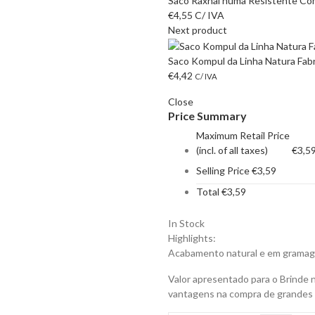
Saco Raxnal numa Resistente Com
€
4,55
C/ IVA
Next product
Saco Kompul da Linha Natura Fabr
€
4,42
C/ IVA
Close
Price Summary
Maximum Retail Price
(incl. of all taxes)
€
3,5
Selling Price
€
3,59
Total
€
3,59
In Stock
Highlights:
Acabamento natural e em gramag
Valor apresentado para o Brinde 
vantagens na compra de grandes