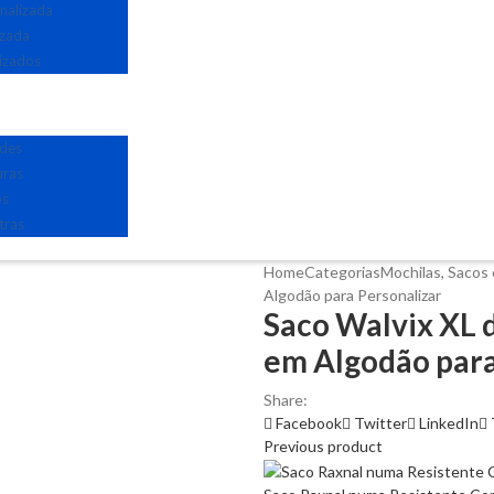
nalizada
izada
izados
edes
uras
os
tras
Home
Categorias
Mochilas, Sacos 
Algodão para Personalizar
Saco Walvix XL 
em Algodão para
Share:
Facebook
Twitter
LinkedIn
Previous product