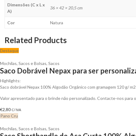
Dimensões (C x L x
36 × 42 × 20,5 cm
A)
Cor
Natura
Related Products
Destaque
Mochilas, Sacos e Bolsas
,
Sacos
Saco Dobrável Nepax para ser personali
Highlights:
Saco dobrável Nepax 100% Algodão Orgânico com gramagem 120 g/ m2
Valor apresentado para o brinde não personalizado. Contacte-nos para
€
2,80
C/ IVA
Pano Cru
Mochilas, Sacos e Bolsas
,
Sacos
Saco Shorthandle de Asa Curta 100% Alg