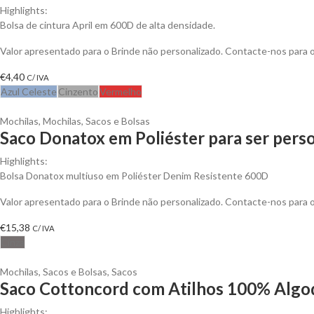
Highlights:
Bolsa de cintura April em 600D de alta densidade.
Valor apresentado para o Brinde não personalizado. Contacte-nos para
€
4,40
C/ IVA
Azul Celeste
Cinzento
Vermelho
Mochilas
,
Mochilas, Sacos e Bolsas
Saco Donatox em Poliéster para ser pers
Highlights:
Bolsa Donatox multiuso em Poliéster Denim Resistente 600D
Valor apresentado para o Brinde não personalizado. Contacte-nos para
€
15,38
C/ IVA
Cinza
Mochilas, Sacos e Bolsas
,
Sacos
Saco Cottoncord com Atilhos 100% Algod
Highlights: