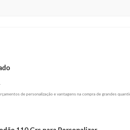
zado
.
 orçamentos de personalização e vantagens na compra de grandes quanti
odão 110 Grs para Personalizar