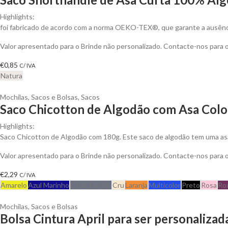
Highlights:
foi fabricado de acordo com a norma OEKO-TEX®, que garante a ausênci
Valor apresentado para o Brinde não personalizado. Contacte-nos para
€
0,85
C/ IVA
Natura
Mochilas, Sacos e Bolsas
,
Sacos
Saco Chicotton de Algodão com Asa Color
Highlights:
Saco Chicotton de Algodão com 180g. Este saco de algodão tem uma asa 
Valor apresentado para o Brinde não personalizado. Contacte-nos para
€
2,29
C/ IVA
Amarelo
Azul Marinho
Cinza Carvão
Cru
Laranja
Multicolor
Preto
Rosa
Ro
Mochilas, Sacos e Bolsas
Bolsa Cintura April para ser personalizad