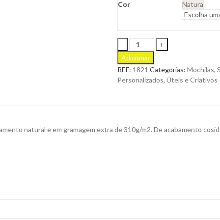
Cor
Natura
Saco
Walvix
Adicionar
XL
REF:
1821
Categorias:
Mochilas, 
de
Personalizados
,
Úteis e Criativos
Grande
Capacidade
Fabricado
em
Algodão
mento natural e em gramagem extra de 310g/m2. De acabamento cosido e 
para
Personalizar
quantity