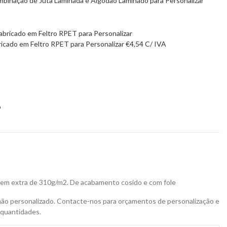
binação de Juta Laminada e Algodão Laminado para Personalizar
icado em Feltro RPET para Personalizar
€
4,54
C/ IVA
9
em extra de 310g/m2. De acabamento cosido e com fole
não personalizado. Contacte-nos para orçamentos de personalização e
 quantidades.