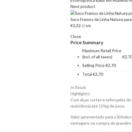
Esferográfica Balur em Alumínio R
Next product
Saco Framos da Linha Natura para
€
3,32
C/ IVA
Close
Price Summary
Maximum Retail Price
(incl. of all taxes)
€
2,7
Selling Price
€
2,70
Total
€
2,70
In Stock
Highlights:
Com alças curtas e reforçadas de
resistência até 10 kg de peso.
Valor apresentado para o Brinde 
vantagens na compra de grandes