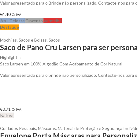
Valor apresentado para o Brinde não personalizado. Contacte-nos para
€
4,40
C/ IVA
Azul Celeste
Cinzento
Vermelho
Destaque
Mochilas, Sacos e Bolsas
,
Sacos
Saco de Pano Cru Larsen para ser persona
Highlights:
Saco Larsen em 100% Algodão Com Acabamento de Cor Natural
Valor apresentado para o brinde não personalizado. Contacte-nos para
€
0,71
C/ IVA
Natura
Cuidados Pessoais
,
Máscaras
,
Material de Proteção e Segurança Individ
Envelope Porta Máscaras para Personaliz