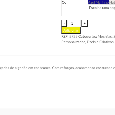
Cor
Azul Marinho
Nat
Saco
Cekon
Adicionar
em
REF:
5725
Categorias:
Mochilas, 
Junta
Personalizados
,
Úteis e Criativos
com
Bolso
Dianteiro
de
Algodão
çadas de algodão em cor branca. Com reforços, acabamento costurado e 
para
Personalizar
quantity