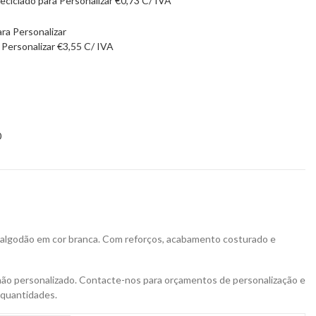
eciclado para Personalizar
€
0,73
C/ IVA
 Personalizar
€
3,55
C/ IVA
0
 algodão em cor branca. Com reforços, acabamento costurado e
não personalizado. Contacte-nos para orçamentos de personalização e
 quantidades.