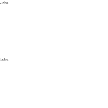
idades
dades.