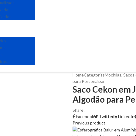
nalizada
izada
izados
edes
uras
os
tras
Home
Categorias
Mochilas, Sacos 
para Personalizar
Saco Cekon em J
Algodão para Pe
Share:
Facebook
Twitter
LinkedIn
Previous product