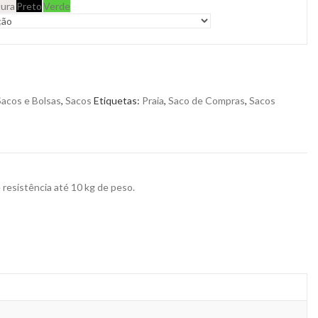
ura
Preto
Verde
Sacos e Bolsas
,
Sacos
Etiquetas:
Praia
,
Saco de Compras
,
Sacos
resistência até 10 kg de peso.