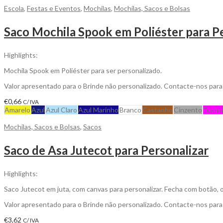
Escola
,
Festas e Eventos
,
Mochilas
,
Mochilas, Sacos e Bolsas
Saco Mochila Spook em Poliéster para P
Highlights:
Mochila Spook em Poliéster para ser personalizado.
Valor apresentado para o Brinde não personalizado. Contacte-nos par
€
0,66
C/ IVA
Amarelo
Azul
Azul Claro
Azul Marinho
Branco
Castanho
Cinzento
Fuchs
Mochilas, Sacos e Bolsas
,
Sacos
Saco de Asa Jutecot para Personalizar
Highlights:
Saco Jutecot em juta, com canvas para personalizar. Fecha com botão, o 
Valor apresentado para o Brinde não personalizado. Contacte-nos par
€
3,62
C/ IVA