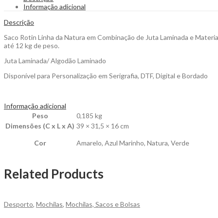
em
Informação adicional
Combinação
de
Descrição
Juta
Laminada
Saco Rotin Linha da Natura em Combinação de Juta Laminada e Materia
para
até 12 kg de peso.
Personalizar
Juta Laminada/ Algodão Laminado
quantity
Disponível para Personalização em Serigrafia, DTF, Digital e Bordado
Informação adicional
Peso
0,185 kg
Dimensões (C x L x A)
39 × 31,5 × 16 cm
Cor
Amarelo, Azul Marinho, Natura, Verde
Related Products
Desporto
,
Mochilas
,
Mochilas, Sacos e Bolsas