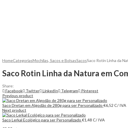
Home
Categorias
Mochilas, Sacos e Bolsas
Sacos
Saco Rotin Linha da Na
Saco Rotin Linha da Natura em Co
Share:
Facebook
Twitter
LinkedIn
Telegram
Pinterest
Previous product
Saco Dretan em Algodão de 280g para ser Personalizado
€
6,52
C/ IVA
Next product
Saco Lerkal Ecológico para ser Personalizado
€
1,48
C/ IVA