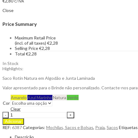
€
2,80
C/ IVA
Close
Price Summary
Maximum Retail Price
(incl. of all taxes)
€
2,28
Selling Price
€
2,28
Total
€
2,28
In Stock
Highlights:
Saco Rotin Natura em Algodão e Junta Laminada
Valor apresentado para o Brinde não personalizado. Contacte-nos par
Amarelo
Azul Marinho
Natura
Verde
Cor
Clear
Saco
Rotin
Adicionar
Linha
REF:
6387
Categorias:
Mochilas, Sacos e Bolsas
,
Praia
,
Sacos
Etiquetas
da
Natura
Descrição