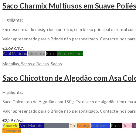
Saco Charmix Multiusos em Suave Poliés
Highlights:
Em descontraído design bicolor retro, com bolso principal e frontal co
Valor apresentado para o Brinde não personalizado. Contacte-nos par
€
3,69
C/ IVA
Azul Marinho
Cinzento
Preto
Verde Escuro
Mochilas, Sacos e Bolsas
,
Sacos
Saco Chicotton de Algodão com Asa Colo
Highlights:
Saco Chicotton de Algodão com 180g. Este saco de algodão tem uma asa
Valor apresentado para o Brinde não personalizado. Contacte-nos par
€
2,29
C/ IVA
Amarelo
Azul Marinho
Cinza Carvão
Cru
Laranja
Multicolor
Preto
Rosa
R
Destaque