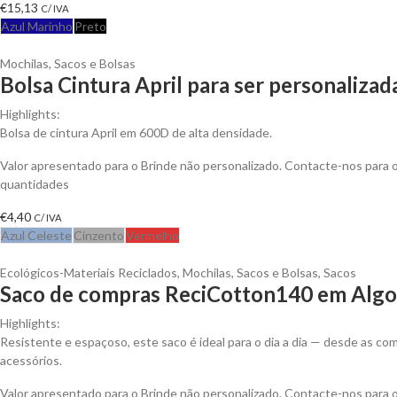
€
15,13
C/ IVA
Azul Marinho
Preto
Mochilas, Sacos e Bolsas
Bolsa Cintura April para ser personalizad
Highlights:
Bolsa de cintura April em 600D de alta densidade.
Valor apresentado para o Brinde não personalizado. Contacte-nos para
quantidades
€
4,40
C/ IVA
Azul Celeste
Cinzento
Vermelho
Ecológicos-Materiais Reciclados
,
Mochilas, Sacos e Bolsas
,
Sacos
Saco de compras ReciCotton140 em Algod
Highlights:
Resistente e espaçoso, este saco é ideal para o dia a dia — desde as 
acessórios.
Valor apresentado para o Brinde não personalizado. Contacte-nos para