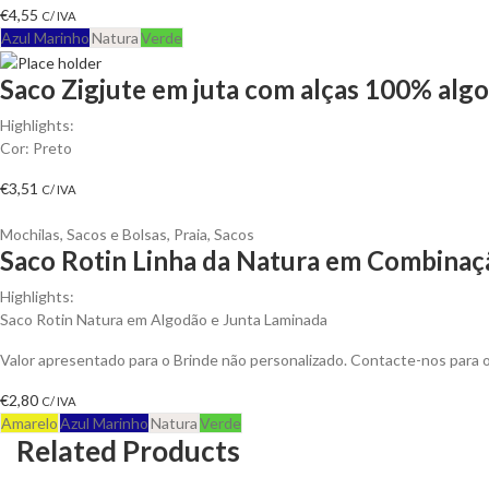
€
4,55
C/ IVA
Azul Marinho
Natura
Verde
Saco Zigjute em juta com alças 100% algo
Highlights:
Cor: Preto
€
3,51
C/ IVA
Mochilas, Sacos e Bolsas
,
Praia
,
Sacos
Saco Rotin Linha da Natura em Combinaçã
Highlights:
Saco Rotin Natura em Algodão e Junta Laminada
Valor apresentado para o Brinde não personalizado. Contacte-nos para
€
2,80
C/ IVA
Amarelo
Azul Marinho
Natura
Verde
Related Products