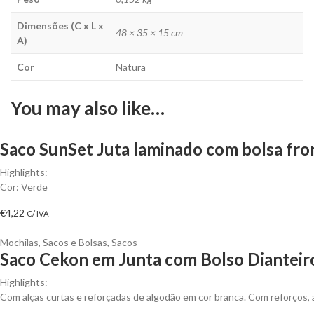
Dimensões (C x L x
48 × 35 × 15 cm
A)
Cor
Natura
You may also like…
Saco SunSet Juta laminado com bolsa fro
Highlights:
Cor: Verde
€
4,22
C/ IVA
Mochilas, Sacos e Bolsas
,
Sacos
Saco Cekon em Junta com Bolso Dianteiro
Highlights:
Com alças curtas e reforçadas de algodão em cor branca. Com reforços,