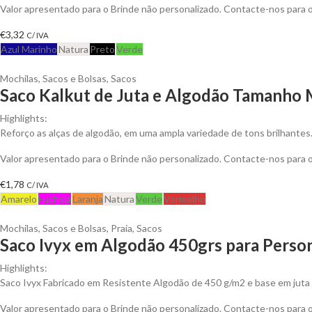
Valor apresentado para o Brinde não personalizado. Contacte-nos para
€
3,32
C/ IVA
Azul Marinho
Natura
Preto
Verde
Mochilas, Sacos e Bolsas
,
Sacos
Saco Kalkut de Juta e Algodão Tamanho 
Highlights:
Reforço as alças de algodão, em uma ampla variedade de tons brilhantes.
Valor apresentado para o Brinde não personalizado. Contacte-nos para
€
1,78
C/ IVA
Amarelo
Fuchsia
Laranja
Natura
Verde
Vermelho
Mochilas, Sacos e Bolsas
,
Praia
,
Sacos
Saco Ivyx em Algodão 450grs para Person
Highlights:
Saco Ivyx Fabricado em Resistente Algodão de 450 g/m2 e base em juta
Valor apresentado para o Brinde não personalizado. Contacte-nos para