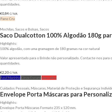
quantidades.
€
0,84
C/ IVA
Pano Cru
Mochilas, Sacos e Bolsas
,
Sacos
Saco Dualcotton 100% Algodão 180g para
Highlights:
100% algodão, com uma gramagem de 180 gramas na cor natural
Valor apresentado para o Brinde não personalizado. Contacte-nos para
quantidades.
€
2,20
C/ IVA
Azul Marinho
Cinza Escuro
Vermelho
Cuidados Pessoais
,
Máscaras
,
Material de Proteção e Segurança Individ
Envelope Porta Máscaras para Personaliz
Highlights:
Envelope Porta Máscaras Formato 235 x 120 mm.