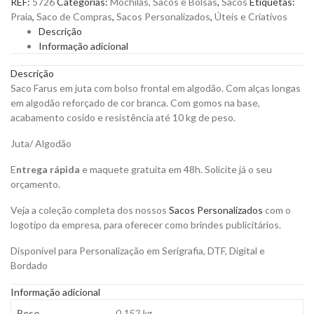
REF:
5726
Categorias:
Mochilas, Sacos e Bolsas
,
Sacos
Etiquetas:
Juta
Praia
,
Saco de Compras
,
Sacos Personalizados
,
Úteis e Criativos
com
Descrição
Bolso
Informação adicional
Frontal
em
Descrição
Algodão
Saco Farus em juta com bolso frontal em algodão. Com alças longas
para
em algodão reforçado de cor branca. Com gomos na base,
Personalizar
acabamento cosido e resistência até 10 kg de peso.
quantity
Juta/ Algodão
E
ntrega rápida
e maquete gratuita em 48h. Solicite já o seu
orçamento.
Veja a coleção completa dos nossos
Sacos Personalizados
com o
logotipo da empresa, para oferecer como brindes publicitários.
Disponível para Personalização em Serigrafia, DTF, Digital e
Bordado
Informação adicional
Peso
0,152 kg