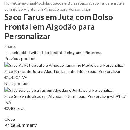
Home
Categorias
Mochilas, Sacos e Bolsas
Sacos
Saco Farus em Juta
com Bolso Frontal em Algodão para Personalizar
Saco Farus em Juta com Bolso
Frontal em Algodão para
Personalizar
Share:
Facebook
Twitter
LinkedIn
Telegram
Pinterest
Previous product
Saco Kalkut de Juta e Algodão Tamanho Médio para Personalizar
€
1,78
C/ IVA
Next product
Saco Suelva de alças em Algodão e Junta para Personalizar
€
1,91
C/
IVA
€
2,40
C/ IVA
Close
Price Summary