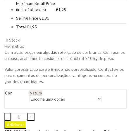
Maximum Retail Price
(incl. of all taxes)
€
1,95
Selling Price
€
1,95
Total
€
1,95
In Stock
Highlights:
Com alças longas em algodão reforçado de cor branca. Com gomos
na base, acabamento cosido e resistência até 10 kg de peso.
Valor apresentado para o Brinde não personalizado. Contacte-nos
para orçamentos de personalização e vantagens na compra de
grandes quantidades.
Cor
Natura
Saco
Farus
Adicionar
em