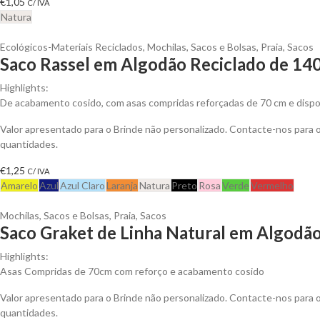
€
1,05
C/ IVA
Natura
Ecológicos-Materiais Reciclados
,
Mochilas, Sacos e Bolsas
,
Praia
,
Sacos
Saco Rassel em Algodão Reciclado de 140
Highlights:
De acabamento cosido, com asas compridas reforçadas de 70 cm e dispo
Valor apresentado para o Brinde não personalizado. Contacte-nos para
quantidades.
€
1,25
C/ IVA
Amarelo
Azul
Azul Claro
Laranja
Natura
Preto
Rosa
Verde
Vermelho
Mochilas, Sacos e Bolsas
,
Praia
,
Sacos
Saco Graket de Linha Natural em Algodão
Highlights:
Asas Compridas de 70cm com reforço e acabamento cosido
Valor apresentado para o Brinde não personalizado. Contacte-nos para
quantidades.