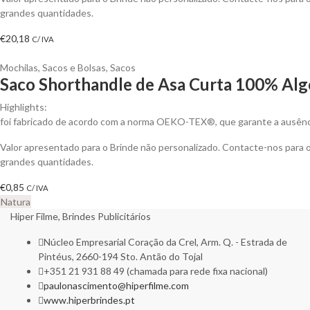
grandes quantidades.
€
20,18
C/ IVA
Mochilas, Sacos e Bolsas
,
Sacos
Saco Shorthandle de Asa Curta 100% Alg
Highlights:
foi fabricado de acordo com a norma OEKO-TEX®, que garante a ausênci
Valor apresentado para o Brinde não personalizado. Contacte-nos para
grandes quantidades.
€
0,85
C/ IVA
Natura
Hiper Filme, Brindes Publicitários
Núcleo Empresarial Coração da Crel, Arm. Q. - Estrada de
Pintéus, 2660-194 Sto. Antão do Tojal
+351 21 931 88 49 (chamada para rede fixa nacional)
paulonascimento@hiperfilme.com
www.hiperbrindes.pt