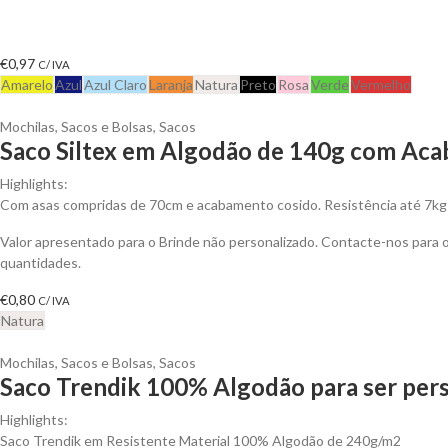
€
0,97
C/ IVA
Amarelo
Azul
Azul Claro
Laranja
Natura
Preto
Rosa
Verde
Vermelho
Mochilas, Sacos e Bolsas
,
Sacos
Saco Siltex em Algodão de 140g com Aca
Highlights:
Com asas compridas de 70cm e acabamento cosido. Resistência até 7kg
Valor apresentado para o Brinde não personalizado. Contacte-nos para
quantidades.
€
0,80
C/ IVA
Natura
Mochilas, Sacos e Bolsas
,
Sacos
Saco Trendik 100% Algodão para ser per
Highlights:
Saco Trendik em Resistente Material 100% Algodão de 240g/m2