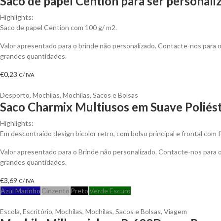
Saco de papel Cention para ser personali
Highlights:
Saco de papel Cention com 100 g/ m2.
Valor apresentado para o brinde não personalizado. Contacte-nos para
grandes quantidades.
€
0,23
C/ IVA
Desporto
,
Mochilas
,
Mochilas, Sacos e Bolsas
Saco Charmix Multiusos em Suave Poliés
Highlights:
Em descontraído design bicolor retro, com bolso principal e frontal com
Valor apresentado para o Brinde não personalizado. Contacte-nos para
grandes quantidades.
€
3,69
C/ IVA
Azul Marinho
Cinzento
Preto
Verde Escuro
Escola
,
Escritório
,
Mochilas
,
Mochilas, Sacos e Bolsas
,
Viagem