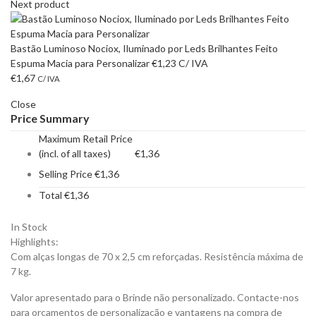
Next product
Bastão Luminoso Nociox, Iluminado por Leds Brilhantes Feito
Espuma Macia para Personalizar
€
1,23
C/ IVA
€
1,67
C/ IVA
Close
Price Summary
Maximum Retail Price
(incl. of all taxes)
€
1,36
Selling Price
€
1,36
Total
€
1,36
In Stock
Highlights:
Com alças longas de 70 x 2,5 cm reforçadas. Resistência máxima de
7 kg.
Valor apresentado para o Brinde não personalizado. Contacte-nos
para orçamentos de personalização e vantagens na compra de