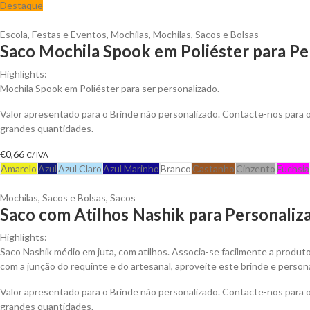
Destaque
Escola
,
Festas e Eventos
,
Mochilas
,
Mochilas, Sacos e Bolsas
Saco Mochila Spook em Poliéster para Pe
Highlights:
Mochila Spook em Poliéster para ser personalizado.
Valor apresentado para o Brinde não personalizado. Contacte-nos para
grandes quantidades.
€
0,66
C/ IVA
Amarelo
Azul
Azul Claro
Azul Marinho
Branco
Castanho
Cinzento
Fuchsia
Mochilas, Sacos e Bolsas
,
Sacos
Saco com Atilhos Nashik para Personaliz
Highlights:
Saco Nashik médio em juta, com atilhos. Associa-se facilmente a produt
com a junção do requinte e do artesanal, aproveite este brinde e persona
Valor apresentado para o Brinde não personalizado. Contacte-nos para
grandes quantidades.