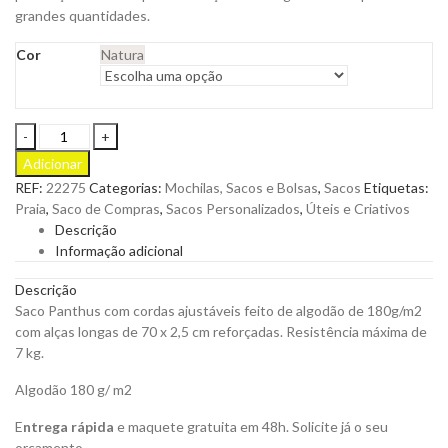
grandes quantidades.
Cor
Natura
Saco
Panthus
Adicionar
com
REF:
22275
Categorias:
Mochilas, Sacos e Bolsas
,
Sacos
Etiquetas:
Cordas
Praia
,
Saco de Compras
,
Sacos Personalizados
,
Úteis e Criativos
Ajustáveis
Descrição
em
Informação adicional
Algodão
de
Descrição
180g
Saco Panthus com cordas ajustáveis feito de algodão de 180g/m2
com
com alças longas de 70 x 2,5 cm reforçadas. Resistência máxima de
Alças
7 kg.
para
Personalizar
Algodão 180 g/ m2
quantity
E
ntrega rápida
e maquete gratuita em 48h. Solicite já o seu
orçamento.