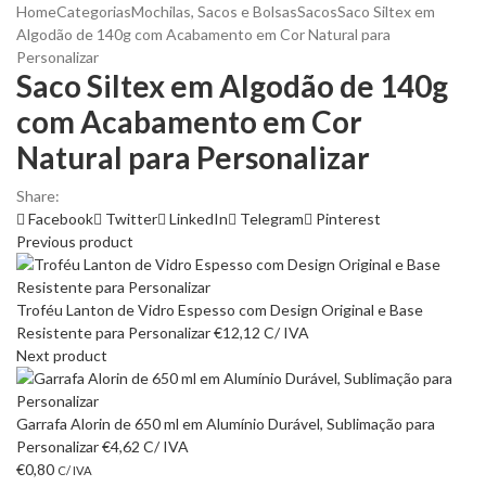
Home
Categorias
Mochilas, Sacos e Bolsas
Sacos
Saco Siltex em
Algodão de 140g com Acabamento em Cor Natural para
Personalizar
Saco Siltex em Algodão de 140g
com Acabamento em Cor
Natural para Personalizar
Share:
Facebook
Twitter
LinkedIn
Telegram
Pinterest
Previous product
Troféu Lanton de Vidro Espesso com Design Original e Base
Resistente para Personalizar
€
12,12
C/ IVA
Next product
Garrafa Alorin de 650 ml em Alumínio Durável, Sublimação para
Personalizar
€
4,62
C/ IVA
€
0,80
C/ IVA