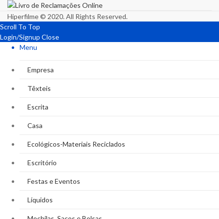
Hiperfilme © 2020. All Rights Reserved.
Scroll To Top
Login/Signup
Close
Menu
Empresa
Têxteis
Escrita
Casa
Ecológicos-Materiais Reciclados
Escritório
Festas e Eventos
Líquidos
Mochilas, Sacos e Bolsas