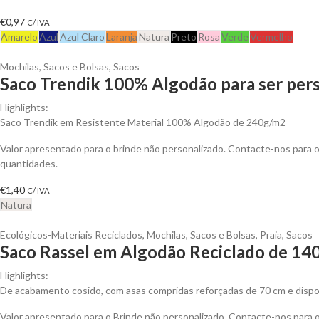
€
0,97
C/ IVA
Amarelo
Azul
Azul Claro
Laranja
Natura
Preto
Rosa
Verde
Vermelho
Mochilas, Sacos e Bolsas
,
Sacos
Saco Trendik 100% Algodão para ser per
Highlights:
Saco Trendik em Resistente Material 100% Algodão de 240g/m2
Valor apresentado para o brinde não personalizado. Contacte-nos para
quantidades.
€
1,40
C/ IVA
Natura
Ecológicos-Materiais Reciclados
,
Mochilas, Sacos e Bolsas
,
Praia
,
Sacos
Saco Rassel em Algodão Reciclado de 140
Highlights:
De acabamento cosido, com asas compridas reforçadas de 70 cm e dispo
Valor apresentado para o Brinde não personalizado. Contacte-nos para