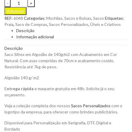
Saco
Siltex
Adicionar
em
REF:
6048
Categorias:
Mochilas, Sacos e Bolsas
,
Sacos
Etiquetas:
Algodão
Praia
,
Saco de Compras
,
Sacos Personalizados
,
Úteis e Criativos
de
Descrição
140g
Informação adicional
com
Acabamento
Descrição
em
Saco Siltex em Algodão de 140g/m2 com Acabamento em Cor
Cor
Natural. Com asas compridas de 70cm e acabamento cosido.
Natural
Resistência até 7kg de peso.
para
Personalizar
Algodão 140 g/ m2
quantity
E
ntrega rápida
e maquete gratuita em 48h. Solicite já o seu
orçamento.
Veja a coleção completa dos nossos
Sacos Personalizados
com o
logotipo da empresa, para oferecer como brindes publicitários.
Disponível para Personalização em Serigrafia, DTF, Digital e
Bordado