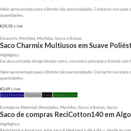
Valor apresentado para o Brinde não personalizado. Contacte-nos para
quantidades.
€
20,18
C/ IVA
Desporto
,
Mochilas
,
Mochilas, Sacos e Bolsas
Saco Charmix Multiusos em Suave Poliés
Highlights:
Em descontraído design bicolor retro, com bolso principal e frontal com
Valor apresentado para o Brinde não personalizado. Contacte-nos para
quantidades.
€
3,69
C/ IVA
Azul Marinho
Cinzento
Preto
Verde Escuro
Ecológicos-Materiais Reciclados
,
Mochilas, Sacos e Bolsas
,
Sacos
Saco de compras ReciCotton140 em Algod
Highlights:
Resistente e espaçoso, este saco é ideal para o dia a dia — desde as 