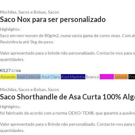
Mochilas, Sacos e Bolsas
,
Sacos
Saco Nox para ser personalizado
Highlights:
Saco em non-woven de 80g/m2, numa vasta gama de cores vivas. Com al
Resistência até 5kg de peso.
Valor apresentado para o brinde não personalizado. Contacte-nos para
quantidades.
€
0,27
C/ IVA
Amarelo
Azul Celeste
Azul Claro
Azul Marinho
Branco
Fuchsia
Laranja
Pre
Mochilas, Sacos e Bolsas
,
Sacos
Saco Shorthandle de Asa Curta 100% Alg
Highlights:
foi fabricado de acordo com a norma OEKO-TEX®, que garante a ausênci
Valor apresentado para o Brinde não personalizado. Contacte-nos para
quantidades.