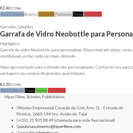
€
2,40
C/ IVA
Azul Celeste
Branco
Dourado
Prateado
Preto
Vermelho
Garrafas
,
Líquidos
Garrafa de Vidro Neobottle para Persona
Highlights:
Garrafa de vidro Neobottle para personalizar. Disponível em várias cores.
reutilizáveis estão cada vez mais démodé.
Valor apresentado para o Brinde não personalizado. Contacte-nos para 
vantagens na compra de grandes quantidades.
€
2,30
C/ IVA
Azul Celeste
Preto
Verde
Vermelho
Hiper Filme, Brindes Publicitários
Núcleo Empresarial Coração da Crel, Arm. Q. - Estrada de
Pintéus, 2660-194 Sto. Antão do Tojal
+351 21 931 88 49 (chamada para rede fixa nacional)
paulonascimento@hiperfilme.com
www.hiperbrindes.pt