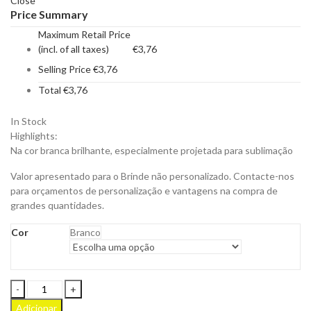
Close
Price Summary
Maximum Retail Price
(incl. of all taxes)
€
3,76
Selling Price
€
3,76
Total
€
3,76
In Stock
Highlights:
Na cor branca brilhante, especialmente projetada para sublimação
Valor apresentado para o Brinde não personalizado. Contacte-nos
para orçamentos de personalização e vantagens na compra de
grandes quantidades.
Cor
Branco
Garrafa
Alorin
Adicionar