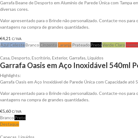
Garrafa Beane de Desporto em Alumínio de Parede Única com Tampa em
diversas cores.
Valor apresentado para o Brinde não personalizado. Contacte-nos para 
vantagens na compra de grandes quantidades.
€
4,21
C/ IVA
Azul Celeste
Branco
Cinzento
Laranja
Prateado
Preto
Verde Claro
Verme
Casa
,
Desporto
,
Escritório
,
Exterior
,
Garrafas
,
Líquidos
Garrafa Oasis em Aço Inoxidável 540ml P
Highlights:
Garrafa Oasis em Aço Inoxidável de Parede Única com Capacidade até 
Valor apresentado para o Brinde não personalizado. Contacte-nos para 
vantagens na compra de grandes quantidades.
€
5,60
C/ IVA
Branco
Preto
Destaque
Canecas
,
Líquidos