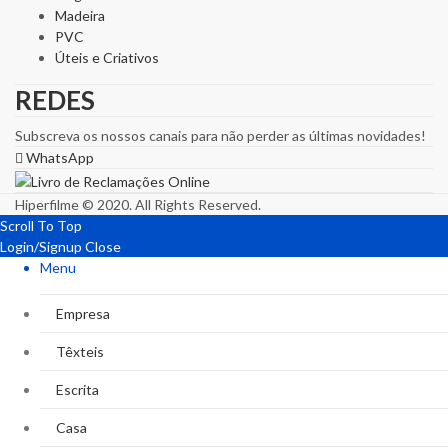
Madeira
PVC
Úteis e Criativos
REDES
Subscreva os nossos canais para não perder as últimas novidades!
WhatsApp
Hiperfilme © 2020. All Rights Reserved.
Scroll To Top
Login/Signup
Close
Menu
Empresa
Têxteis
Escrita
Casa