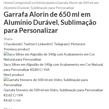
Home
Categorias
Escritório
Líquidos
Garrafa Alorin de 650 ml em
Alumínio Durável, Sublimação para Personalizar
Garrafa Alorin de 650 ml em
Alumínio Durável, Sublimação
para Personalizar
Share:
Facebook
Twitter
LinkedIn
Telegram
Pinterest
Previous product
Saco Siltex em Algodão de 140g com Acabamento em Cor Natural
para Personalizar
€
0,80
C/ IVA
Next product
Garrafa Stevens de 500 ml em Vidro, Sublimação para Personalizar
€
3,62
C/ IVA
€
4,62
C/ IVA