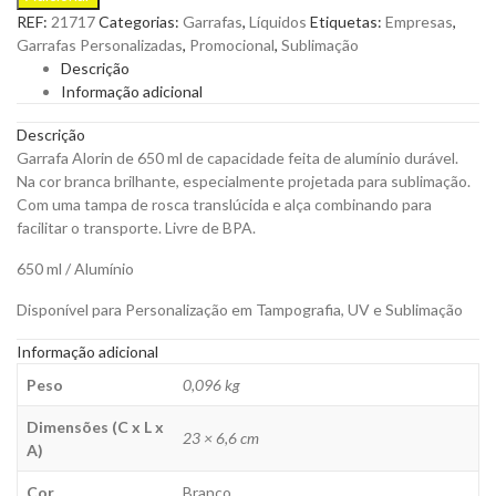
de
REF:
21717
Categorias:
Garrafas
,
Líquidos
Etiquetas:
Empresas
,
650
Garrafas Personalizadas
,
Promocional
,
Sublimação
ml
Descrição
em
Informação adicional
Alumínio
Durável,
Descrição
Sublimação
Garrafa Alorin de 650 ml de capacidade feita de alumínio durável.
para
Na cor branca brilhante, especialmente projetada para sublimação.
Personalizar
Com uma tampa de rosca translúcida e alça combinando para
quantity
facilitar o transporte. Livre de BPA.
650 ml / Alumínio
Disponível para Personalização em Tampografia, UV e Sublimação
Informação adicional
Peso
0,096 kg
Dimensões (C x L x
23 × 6,6 cm
A)
Cor
Branco