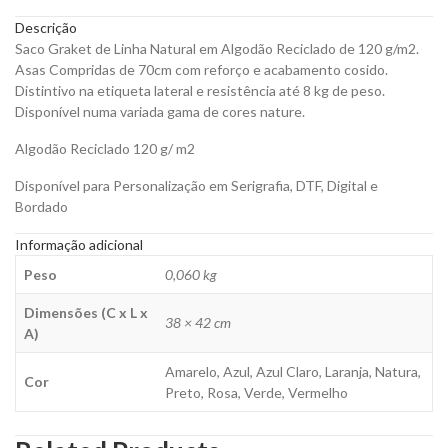
de
Descrição
120
Saco Graket de Linha Natural em Algodão Reciclado de 120 g/m2.
g/m2
Asas Compridas de 70cm com reforço e acabamento cosido.
para
Distintivo na etiqueta lateral e resistência até 8 kg de peso.
Personalizar
Disponível numa variada gama de cores nature.
quantity
Algodão Reciclado 120 g/ m2
Disponível para Personalização em Serigrafia, DTF, Digital e
Bordado
Informação adicional
Peso
0,060 kg
Dimensões (C x L x
38 × 42 cm
A)
Amarelo, Azul, Azul Claro, Laranja, Natura,
Cor
Preto, Rosa, Verde, Vermelho