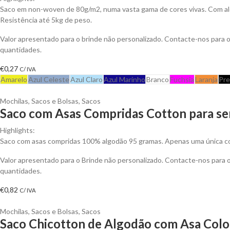
Saco em non-woven de 80g/m2, numa vasta gama de cores vivas. Com al
Resistência até 5kg de peso.
Valor apresentado para o brinde não personalizado. Contacte-nos para
quantidades.
€
0,27
C/ IVA
Amarelo
Azul Celeste
Azul Claro
Azul Marinho
Branco
Fuchsia
Laranja
Pre
Mochilas, Sacos e Bolsas
,
Sacos
Saco com Asas Compridas Cotton para se
Highlights:
Saco com asas compridas 100% algodão 95 gramas. Apenas uma única cor
Valor apresentado para o Brinde não personalizado. Contacte-nos para
quantidades.
€
0,82
C/ IVA
Mochilas, Sacos e Bolsas
,
Sacos
Saco Chicotton de Algodão com Asa Color