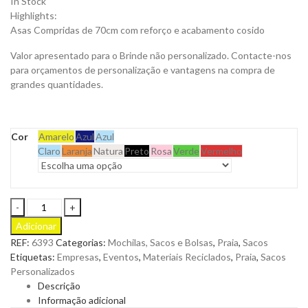
In Stock
Highlights:
Asas Compridas de 70cm com reforço e acabamento cosido
Valor apresentado para o Brinde não personalizado. Contacte-nos
para orçamentos de personalização e vantagens na compra de
grandes quantidades.
Cor
Amarelo
Azul
Azul
Claro
Laranja
Natura
Preto
Rosa
Verde
Vermelho
Saco
Graket
Adicionar
de
REF:
6393
Categorias:
Mochilas, Sacos e Bolsas
,
Praia
,
Sacos
Linha
Etiquetas:
Empresas
,
Eventos
,
Materiais Reciclados
,
Praia
,
Sacos
Natural
Personalizados
em
Descrição
Algodão
Informação adicional
Reciclado