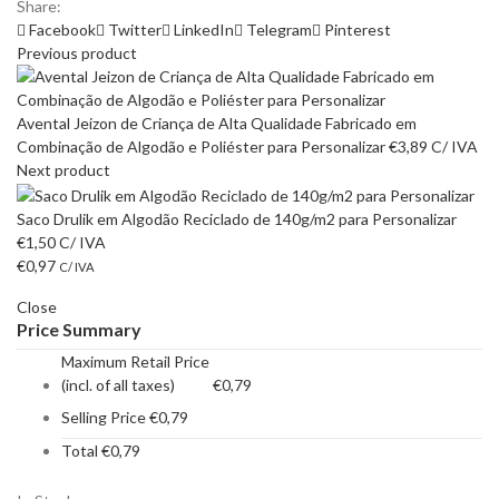
Share:
Facebook
Twitter
LinkedIn
Telegram
Pinterest
Previous product
Avental Jeizon de Criança de Alta Qualidade Fabricado em
Combinação de Algodão e Poliéster para Personalizar
€
3,89
C/ IVA
Next product
Saco Drulik em Algodão Reciclado de 140g/m2 para Personalizar
€
1,50
C/ IVA
€
0,97
C/ IVA
Close
Price Summary
Maximum Retail Price
(incl. of all taxes)
€
0,79
Selling Price
€
0,79
Total
€
0,79