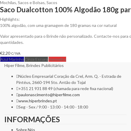
Mochilas, Sacos e Bolsas
,
Sacos
Saco Dualcotton 100% Algodão 180g para
Highlights:
100% algodão, com uma gramagem de 180 gramas na cor natural
Valor apresentado para o Brinde não personalizado. Contacte-nos para
quantidades.
€
2,20
C/ IVA
Azul Marinho
Cinza Escuro
Vermelho
Hiper Filme, Brindes Publicitários
Núcleo Empresarial Coração da Crel, Arm. Q. - Estrada de
Pintéus, 2660-194 Sto. Antão do Tojal
+351 21 931 88 49 (chamada para rede fixa nacional)
paulonascimento@hiperfilme.com
www.hiperbrindes.pt
Seg - Sex / 9:00 - 13:00 - 14:00 - 18:00
INFORMAÇÕES
Sobre Nós