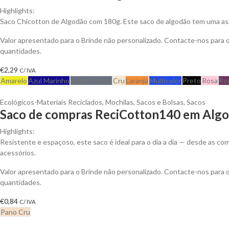
Highlights:
Saco Chicotton de Algodão com 180g. Este saco de algodão tem uma asa 
Valor apresentado para o Brinde não personalizado. Contacte-nos para
quantidades.
€
2,29
C/ IVA
Amarelo
Azul Marinho
Cinza Carvão
Cru
Laranja
Multicolor
Preto
Rosa
Ro
Ecológicos-Materiais Reciclados
,
Mochilas, Sacos e Bolsas
,
Sacos
Saco de compras ReciCotton140 em Algod
Highlights:
Resistente e espaçoso, este saco é ideal para o dia a dia — desde as 
acessórios.
Valor apresentado para o Brinde não personalizado. Contacte-nos para
quantidades.
€
0,84
C/ IVA
Pano Cru