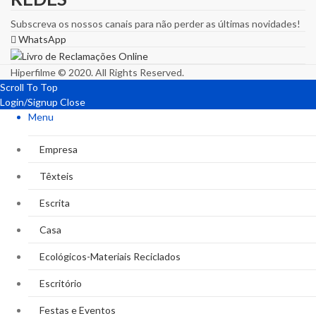
Subscreva os nossos canais para não perder as últimas novidades!
WhatsApp
Hiperfilme © 2020. All Rights Reserved.
Scroll To Top
Login/Signup
Close
Menu
Empresa
Têxteis
Escrita
Casa
Ecológicos-Materiais Reciclados
Escritório
Festas e Eventos