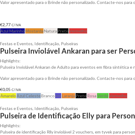
Valor apresentado para o Brinde não personalizado. Contacte-nos para
€
2,77
C/ IVA
Azul Marinho
Mostarda
Natura
Preto
Vermelho
Festas e Eventos
,
Identificação
,
Pulseiras
Pulseira Inviolável Ankaran para ser Pers
Highlights:
Pulseira Inviolável Ankaran de Adulto para eventos em fibra sintética e 
Valor apresentado para o Brinde não personalizado. Contacte-nos para
€
0,05
C/ IVA
Amarelo
Azul Celeste
Branco
Iris
Laranja
Preto
Rosa
Verde
Vermelho
Festas e Eventos
,
Identificação
,
Pulseiras
Pulseira de Identificação Elly para Person
Highlights:
Pulseira de identificação Rlly inviolável 2 vouchers, em tyvek para person