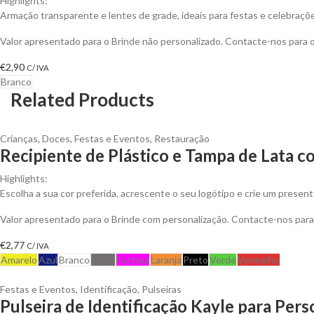
Highlights:
Armação transparente e lentes de grade, ideais para festas e celebraçõ
Valor apresentado para o Brinde não personalizado. Contacte-nos para
€
2,90
C/ IVA
Branco
Related Products
Crianças
,
Doces
,
Festas e Eventos
,
Restauração
Recipiente de Plástico e Tampa de Lata
Highlights:
Escolha a sua cor preferida, acrescente o seu logótipo e crie um presen
Valor apresentado para o Brinde com personalização. Contacte-nos pa
€
2,77
C/ IVA
Amarelo
Azul
Branco
Cinza
Fuchsia
Laranja
Preto
Verde
Vermelho
Festas e Eventos
,
Identificação
,
Pulseiras
Pulseira de Identificação Kayle para Pers