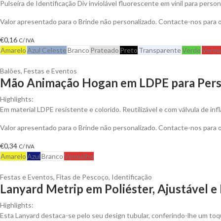
Pulseira de Identificação Div inviolável fluorescente em vinil para persona
Valor apresentado para o Brinde não personalizado. Contacte-nos para
€
0,16
C/ IVA
Amarelo
Azul Celeste
Branco
Prateado
Preto
Transparente
Verde
Verme
Balões
,
Festas e Eventos
Mão Animação Hogan em LDPE para Pers
Highlights:
Em material LDPE resistente e colorido. Reutilizável e com válvula de infl
Valor apresentado para o Brinde não personalizado. Contacte-nos para
€
0,34
C/ IVA
Amarelo
Azul
Branco
Vermelho
Festas e Eventos
,
Fitas de Pescoço
,
Identificação
Lanyard Metrip em Poliéster, Ajustável 
Highlights:
Esta Lanyard destaca-se pelo seu design tubular, conferindo-lhe um t