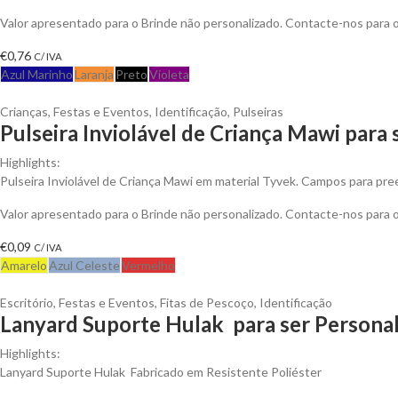
Valor apresentado para o Brinde não personalizado. Contacte-nos para
€
0,76
C/ IVA
Azul Marinho
Laranja
Preto
Violeta
Crianças
,
Festas e Eventos
,
Identificação
,
Pulseiras
Pulseira Inviolável de Criança Mawi para 
Highlights:
Pulseira Inviolável de Criança Mawi em material Tyvek. Campos para pr
Valor apresentado para o Brinde não personalizado. Contacte-nos para
€
0,09
C/ IVA
Amarelo
Azul Celeste
Vermelho
Escritório
,
Festas e Eventos
,
Fitas de Pescoço
,
Identificação
Lanyard Suporte Hulak para ser Persona
Highlights:
Lanyard Suporte Hulak Fabricado em Resistente Poliéster