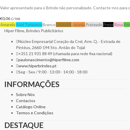
Valor apresentado para o Brinde não personalizado. Contacte-nos para
€
0,06
C/ IVA
Amarelo
Azul Turquesa
Branco
Dourado
Laranja
Prateado
Preto
Rosa
Ve
Hiper Filme, Brindes Publicitários
Núcleo Empresarial Coração da Crel, Arm. Q. - Estrada de
Pintéus, 2660-194 Sto. Antão do Tojal
+351 21 931 88 49 (chamada para rede fixa nacional)
paulonascimento@hiperfilme.com
www.hiperbrindes.pt
Seg - Sex / 9:00 - 13:00 - 14:00 - 18:00
INFORMAÇÕES
Sobre Nós
Contactos
Catálogo Online
Termos e Condições
DESTAQUE