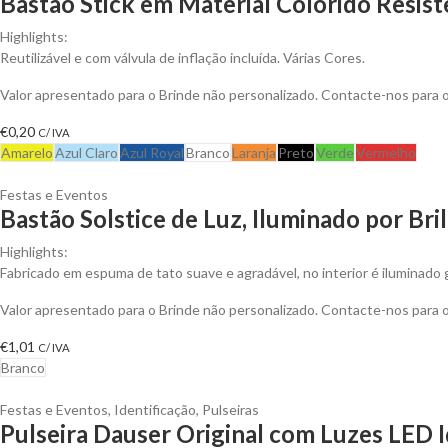
Bastão Stick em Material Colorido Resis
Highlights:
Reutilizável e com válvula de inflação incluída. Várias Cores.
Valor apresentado para o Brinde não personalizado. Contacte-nos para
€
0,20
C/ IVA
Amarelo
Azul Claro
Azul Royal
Branco
Laranja
Preto
Verde
Vermelho
Festas e Eventos
Bastão Solstice de Luz, Iluminado por Bri
Highlights:
Fabricado em espuma de tato suave e agradável, no interior é iluminado g
Valor apresentado para o Brinde não personalizado. Contacte-nos para
€
1,01
C/ IVA
Branco
Festas e Eventos
,
Identificação
,
Pulseiras
Pulseira Dauser Original com Luzes LED I