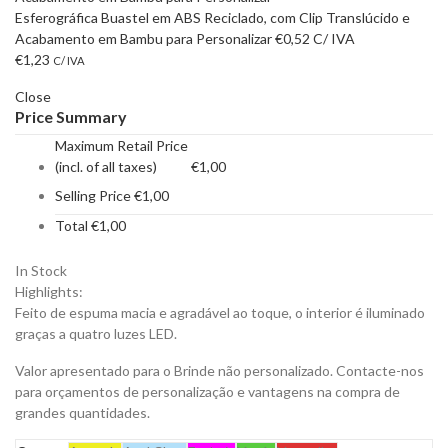
Esferográfica Buastel em ABS Reciclado, com Clip Translúcido e
Acabamento em Bambu para Personalizar
€
0,52
C/ IVA
€
1,23
C/ IVA
Close
Price Summary
Maximum Retail Price
(incl. of all taxes)
€
1,00
Selling Price
€
1,00
Total
€
1,00
In Stock
Highlights:
Feito de espuma macia e agradável ao toque, o interior é iluminado
graças a quatro luzes LED.
Valor apresentado para o Brinde não personalizado. Contacte-nos
para orçamentos de personalização e vantagens na compra de
grandes quantidades.