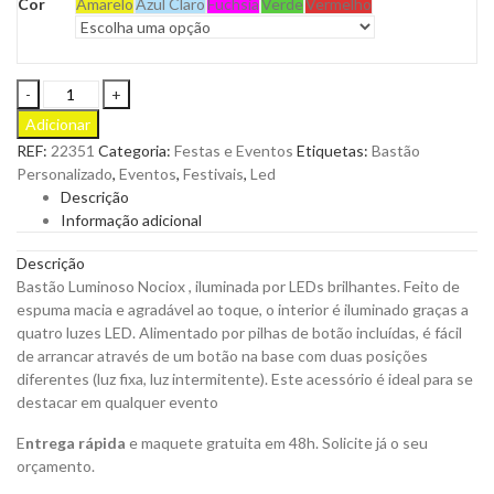
Cor
Amarelo
Azul Claro
Fuchsia
Verde
Vermelho
Bastão
Luminoso
Adicionar
Nociox,
REF:
22351
Categoria:
Festas e Eventos
Etiquetas:
Bastão
Iluminado
Personalizado
,
Eventos
,
Festivais
,
Led
por
Descrição
Leds
Informação adicional
Brilhantes
Feito
Descrição
Espuma
Bastão Luminoso Nociox , iluminada por LEDs brilhantes. Feito de
Macia
espuma macia e agradável ao toque, o interior é iluminado graças a
para
quatro luzes LED. Alimentado por pilhas de botão incluídas, é fácil
Personalizar
de arrancar através de um botão na base com duas posições
quantity
diferentes (luz fixa, luz intermitente). Este acessório é ideal para se
destacar em qualquer evento
E
ntrega rápida
e maquete gratuita em 48h. Solicite já o seu
orçamento.