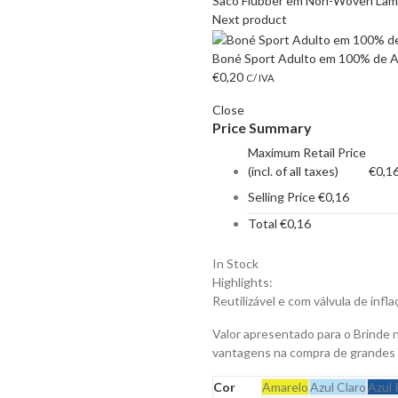
Saco Flubber em Non-Woven Lami
Next product
Boné Sport Adulto em 100% de Al
€
0,20
C/ IVA
Close
Price Summary
Maximum Retail Price
(incl. of all taxes)
€
0,1
Selling Price
€
0,16
Total
€
0,16
In Stock
Highlights:
Reutilizável e com válvula de infla
Valor apresentado para o Brinde 
vantagens na compra de grandes
Cor
Amarelo
Azul Claro
Azul 