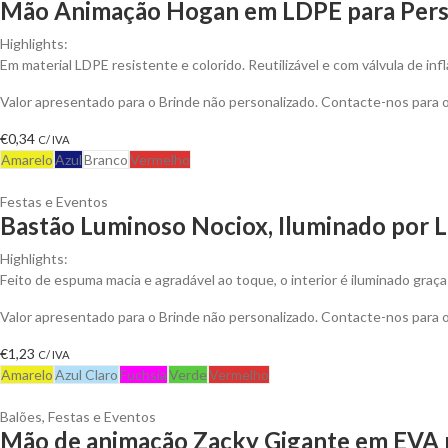
Mão Animação Hogan em LDPE para Pers
Highlights:
Em material LDPE resistente e colorido. Reutilizável e com válvula de infl
Valor apresentado para o Brinde não personalizado. Contacte-nos para
€
0,34
C/ IVA
Amarelo
Azul
Branco
Vermelho
Festas e Eventos
Bastão Luminoso Nociox, Iluminado por L
Highlights:
Feito de espuma macia e agradável ao toque, o interior é iluminado graça
Valor apresentado para o Brinde não personalizado. Contacte-nos para
€
1,23
C/ IVA
Amarelo
Azul Claro
Fuchsia
Verde
Vermelho
Balões
,
Festas e Eventos
Mão de animação Zacky Gigante em EVA p