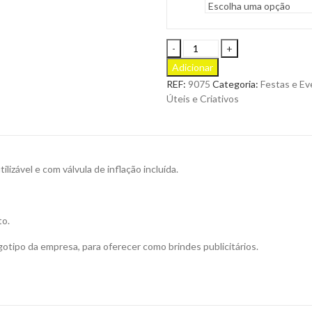
Bastão
Stick
Adicionar
em
REF:
9075
Categoria:
Festas e E
Material
Úteis e Criativos
Colorido
Resistente
e
Barulhento
em
izável e com válvula de inflação incluída.
LDPE
para
Personalizar
to.
quantity
otipo da empresa, para oferecer como brindes publicitários.