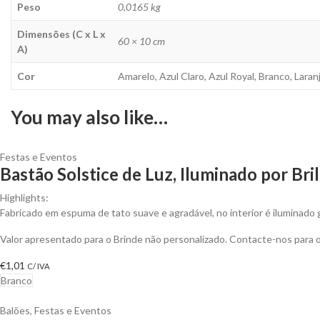
Peso
0,0165 kg
Dimensões (C x L x
60 × 10 cm
A)
Cor
Amarelo, Azul Claro, Azul Royal, Branco, Lara
You may also like…
Festas e Eventos
Bastão Solstice de Luz, Iluminado por Bri
Highlights:
Fabricado em espuma de tato suave e agradável, no interior é iluminado g
Valor apresentado para o Brinde não personalizado. Contacte-nos para
€
1,01
C/ IVA
Branco
Balões
,
Festas e Eventos