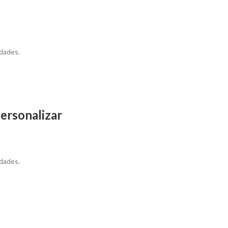
dades.
ersonalizar
dades.