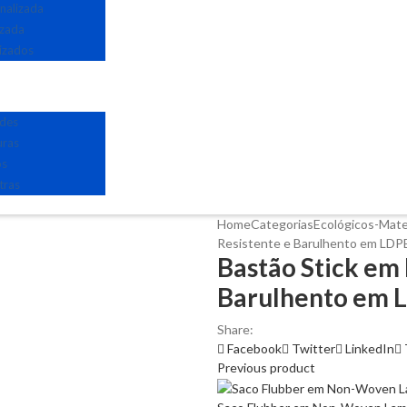
nalizada
izada
izados
edes
uras
os
tras
Home
Categorias
Ecológicos-Mate
Resistente e Barulhento em LDPE
Bastão Stick em 
Barulhento em L
Share:
Facebook
Twitter
LinkedIn
Previous product