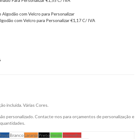
nado Para Personalizar
€
1,55
C/ IVA
godão com Velcro para Personalizar
€
1,17
C/ IVA
6
ção incluída. Várias Cores.
não personalizado. Contacte-nos para orçamentos de personalização e
 quantidades.
Royal
Branco
Laranja
Preto
Verde
Vermelho