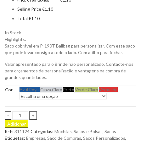
Selling Price
€
1,10
Total
€
1,10
In Stock
Highlights:
Saco dobrável em P-190T Ballbag para personalizar. Com este saco
que pode levar consigo a todo o lado. Com atilho para fechar.
Valor apresentado para o Brinde não personalizado. Contacte-nos
para orçamentos de personalização e vantagens na compra de
grandes quantidades.
Cor
Azul Royal
Cinza Claro
Preto
Verde Claro
Vermelho
Saco
Ballbag
Adicionar
Dobrável
REF:
311124
Categorias:
Mochilas, Sacos e Bolsas
,
Sacos
em
Etiquetas:
Empresas
,
Saco de Compras
,
Sacos Personalizados
,
P-