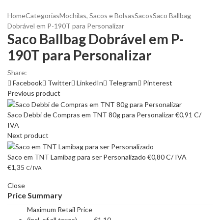
Home
Categorias
Mochilas, Sacos e Bolsas
Sacos
Saco Ballbag
Dobrável em P-190T para Personalizar
Saco Ballbag Dobrável em P-
190T para Personalizar
Share:
Facebook
Twitter
LinkedIn
Telegram
Pinterest
Previous product
Saco Debbi de Compras em TNT 80g para Personalizar
€
0,91
C/
IVA
Next product
Saco em TNT Lamibag para ser Personalizado
€
0,80
C/ IVA
€
1,35
C/ IVA
Close
Price Summary
Maximum Retail Price
(incl. of all taxes)
€
1,10