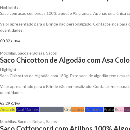
Highlights:
Saco com asas compridas 100% algodão 95 gramas. Apenas uma única cor
Valor apresentado para o Brinde não personalizado. Contacte-nos para
quantidades.
€
0,82
C/ IVA
Mochilas, Sacos e Bolsas
,
Sacos
Saco Chicotton de Algodão com Asa Color
Highlights:
Saco Chicotton de Algodão com 180g. Este saco de algodão tem uma asa 
Valor apresentado para o Brinde não personalizado. Contacte-nos para
quantidades.
€
2,29
C/ IVA
Amarelo
Azul Marinho
Cinza Carvão
Cru
Laranja
Multicolor
Preto
Rosa
Ro
Mochilas, Sacos e Bolsas
,
Sacos
Saco Cottoncord com Atilhos 100% Algod