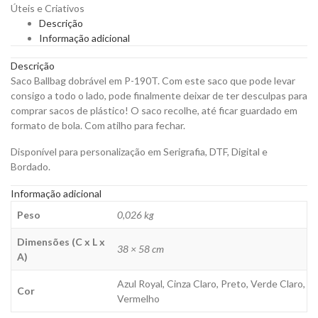
Úteis e Criativos
190T
Descrição
para
Informação adicional
Personalizar
quantity
Descrição
Saco Ballbag dobrável em P-190T. Com este saco que pode levar
consigo a todo o lado, pode finalmente deixar de ter desculpas para
comprar sacos de plástico! O saco recolhe, até ficar guardado em
formato de bola. Com atilho para fechar.
Disponível para personalização em Serigrafia, DTF, Digital e
Bordado.
Informação adicional
Peso
0,026 kg
Dimensões (C x L x
38 × 58 cm
A)
Azul Royal, Cinza Claro, Preto, Verde Claro,
Cor
Vermelho