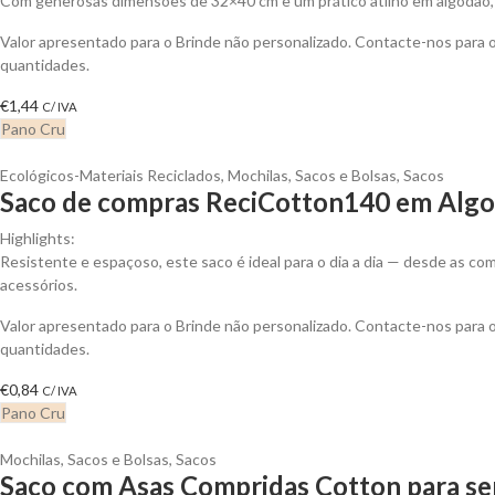
Com generosas dimensões de 32×40 cm e um prático atilho em algodão, es
Valor apresentado para o Brinde não personalizado. Contacte-nos para
quantidades.
€
1,44
C/ IVA
Pano Cru
Ecológicos-Materiais Reciclados
,
Mochilas, Sacos e Bolsas
,
Sacos
Saco de compras ReciCotton140 em Algod
Highlights:
Resistente e espaçoso, este saco é ideal para o dia a dia — desde as 
acessórios.
Valor apresentado para o Brinde não personalizado. Contacte-nos para
quantidades.
€
0,84
C/ IVA
Pano Cru
Mochilas, Sacos e Bolsas
,
Sacos
Saco com Asas Compridas Cotton para se