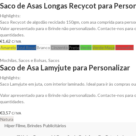
Saco de Asas Longas Recycot para Person
Highlights:
Saco Recycot de algodão reciclado 150gm, com asa comprida para person
Valor apresentado para o Brinde não personalizado. Contacte-nos para
quantidades.
€
1,62
C/ IVA
Amarelo
Azul Royal
Branco
Cinzento
Preto
Verde
Verde Maça
Vermelho
Mochilas, Sacos e Bolsas
,
Sacos
Saco de Asa Lamyjute para Personalizar
Highlights:
Saco Lamyjute em juta, com interior laminado. Ideal para ir às compras ou 
Valor apresentado para o Brinde não personalizado. Contacte-nos para
quantidades.
€
3,57
C/ IVA
Natura
Hiper Filme, Brindes Publicitários