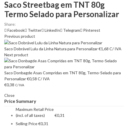
Saco Streetbag em TNT 80g
Termo Selado para Personalizar
Share:
Facebook
Twitter
LinkedIn
Telegram
Pinterest
Previous product
Saco Dobrável Lulu da Linha Natura para Personalizar
€
1,68
C/ IVA
Next product
Saco Donbagde Asas Compridas em TNT 80g, Termo-Selado para
Personalizar
€
0,58
C/ IVA
€
0,38
C/ IVA
Close
Price Summary
Maximum Retail Price
(incl. of all taxes)
€
0,31
Selling Price
€
0,31