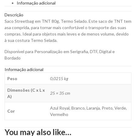
Informação adicional
para
Personalizar
Descrição
quantity
Saco Streetbag em TNT 80g, Termo Selado. Este saco de TNT tem
asa comprida, para tornar mais confortável o transporte das suas
compras. Ideal para objetos mais leves e de menos volume, devido
à sua costura Termo Selada.
Disponível para Personalização em Serigrafia, DTF, Digital e
Bordado
Informação adicional
Peso
0,0215 kg
Dimensões (C x L x
25 × 35 cm
A)
Azul Royal, Branco, Laranja, Preto, Verde,
Cor
Vermelho
You may also like…