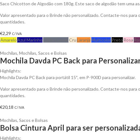
Saco Chicotton de Algodão com 180g. Este saco de algodão tem uma asa 
Valor apresentado para o Brinde não personalizado. Contacte-nos para
quantidades.
€
2,29
C/ IVA
Amarelo
Azul Marinho
Cinza Carvão
Cru
Laranja
Multicolor
Preto
Rosa
Ro
Mochilas
,
Mochilas, Sacos e Bolsas
Mochila Davda PC Back para Personaliza
Highlights:
Mochila Davda PC Back para portátil 15″, em P-900D para personalizar.
Valor apresentado para o Brinde não personalizado. Contacte-nos para
quantidades.
€
20,18
C/ IVA
Mochilas, Sacos e Bolsas
Bolsa Cintura April para ser personalizad
Highlights: