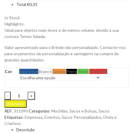
Total
€
0,31
In Stock
Highlights:
Ideal para objetos mais leves e de menos volume, devido à sua
costura Termo Selada.
Valor apresentado para o Brinde não personalizado. Contacte-nos
para orçamentos de personalização e vantagens na compra de
grandes quantidades.
Cor
Azul Royal
Branco
Laranja
Preto
Verde
Vermelho
Saco
Streetbag
Adicionar
em
REF:
311090
Categorias:
Mochilas, Sacos e Bolsas
,
Sacos
TNT
Etiquetas:
Empresas
,
Eventos
,
Sacos Personalizados
,
Úteis e
80g
Criativos
Termo
Descrição
Selado