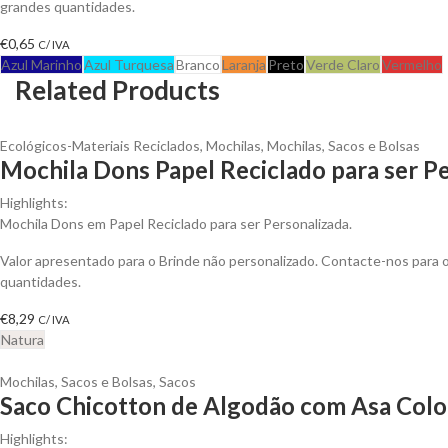
grandes quantidades.
€
0,65
C/ IVA
Azul Marinho
Azul Turquesa
Branco
Laranja
Preto
Verde Claro
Vermelho
Related Products
Ecológicos-Materiais Reciclados
,
Mochilas
,
Mochilas, Sacos e Bolsas
Mochila Dons Papel Reciclado para ser P
Highlights:
Mochila Dons em Papel Reciclado para ser Personalizada.
Valor apresentado para o Brinde não personalizado. Contacte-nos para
quantidades.
€
8,29
C/ IVA
Natura
Mochilas, Sacos e Bolsas
,
Sacos
Saco Chicotton de Algodão com Asa Color
Highlights: