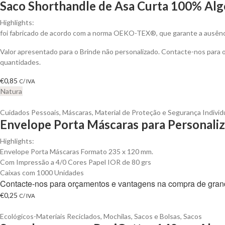
Saco Shorthandle de Asa Curta 100% Alg
Highlights:
foi fabricado de acordo com a norma OEKO-TEX®, que garante a ausênci
Valor apresentado para o Brinde não personalizado. Contacte-nos para
quantidades.
€
0,85
C/ IVA
Natura
Cuidados Pessoais
,
Máscaras
,
Material de Proteção e Segurança Individ
Envelope Porta Máscaras para Personaliz
Highlights:
Envelope Porta Máscaras Formato 235 x 120 mm.
Com Impressão a 4/0 Cores Papel IOR de 80 grs
Caixas com 1000 Unidades
Contacte-nos para orçamentos e vantagens na compra de gran
€
0,25
C/ IVA
Ecológicos-Materiais Reciclados
,
Mochilas, Sacos e Bolsas
,
Sacos