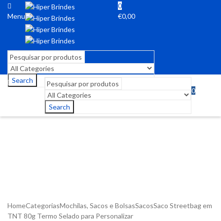
0
Menu
€
0,00
Search
0
Menu
€
0,00
Search
Home
Categorias
Mochilas, Sacos e Bolsas
Sacos
Saco Streetbag em
TNT 80g Termo Selado para Personalizar