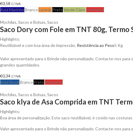
€
0,58
C/ IVA
Azul Marinho
Branco
Laranja
Preto
Verde Claro
Vermelho
Mochilas, Sacos e Bolsas
,
Sacos
Saco Dory com Fole em TNT 80g, Termo S
Highlights:
Reutilizável e com boa área de impressão.
Resistência ao Peso
5 Kg
Valor apresentado para o Brinde não personalizado. Contacte-nos para
grandes quantidades.
€
0,34
C/ IVA
Azul Royal
Branco
Preto
Vermelho
Mochilas, Sacos e Bolsas
,
Sacos
Saco klya de Asa Comprida em TNT Termo
Highlights:
Boa área de personalização. Este saco reutilizável, é cosido nas costuras
Valor apresentado para o Brinde não personalizado. Contacte-nos para