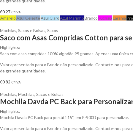
de grandes quantidades.
€
0,27
C/ IVA
Amarelo
Azul Celeste
Azul Claro
Azul Marinho
Branco
Fuchsia
Laranja
Pre
Mochilas, Sacos e Bolsas
,
Sacos
Saco com Asas Compridas Cotton para se
Highlights:
Saco com asas compridas 100% algodão 95 gramas. Apenas uma única cor
Valor apresentado para o Brinde não personalizado. Contacte-nos para
de grandes quantidades.
€
0,82
C/ IVA
Mochilas
,
Mochilas, Sacos e Bolsas
Mochila Davda PC Back para Personaliza
Highlights:
Mochila Davda PC Back para portátil 15″, em P-900D para personalizar.
Valor apresentado para o Brinde não personalizado. Contacte-nos para