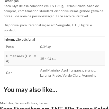
Descrição
para
Saco Klya de asa comprida em TNT 80g, Termo Selado. Saco de
Personalizar
compras, com tamanho standard, disponível numa grande gama de
quantity
cores. Boa área de personalização. Este saco reutilizável
Disponível para Personalização em Serigrafia, DTF, Digital e
Bordado
Informação adicional
Peso
0,04 kg
Dimensões (C x L x
38 × 42 cm
A)
Azul Marinho, Azul Turquesa, Branco,
Cor
Laranja, Preto, Verde Claro, Vermelho
You may also like…
Mochilas, Sacos e Bolsas
,
Sacos
Saco Streetbag em TNT 80g Termo Selado