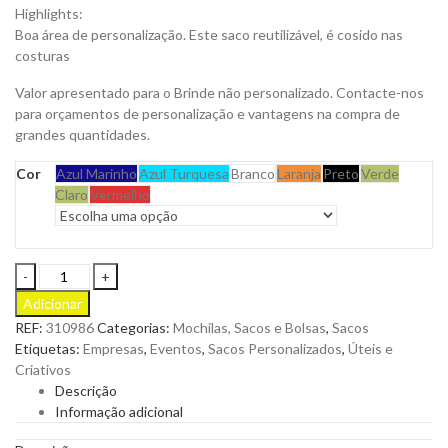
Highlights:
Boa área de personalização. Este saco reutilizável, é cosido nas
costuras
Valor apresentado para o Brinde não personalizado. Contacte-nos
para orçamentos de personalização e vantagens na compra de
grandes quantidades.
Cor
Azul Marinho
Azul Turquesa
Branco
Laranja
Preto
Verde
Claro
Vermelho
Saco
klya
Adicionar
de
REF:
310986
Categorias:
Mochilas, Sacos e Bolsas
,
Sacos
Asa
Etiquetas:
Empresas
,
Eventos
,
Sacos Personalizados
,
Úteis e
Comprida
Criativos
em
Descrição
TNT
Informação adicional
Termo
Selado