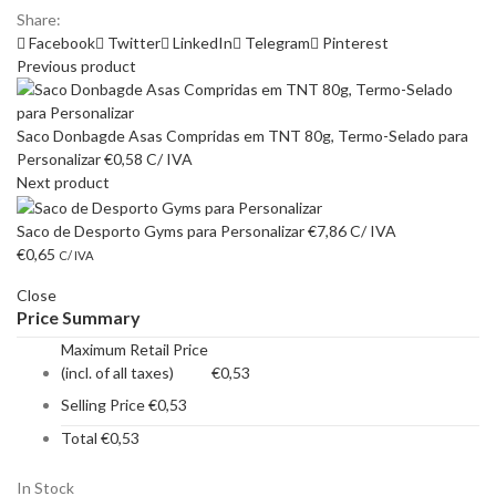
Share:
Facebook
Twitter
LinkedIn
Telegram
Pinterest
Previous product
Saco Donbagde Asas Compridas em TNT 80g, Termo-Selado para
Personalizar
€
0,58
C/ IVA
Next product
Saco de Desporto Gyms para Personalizar
€
7,86
C/ IVA
€
0,65
C/ IVA
Close
Price Summary
Maximum Retail Price
(incl. of all taxes)
€
0,53
Selling Price
€
0,53
Total
€
0,53
In Stock