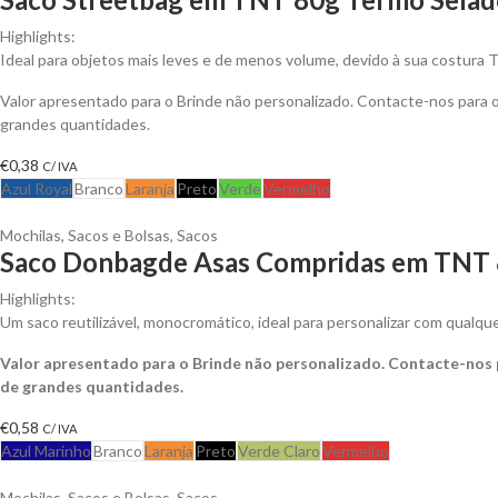
Highlights:
Ideal para objetos mais leves e de menos volume, devido à sua costura 
Valor apresentado para o Brinde não personalizado. Contacte-nos para
grandes quantidades.
€
0,38
C/ IVA
Azul Royal
Branco
Laranja
Preto
Verde
Vermelho
Mochilas, Sacos e Bolsas
,
Sacos
Saco Donbagde Asas Compridas em TNT 8
Highlights:
Um saco reutilizável, monocromático, ideal para personalizar com qualqu
Valor apresentado para o Brinde não personalizado. Contacte-nos
de grandes quantidades.
€
0,58
C/ IVA
Azul Marinho
Branco
Laranja
Preto
Verde Claro
Vermelho
Mochilas, Sacos e Bolsas
,
Sacos