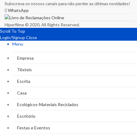
Subscreva os nossos canais para não perder as últimas novidades!
WhatsApp
Hiperfilme © 2020. All Rights Reserved.
Scroll To Top
Login/Signup
Close
Menu
Empresa
Têxteis
Escrita
Casa
Ecológicos-Materiais Reciclados
Escritório
Festas e Eventos