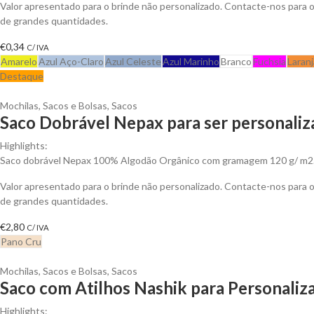
Valor apresentado para o brinde não personalizado. Contacte-nos para
de grandes quantidades.
€
0,34
C/ IVA
Amarelo
Azul Aço-Claro
Azul Celeste
Azul Marinho
Branco
Fuchsia
Laranj
Destaque
Mochilas, Sacos e Bolsas
,
Sacos
Saco Dobrável Nepax para ser personali
Highlights:
Saco dobrável Nepax 100% Algodão Orgânico com gramagem 120 g/ m2
Valor apresentado para o brinde não personalizado. Contacte-nos para
de grandes quantidades.
€
2,80
C/ IVA
Pano Cru
Mochilas, Sacos e Bolsas
,
Sacos
Saco com Atilhos Nashik para Personaliz
Highlights: