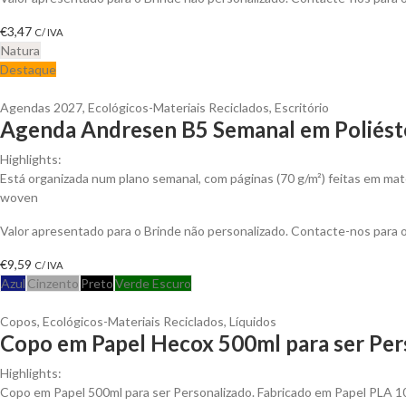
€
3,47
C/ IVA
Natura
Destaque
Agendas 2027
,
Ecológicos-Materiais Reciclados
,
Escritório
Agenda Andresen B5 Semanal em Poliéste
Highlights:
Está organizada num plano semanal, com páginas (70 g/m²) feitas em mate
woven
Valor apresentado para o Brinde não personalizado. Contacte-nos para
€
9,59
C/ IVA
Azul
Cinzento
Preto
Verde Escuro
Copos
,
Ecológicos-Materiais Reciclados
,
Líquidos
Copo em Papel Hecox 500ml para ser Per
Highlights:
Copo em Papel 500ml para ser Personalizado. Fabricado em Papel PLA 