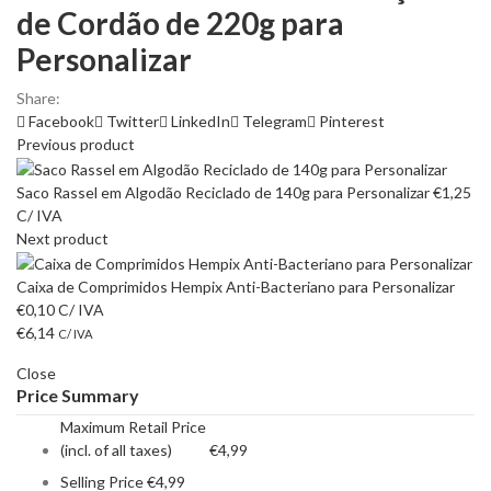
de Cordão de 220g para
Personalizar
Share:
Facebook
Twitter
LinkedIn
Telegram
Pinterest
Previous product
Saco Rassel em Algodão Reciclado de 140g para Personalizar
€
1,25
C/ IVA
Next product
Caixa de Comprimidos Hempix Anti-Bacteriano para Personalizar
€
0,10
C/ IVA
€
6,14
C/ IVA
Close
Price Summary
Maximum Retail Price
(incl. of all taxes)
€
4,99
Selling Price
€
4,99