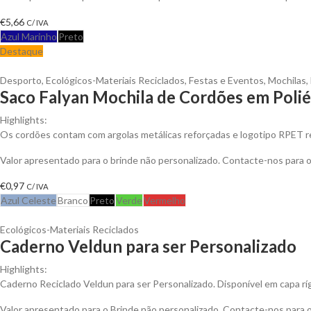
€
5,66
C/ IVA
Azul Marinho
Preto
Destaque
Desporto
,
Ecológicos-Materiais Reciclados
,
Festas e Eventos
,
Mochilas
,
Saco Falyan Mochila de Cordões em Polié
Highlights:
Os cordões contam com argolas metálicas reforçadas e logotipo RPET rec
Valor apresentado para o brinde não personalizado. Contacte-nos para
€
0,97
C/ IVA
Azul Celeste
Branco
Preto
Verde
Vermelho
Ecológicos-Materiais Reciclados
Caderno Veldun para ser Personalizado
Highlights:
Caderno Reciclado Veldun para ser Personalizado. Disponível em capa rí
Valor apresentado para o Brinde não personalizado. Contacte-nos para