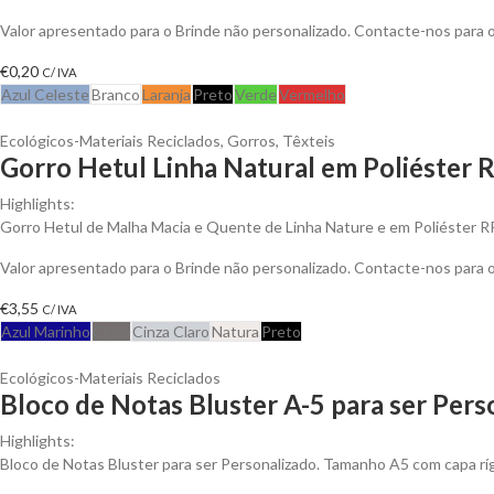
Valor apresentado para o Brinde não personalizado. Contacte-nos para
€
0,20
C/ IVA
Azul Celeste
Branco
Laranja
Preto
Verde
Vermelho
Ecológicos-Materiais Reciclados
,
Gorros
,
Têxteis
Gorro Hetul Linha Natural em Poliéster 
Highlights:
Gorro Hetul de Malha Macia e Quente de Linha Nature e em Poliéster 
Valor apresentado para o Brinde não personalizado. Contacte-nos para
€
3,55
C/ IVA
Azul Marinho
Cinza
Cinza Claro
Natura
Preto
Ecológicos-Materiais Reciclados
Bloco de Notas Bluster A-5 para ser Pers
Highlights:
Bloco de Notas Bluster para ser Personalizado. Tamanho A5 com capa ríg