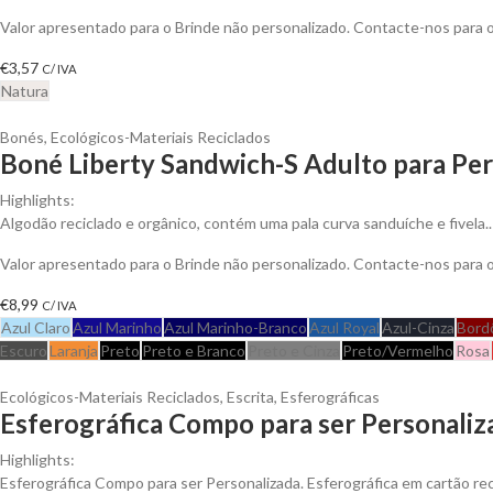
Valor apresentado para o Brinde não personalizado. Contacte-nos para
€
3,57
C/ IVA
Natura
Bonés
,
Ecológicos-Materiais Reciclados
Boné Liberty Sandwich-S Adulto para Per
Highlights:
Algodão reciclado e orgânico, contém uma pala curva sanduíche e fivela..
Valor apresentado para o Brinde não personalizado. Contacte-nos para
€
8,99
C/ IVA
Azul Claro
Azul Marinho
Azul Marinho-Branco
Azul Royal
Azul-Cinza
Bord
Escuro
Laranja
Preto
Preto e Branco
Preto e Cinza
Preto/Vermelho
Rosa
Ecológicos-Materiais Reciclados
,
Escrita
,
Esferográficas
Esferográfica Compo para ser Personaliz
Highlights:
Esferográfica Compo para ser Personalizada. Esferográfica em cartão rec