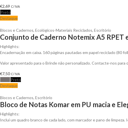
€
2,69
C/ IVA
Preto
Destaque
Blocos e Cadernos
,
Ecológicos-Materiais Reciclados
,
Escritório
Conjunto de Caderno Notemix A5 RPET em
Highlights:
Encadernação em caixa. 160 páginas pautadas em papel reciclado (80 fol
Valor apresentado para o Brinde não personalizado. Contacte-nos para
€
7,50
C/ IVA
Cinza
Preto
Destaque
Blocos e Cadernos
,
Escritório
Bloco de Notas Komar em PU macia e Ele
Highlights:
Inclui um quadro branco de cada lado, com marcador e pano de limpeza. Ide