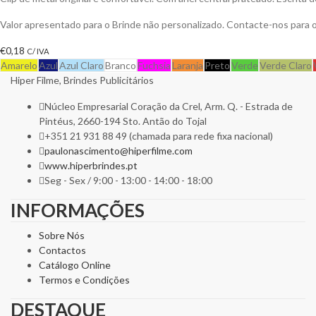
Valor apresentado para o Brinde não personalizado. Contacte-nos para
€
0,18
C/ IVA
Amarelo
Azul
Azul Claro
Branco
Fuchsia
Laranja
Preto
Verde
Verde Claro
Hiper Filme, Brindes Publicitários
Núcleo Empresarial Coração da Crel, Arm. Q. - Estrada de
Pintéus, 2660-194 Sto. Antão do Tojal
+351 21 931 88 49 (chamada para rede fixa nacional)
paulonascimento@hiperfilme.com
www.hiperbrindes.pt
Seg - Sex / 9:00 - 13:00 - 14:00 - 18:00
INFORMAÇÕES
Sobre Nós
Contactos
Catálogo Online
Termos e Condições
DESTAQUE