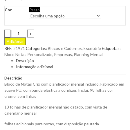
Cor
Preto
Bloco
de
Adicionar
Notas
REF:
21971
Categorias:
Blocos e Cadernos
,
Escritório
Etiquetas:
Crix
Bloco Notas Personalizado
,
Empresas
,
Planning Mensal
com
Descrição
Planificador
Informação adicional
Mensal
Incluído
Descrição
em
Bloco de Notas Crix com planificador mensal incluído. Fabricado em
Suave
suave PU, com banda elástica a condizer. Inclui: 98 folhas cor
PU
creme, sem linhas
para
Personalizar
13 folhas de planificador mensal não datado, com vista de
quantity
calendário mensal
folhas adicionais para notas, com disposição pautada