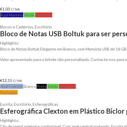
€
1,03
C/ IVA
Azul Marinho
Verde
Vermelho
Blocos e Cadernos
,
Escritório
Bloco de Notas USB Boltuk para ser pers
Highlights:
Bloco de Notas Boltuk Elegante em Branco, com Memória USB de 16 GB
Valor apresentado para o brinde não personalizado. Contacte-nos para
€
12,15
C/ IVA
Azul Celeste
Branco
Preto
Verde
Vermelho
Destaque
Escrita
,
Escritório
,
Esferográficas
Esferográfica Clexton em Plástico Biclor 
Highlights:
Clip de metal original e confortável. Com anel central prateado. Escrita de