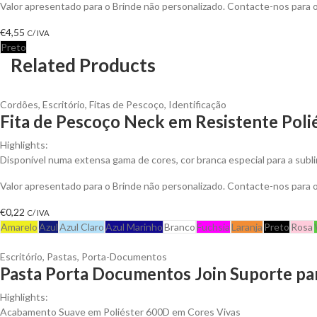
Valor apresentado para o Brinde não personalizado. Contacte-nos para
€
4,55
C/ IVA
Preto
Related Products
Cordões
,
Escritório
,
Fitas de Pescoço
,
Identificação
Fita de Pescoço Neck em Resistente Polié
Highlights:
Disponível numa extensa gama de cores, cor branca especial para a subl
Valor apresentado para o Brinde não personalizado. Contacte-nos para
€
0,22
C/ IVA
Amarelo
Azul
Azul Claro
Azul Marinho
Branco
Fuchsia
Laranja
Preto
Rosa
Escritório
,
Pastas
,
Porta-Documentos
Pasta Porta Documentos Join Suporte pa
Highlights:
Acabamento Suave em Poliéster 600D em Cores Vivas