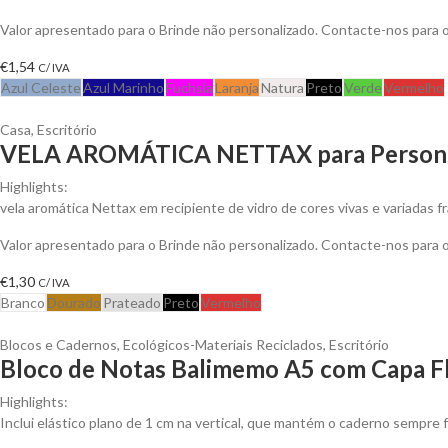
Valor apresentado para o Brinde não personalizado. Contacte-nos para
€
1,54
C/ IVA
Azul Celeste
Azul Marinho
Fuchsia
Laranja
Natura
Preto
Verde
Vermelho
Casa
,
Escritório
VELA AROMÁTICA NETTAX para Persona
Highlights:
vela aromática Nettax em recipiente de vidro de cores vivas e variadas f
Valor apresentado para o Brinde não personalizado. Contacte-nos para
€
1,30
C/ IVA
Branco
Dourado
Prateado
Preto
Vermelho
Blocos e Cadernos
,
Ecológicos-Materiais Reciclados
,
Escritório
Bloco de Notas Balimemo A5 com Capa Fl
Highlights:
Inclui elástico plano de 1 cm na vertical, que mantém o caderno sempre f