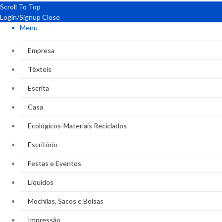
Scroll To Top
Login/Signup
Close
Menu
Empresa
Têxteis
Escrita
Casa
Ecológicos-Materiais Reciclados
Escritório
Festas e Eventos
Líquidos
Mochilas, Sacos e Bolsas
Impressão