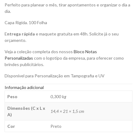
Perfeito para planear o mês, tirar apontamentos e organizar o dia a
dia.
Capa Rígida. 100 Folha
E
ntrega rápida
e maquete gratuita em 48h. Solicite já o seu
orçamento.
Veja a coleção completa dos nossos
Bloco Notas
Personalizadas
com o logotipo da empresa, para oferecer como
brindes publicitários.
Disponível para Personalização em Tampografia e UV
Informação adicional
Peso
0,300 kg
Dimensões (C x L x
14,4 × 21 × 1,5 cm
A)
Cor
Preto