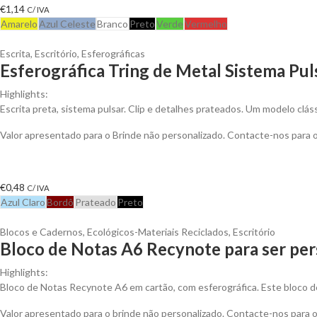
€
1,14
C/ IVA
Amarelo
Azul Celeste
Branco
Preto
Verde
Vermelho
Escrita
,
Escritório
,
Esferográficas
Esferográfica Tring de Metal Sistema Pul
Highlights:
Escrita preta, sistema pulsar. Clip e detalhes prateados. Um modelo clá
Valor apresentado para o Brinde não personalizado. Contacte-nos para
€
0,48
C/ IVA
Azul Claro
Bordô
Prateado
Preto
Blocos e Cadernos
,
Ecológicos-Materiais Reciclados
,
Escritório
Bloco de Notas A6 Recynote para ser per
Highlights:
Bloco de Notas Recynote A6 em cartão, com esferográfica. Este bloco d
Valor apresentado para o brinde não personalizado. Contacte-nos para