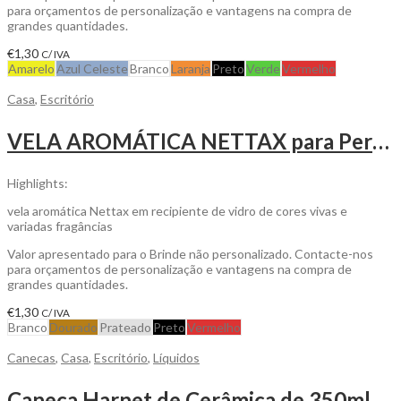
para orçamentos de personalização e vantagens na compra de
grandes quantidades.
€
1,30
C/ IVA
Amarelo
Azul Celeste
Branco
Laranja
Preto
Verde
Vermelho
Casa
,
Escritório
VELA AROMÁTICA NETTAX para Personalizada
Highlights:
vela aromática Nettax em recipiente de vidro de cores vivas e
variadas fragâncias
Valor apresentado para o Brinde não personalizado. Contacte-nos
para orçamentos de personalização e vantagens na compra de
grandes quantidades.
€
1,30
C/ IVA
Branco
Dourado
Prateado
Preto
Vermelho
Canecas
,
Casa
,
Escritório
,
Líquidos
Caneca Harnet de Cerâmica de 350ml Colorida para Personalizar