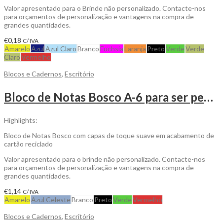
Valor apresentado para o Brinde não personalizado. Contacte-nos
para orçamentos de personalização e vantagens na compra de
grandes quantidades.
€
0,18
C/ IVA
Amarelo
Azul
Azul Claro
Branco
Fuchsia
Laranja
Preto
Verde
Verde
Claro
Vermelho
Blocos e Cadernos
,
Escritório
Bloco de Notas Bosco A-6 para ser personalizado
Highlights:
Bloco de Notas Bosco com capas de toque suave em acabamento de
cartão reciclado
Valor apresentado para o brinde não personalizado. Contacte-nos
para orçamentos de personalização e vantagens na compra de
grandes quantidades.
€
1,14
C/ IVA
Amarelo
Azul Celeste
Branco
Preto
Verde
Vermelho
Blocos e Cadernos
,
Escritório