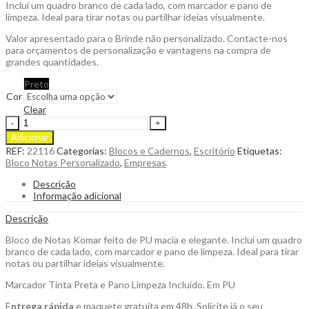
Inclui um quadro branco de cada lado, com marcador e pano de
limpeza. Ideal para tirar notas ou partilhar ideias visualmente.
Valor apresentado para o Brinde não personalizado. Contacte-nos
para orçamentos de personalização e vantagens na compra de
grandes quantidades.
Preto
Cor
Clear
Bloco
de
Adicionar
Notas
REF:
22116
Categorias:
Blocos e Cadernos
,
Escritório
Etiquetas:
Komar
Bloco Notas Personalizado
,
Empresas
em
PU
Descrição
macia
Informação adicional
e
Elegante
Descrição
com
Quadro
Bloco de Notas Komar feito de PU macia e elegante. Inclui um quadro
e
branco de cada lado, com marcador e pano de limpeza. Ideal para tirar
Marcador
notas ou partilhar ideias visualmente.
para
Marcador Tinta Preta e Pano Limpeza Incluído. Em PU
Personalizar
quantity
E
ntrega rápida
e maquete gratuita em 48h. Solicite já o seu