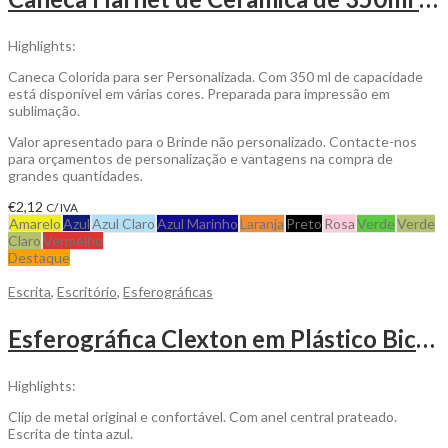
Highlights:
Caneca Colorida para ser Personalizada. Com 350 ml de capacidade
está disponível em várias cores. Preparada para impressão em
sublimação.
Valor apresentado para o Brinde não personalizado. Contacte-nos
para orçamentos de personalização e vantagens na compra de
grandes quantidades.
€
2,12
C/ IVA
Amarelo
Azul
Azul Claro
Azul Marinho
Laranja
Preto
Rosa
Verde
Verde
Claro
Vermelho
Destaque
Escrita
,
Escritório
,
Esferográficas
Esferográfica Clexton em Plástico Biclor para Personalizar
Highlights:
Clip de metal original e confortável. Com anel central prateado.
Escrita de tinta azul.