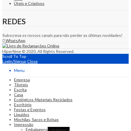
Úteis e Criativos
REDES
Subscreva os nossos canais para não perder as últimas novidades!
WhatsApp
Hiperfilme © 2020. All Rights Reserved.
Scroll To Top
Login/Signup
Close
Menu
Empresa
Têxteis
Escrita
Casa
Ecológicos-Materiais Reciclados
Escritório
Festas e Eventos
Líquidos
Mochilas, Sacos e Bolsas
Impressão
Embalagens
Embalagens