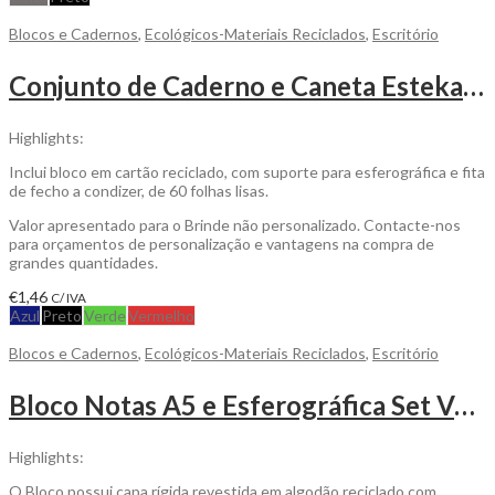
Blocos e Cadernos
,
Ecológicos-Materiais Reciclados
,
Escritório
Conjunto de Caderno e Caneta Esteka de Linha Natural para Personalizar
Highlights:
Inclui bloco em cartão reciclado, com suporte para esferográfica e fita
de fecho a condizer, de 60 folhas lisas.
Valor apresentado para o Brinde não personalizado. Contacte-nos
para orçamentos de personalização e vantagens na compra de
grandes quantidades.
€
1,46
C/ IVA
Azul
Preto
Verde
Vermelho
Blocos e Cadernos
,
Ecológicos-Materiais Reciclados
,
Escritório
Bloco Notas A5 e Esferográfica Set Vercotthé Ecológico para Personalizar
Highlights:
O Bloco possui capa rígida revestida em algodão reciclado com