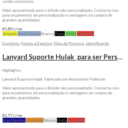
cartão resistente
Valor apresentado para o brinde não personalizado. Contacte-nos
para orçamentos de personalização e vantagens na compra de
grandes quantidades.
€
1,80
C/ IVA
Amarelo
Azul Celeste
Branco
Preto
Verde
Vermelho
Escritório
,
Festas e Eventos
,
Fitas de Pescoço
,
Identificação
Lanyard Suporte Hulak para ser Personalizada
Highlights:
Lanyard Suporte Hulak Fabricado em Resistente Poliéster
Valor apresentado para o Brinde não personalizado. Contacte-nos
para orçamentos de personalização e vantagens na compra de
grandes quantidades.
€
2,77
C/ IVA
Azul Marinho
Mostarda
Natura
Preto
Vermelho