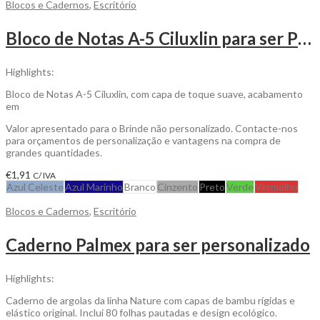
Blocos e Cadernos
,
Escritório
Bloco de Notas A-5 Ciluxlin para ser Personalizado
Highlights:
Bloco de Notas A-5 Ciluxlin, com capa de toque suave, acabamento
em
Valor apresentado para o Brinde não personalizado. Contacte-nos
para orçamentos de personalização e vantagens na compra de
grandes quantidades.
€
1,91
C/ IVA
Azul Celeste
Azul Marinho
Branco
Cinzento
Preto
Verde
Vermelho
Blocos e Cadernos
,
Escritório
Caderno Palmex para ser personalizado
Highlights:
Caderno de argolas da linha Nature com capas de bambu rígidas e
elástico original. Inclui 80 folhas pautadas e design ecológico.