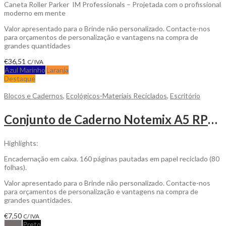
Caneta Roller Parker IM Professionals – Projetada com o profissional
moderno em mente
Valor apresentado para o Brinde não personalizado. Contacte-nos
para orçamentos de personalização e vantagens na compra de
grandes quantidades
€
36,51
C/ IVA
Azul Marinho
Laranja
Destaque
Blocos e Cadernos
,
Ecológicos-Materiais Reciclados
,
Escritório
Conjunto de Caderno Notemix A5 RPET em Feltro de Capa Rígida com Suporte para Telemóvel e Caneta para Personalizar
Highlights:
Encadernação em caixa. 160 páginas pautadas em papel reciclado (80
folhas).
Valor apresentado para o Brinde não personalizado. Contacte-nos
para orçamentos de personalização e vantagens na compra de
grandes quantidades.
€
7,50
C/ IVA
Cinza
Preto