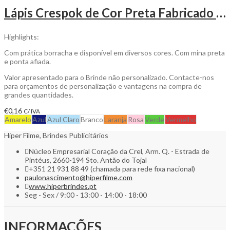
Lápis Crespok de Cor Preta Fabricado em Madeira Natural para Personalizar
Highlights:
Com prática borracha e disponível em diversos cores. Com mina preta
e ponta afiada.
Valor apresentado para o Brinde não personalizado. Contacte-nos
para orçamentos de personalização e vantagens na compra de
grandes quantidades.
€
0,16
C/ IVA
Amarelo
Azul
Azul Claro
Branco
Laranja
Rosa
Verde
Vermelho
Hiper Filme, Brindes Publicitários
Núcleo Empresarial Coração da Crel, Arm. Q. - Estrada de
Pintéus, 2660-194 Sto. Antão do Tojal
+351 21 931 88 49 (chamada para rede fixa nacional)
paulonascimento@hiperfilme.com
www.hiperbrindes.pt
Seg - Sex / 9:00 - 13:00 - 14:00 - 18:00
INFORMAÇÕES