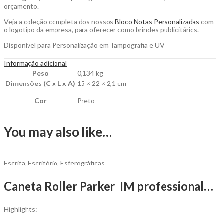
orçamento.
Veja a coleção completa dos nossos
Bloco Notas Personalizadas
com
o logotipo da empresa, para oferecer como brindes publicitários.
Disponível para Personalização em Tampografia e UV
Informação adicional
Peso
0,134 kg
Dimensões (C x L x A)
15 × 22 × 2,1 cm
Cor
Preto
You may also like…
Escrita
,
Escritório
,
Esferográficas
Caneta Roller Parker IM professionals para Personalizar
Highlights: