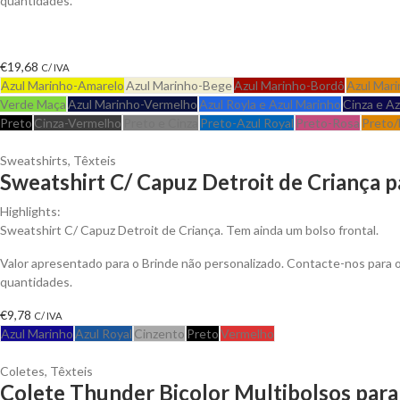
quantidades.
€
19,68
C/ IVA
Azul Marinho-Amarelo
Azul Marinho-Bege
Azul Marinho-Bordô
Azul Mari
Verde Maça
Azul Marinho-Vermelho
Azul Royla e Azul Marinho
Cinza e A
Preto
Cinza-Vermelho
Preto e Cinza
Preto-Azul Royal
Preto-Rosa
Preto/
Sweatshirts
,
Têxteis
Sweatshirt C/ Capuz Detroit de Criança p
Highlights:
Sweatshirt C/ Capuz Detroit de Criança. Tem ainda um bolso frontal.
Valor apresentado para o Brinde não personalizado. Contacte-nos para
quantidades.
€
9,78
C/ IVA
Azul Marinho
Azul Royal
Cinzento
Preto
Vermelho
Coletes
,
Têxteis
Colete Thunder Bicolor Multibolsos para