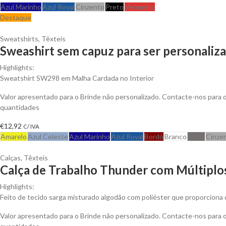
Azul Marinho
Azul Royal
Cinzento
Preto
Vermelho
Destaque
Sweatshirts
,
Têxteis
Sweashirt sem capuz para ser personaliz
Highlights:
Sweatshirt SW298 em Malha Cardada no Interior
Valor apresentado para o Brinde não personalizado. Contacte-nos para
quantidades
€
12,92
C/ IVA
Amarelo
Azul Celeste
Azul Marinho
Azul Royal
Bordô
Branco
Cinza
Cinze
Calças
,
Têxteis
Calça de Trabalho Thunder com Múltiplos
Highlights:
Feito de tecido sarga misturado algodão com poliéster que proporciona d
Valor apresentado para o Brinde não personalizado. Contacte-nos para