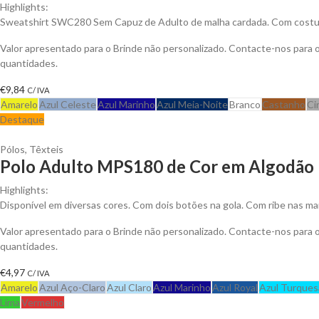
Highlights:
Sweatshirt SWC280 Sem Capuz de Adulto de malha cardada. Com costuras
Valor apresentado para o Brinde não personalizado. Contacte-nos para
quantidades.
€
9,84
C/ IVA
Amarelo
Azul Celeste
Azul Marinho
Azul Meia-Noite
Branco
Castanho
Ci
Destaque
Pólos
,
Têxteis
Polo Adulto MPS180 de Cor em Algodão P
Highlights:
Disponível em diversas cores. Com dois botões na gola. Com ribe nas ma
Valor apresentado para o Brinde não personalizado. Contacte-nos para
quantidades.
€
4,97
C/ IVA
Amarelo
Azul Aço-Claro
Azul Claro
Azul Marinho
Azul Royal
Azul Turques
Lima
Vermelho