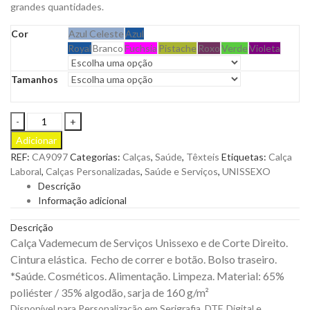
grandes quantidades.
Cor
Azul Celeste
Azul
Royal
Branco
Fuchsia
Pistache
Roxo
Verde
Violeta
Tamanhos
Calça
Vademecum
Adicionar
de
REF:
CA9097
Categorias:
Calças
,
Saúde
,
Têxteis
Etiquetas:
Calça
Serviços
Laboral
,
Calças Personalizadas
,
Saúde e Serviços
,
UNISSEXO
Unissexo
Descrição
e
Informação adicional
de
Corte
Descrição
Direito
Calça Vademecum de Serviços Unissexo e de Corte Direito.
para
Cintura elástica. Fecho de correr e botão. Bolso traseiro.
Personalizar
*Saúde. Cosméticos. Alimentação. Limpeza. Material: 65%
quantity
poliéster / 35% algodão, sarja de 160 g/m²
Disponível para Personalização em Serigrafia, DTF, Digital e