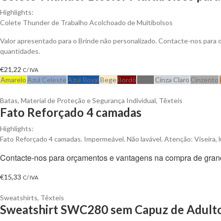
Highlights:
Colete Thunder de Trabalho Acolchoado de Multibolsos
Valor apresentado para o Brinde não personalizado. Contacte-nos para
quantidades.
€
21,22
C/ IVA
Amarelo
Azul Celeste
Azul Royal
Bege
Bordô
Cinza
Cinza Claro
Cinzento
Batas
,
Material de Proteção e Segurança Individual
,
Têxteis
Fato Reforçado 4 camadas
Highlights:
Fato Reforçado 4 camadas. Impermeável. Não lavável. Atenção: Viseira, l
Contacte-nos para orçamentos e vantagens na compra de gran
€
15,33
C/ IVA
Sweatshirts
,
Têxteis
Sweatshirt SWC280 sem Capuz de Adulto