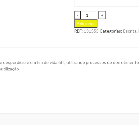
Esferográfica
Alyu
Adicionar
em
REF:
131555
Categorias:
Escrita
,
Alumínio
Reciclado,
para
Personalizar
quantity
de desperdício e em fim de vida útil, utilizando processos de derretiment
eutilização