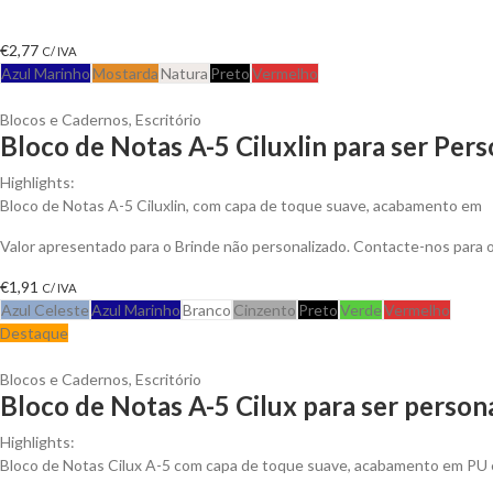
€
2,77
C/ IVA
Azul Marinho
Mostarda
Natura
Preto
Vermelho
Blocos e Cadernos
,
Escritório
Bloco de Notas A-5 Ciluxlin para ser Per
Highlights:
Bloco de Notas A-5 Ciluxlin, com capa de toque suave, acabamento em
Valor apresentado para o Brinde não personalizado. Contacte-nos para
€
1,91
C/ IVA
Azul Celeste
Azul Marinho
Branco
Cinzento
Preto
Verde
Vermelho
Destaque
Blocos e Cadernos
,
Escritório
Bloco de Notas A-5 Cilux para ser person
Highlights:
Bloco de Notas Cilux A-5 com capa de toque suave, acabamento em PU 