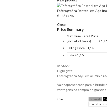
Next product
Esferográfica Resteel em Aço Inox
€
1,43
C/ IVA
Close
Price Summary
Maximum Retail Price
(incl. of all taxes)
€
1,1
Selling Price
€
1,16
Total
€
1,16
In Stock
Highlights:
Esferográfica Alyu em alumínio rec
Valor apresentado para o Brinde 
vantagens na compra de grandes
Cor
Cinzento
Pr