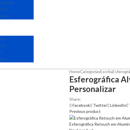
nalizada
izada
izados
edes
uras
os
tras
Home
Categorias
Escrita
Esferográ
Esferográfica A
Personalizar
Share:
Facebook
Twitter
LinkedIn
Previous product
Esferográfica Retouch em Alumíni