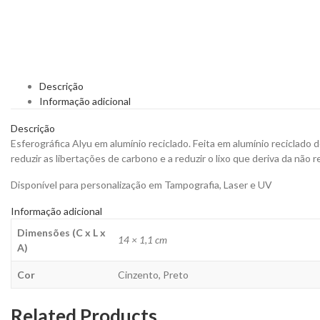
Descrição
Informação adicional
Descrição
Esferográfica Alyu em alumínio reciclado. Feita em alumínio reciclado 
reduzir as libertações de carbono e a reduzir o lixo que deriva da não r
Disponível para personalização em Tampografia, Laser e UV
Informação adicional
Dimensões (C x L x
14 × 1,1 cm
A)
Cor
Cinzento, Preto
Related Products