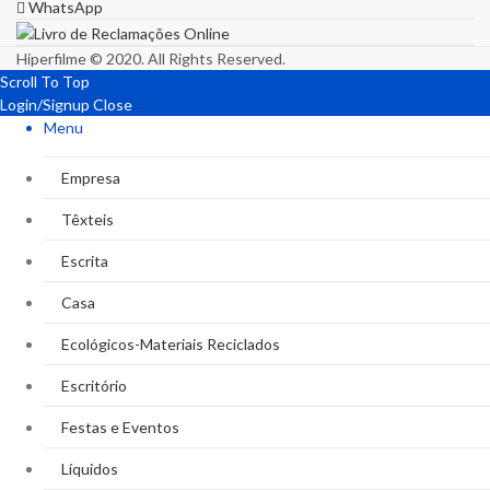
WhatsApp
Hiperfilme © 2020. All Rights Reserved.
Scroll To Top
Login/Signup
Close
Menu
Empresa
Têxteis
Escrita
Casa
Ecológicos-Materiais Reciclados
Escritório
Festas e Eventos
Líquidos