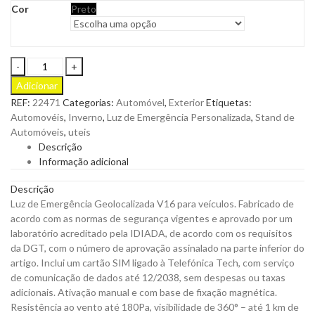
Cor
Preto
Luz
de
Adicionar
Emergência
REF:
22471
Categorias:
Automóvel
,
Exterior
Etiquetas:
V16
Automovéis
,
Inverno
,
Luz de Emergência Personalizada
,
Stand de
Geolocalizada
Automóveis
,
uteis
Pylon
Descrição
para
Informação adicional
Veículos
Personalizável
Descrição
quantity
Luz de Emergência Geolocalizada V16 para veículos. Fabricado de
acordo com as normas de segurança vigentes e aprovado por um
laboratório acreditado pela IDIADA, de acordo com os requisitos
da DGT, com o número de aprovação assinalado na parte inferior do
artigo. Inclui um cartão SIM ligado à Telefónica Tech, com serviço
de comunicação de dados até 12/2038, sem despesas ou taxas
adicionais. Ativação manual e com base de fixação magnética.
Resistência ao vento até 180Pa, visibilidade de 360° – até 1 km de