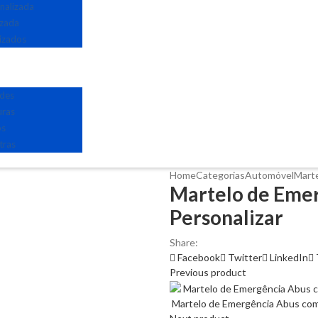
nalizada
izada
izados
edes
uras
os
tras
Home
Categorias
Automóvel
Marte
Martelo de Emer
Personalizar
Share:
Facebook
Twitter
LinkedIn
Previous product
Martelo de Emergência Abus com