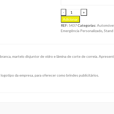
Martelo
de
Adicionar
Emergência
REF:
5437
Categorias:
Automóve
Seleter
Emergência Personalizado
,
Stand
com
LED
para
Personalizar
quantity
ranca, martelo disjuntor de vidro e lâmina de corte de correia. Apresen
logotipo da empresa, para oferecer como brindes publicitários.