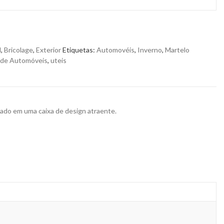
l
,
Bricolage
,
Exterior
Etiquetas:
Automovéis
,
Inverno
,
Martelo
 de Automóveis
,
uteis
tado em uma caixa de design atraente.