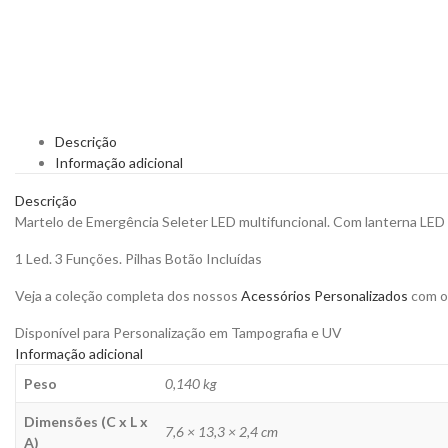
Descrição
Informação adicional
Descrição
Martelo de Emergência Seleter LED multifuncional. Com lanterna LED b
1 Led. 3 Funções. Pilhas Botão Incluídas
Veja a coleção completa dos nossos
Acessórios Personalizados
com o 
Disponível para Personalização em Tampografia e UV
Informação adicional
Peso
0,140 kg
Dimensões (C x L x
7,6 × 13,3 × 2,4 cm
A)