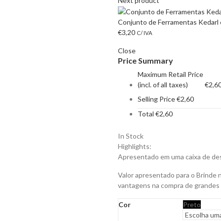
Next product
Conjunto de Ferramentas Kedarl 
€
3,20
C/ IVA
Close
Price Summary
Maximum Retail Price
(incl. of all taxes)
€
2,6
Selling Price
€
2,60
Total
€
2,60
In Stock
Highlights:
Apresentado em uma caixa de desi
Valor apresentado para o Brinde 
vantagens na compra de grandes
Cor
Preto