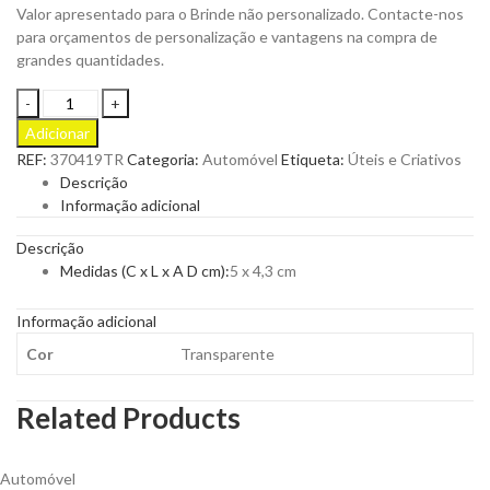
Valor apresentado para o Brinde não personalizado. Contacte-nos
para orçamentos de personalização e vantagens na compra de
grandes quantidades.
Bolsa
Autocolante
Adicionar
Stampy
REF:
370419TR
Categoria:
Automóvel
Etiqueta:
Úteis e Criativos
para
Descrição
Personalizar
Informação adicional
quantity
Descrição
Medidas (C x L x A D cm):
5 x 4,3 cm
Informação adicional
Cor
Transparente
Related Products
Automóvel