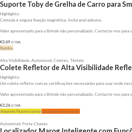
Suporte Toby de Grelha de Carro para S
Highlights:
Cómoda e segura fixação magnética. Inclui anel adesivo.
Valor apresentado para o Brinde não personalizado. Contacte-nos para
€
3,69
C/ IVA
Bambu
Alta Visibilidade
,
Automóvel
,
Coletes
,
Têxteis
Colete Refletor de Alta Visibilidade Ref
Highlights:
Um colete refletor com as certificações necessárias para usar onde nece
Valor apresentado para o Brinde não personalizado. Contacte-nos para
€
3,26
C/ IVA
Amarelo Fluorescente
Laranja Fluorescente
Automóvel
,
Porta-Chaves
Localizador Marog Inteligente com Funçõ