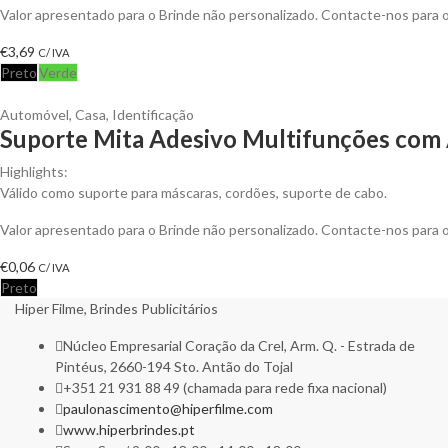
Valor apresentado para o Brinde não personalizado. Contacte-nos para
€
3,69
C/ IVA
Preto
Verde
Automóvel
,
Casa
,
Identificação
Suporte Mita Adesivo Multifunções com 
Highlights:
Válido como suporte para máscaras, cordões, suporte de cabo.
Valor apresentado para o Brinde não personalizado. Contacte-nos para
€
0,06
C/ IVA
Preto
Hiper Filme, Brindes Publicitários
Núcleo Empresarial Coração da Crel, Arm. Q. - Estrada de
Pintéus, 2660-194 Sto. Antão do Tojal
+351 21 931 88 49 (chamada para rede fixa nacional)
paulonascimento@hiperfilme.com
www.hiperbrindes.pt