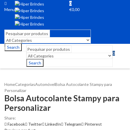
0
Menu
€
0,00
Search
0
Menu
€
0,00
Search
Home
Categorias
Automóvel
Bolsa Autocolante Stampy para
Personalizar
Bolsa Autocolante Stampy para
Personalizar
Share:
Facebook
Twitter
LinkedIn
Telegram
Pinterest