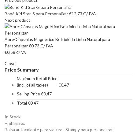
Previous product
Boné Kid Star-S para Personalizar
€
12,73
C/ IVA
Next product
Abre-Cápsulas Magnético Betriok da Linha Natural para
Personalizar
€
0,73
C/ IVA
€
0,58
C/ IVA
Close
Price Summary
Maximum Retail Price
(incl. of all taxes)
€
0,47
Selling Price
€
0,47
Total
€
0,47
In Stock
Highlights:
Bolsa autocolante para viaturas Stampy para personalizar.