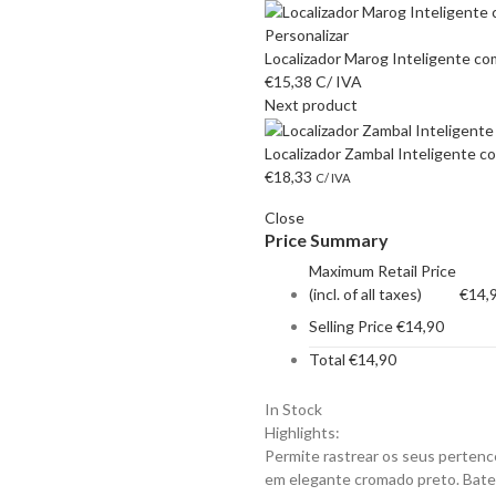
Localizador Marog Inteligente co
€
15,38
C/ IVA
Next product
Localizador Zambal Inteligente c
€
18,33
C/ IVA
Close
Price Summary
Maximum Retail Price
(incl. of all taxes)
€
14,
Selling Price
€
14,90
Total
€
14,90
In Stock
Highlights:
Permite rastrear os seus pertence
em elegante cromado preto. Bater