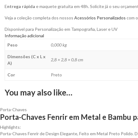
E
ntrega rápida
e maquete gratuita em 48h. Solicite já o seu orçamen
Veja a coleção completa dos nossos
Acessórios Personalizados
com o 
Disponível para Personalização em Tampografia, Laser e UV
Informação adicional
Peso
0,000 kg
Dimensões (C x L x
2,8 × 2,8 × 0,8 cm
A)
Cor
Preto
You may also like…
Porta-Chaves
Porta-Chaves Fenrir em Metal e Bambu pa
Highlights:
Porta-Chaves Fenrir de Design Elegante, Feito em Metal Preto Polido. D