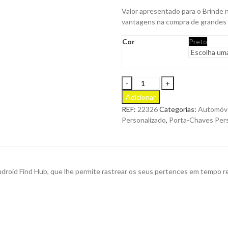
Valor apresentado para o Brinde 
vantagens na compra de grandes
Cor
Preto
Localizador
Kunlun
Adicionar
Inteligente
REF:
22326
Categorias:
Automóv
Compatível
Personalizado
,
Porta-Chaves Pers
com
o
Apple
Find
My
droid Find Hub, que lhe permite rastrear os seus pertences em tempo real
e
o
Android
Find
Hub