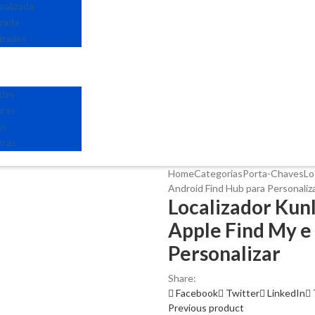
nalizada
izada
izados
edes
uras
os
tras
Home
Categorias
Porta-Chaves
Lo
Android Find Hub para Personaliz
Localizador Kun
Apple Find My e
Personalizar
Share:
Facebook
Twitter
LinkedIn
Previous product