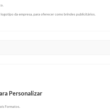
para
to.
Personalizar
quantity
logotipo da empresa, para oferecer como brindes publicitários.
ra Personalizar
ois Formatos.