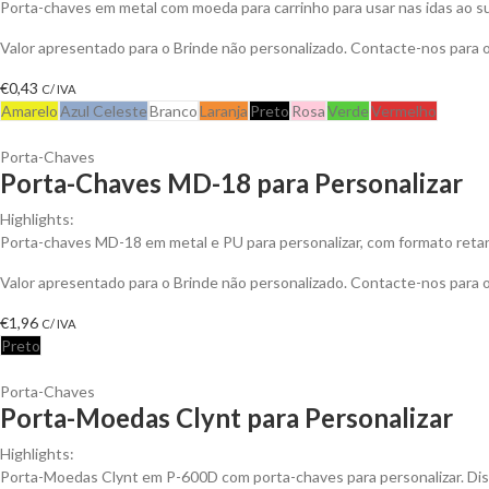
Porta-chaves em metal com moeda para carrinho para usar nas idas ao s
Valor apresentado para o Brinde não personalizado. Contacte-nos para
€
0,43
C/ IVA
Amarelo
Azul Celeste
Branco
Laranja
Preto
Rosa
Verde
Vermelho
Porta-Chaves
Porta-Chaves MD-18 para Personalizar
Highlights:
Porta-chaves MD-18 em metal e PU para personalizar, com formato retang
Valor apresentado para o Brinde não personalizado. Contacte-nos para
€
1,96
C/ IVA
Preto
Porta-Chaves
Porta-Moedas Clynt para Personalizar
Highlights:
Porta-Moedas Clynt em P-600D com porta-chaves para personalizar. Disp