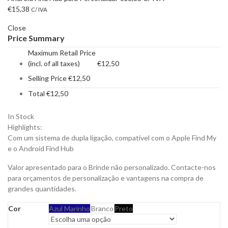
€
15,38
C/ IVA
Close
Price Summary
Maximum Retail Price
(incl. of all taxes)
€
12,50
Selling Price
€
12,50
Total
€
12,50
In Stock
Highlights:
Com um sistema de dupla ligação, compatível com o Apple Find My
e o Android Find Hub
Valor apresentado para o Brinde não personalizado. Contacte-nos
para orçamentos de personalização e vantagens na compra de
grandes quantidades.
Cor
Azul Marinho
Branco
Preto