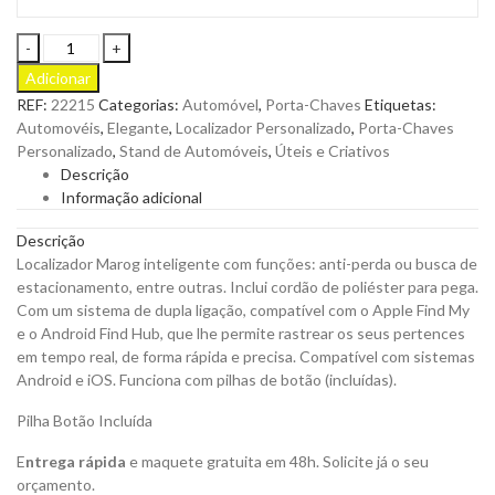
Localizador
Marog
Adicionar
Inteligente
REF:
22215
Categorias:
Automóvel
,
Porta-Chaves
Etiquetas:
com
Automovéis
,
Elegante
,
Localizador Personalizado
,
Porta-Chaves
Funções,
Personalizado
,
Stand de Automóveis
,
Úteis e Criativos
Anti-
Descrição
Perda
Informação adicional
ou
Busca
Descrição
de
Localizador Marog inteligente com funções: anti-perda ou busca de
Estacionamento
estacionamento, entre outras. Inclui cordão de poliéster para pega.
para
Com um sistema de dupla ligação, compatível com o Apple Find My
Personalizar
e o Android Find Hub, que lhe permite rastrear os seus pertences
quantity
em tempo real, de forma rápida e precisa. Compatível com sistemas
Android e iOS. Funciona com pilhas de botão (incluídas).
Pilha Botão Incluída
E
ntrega rápida
e maquete gratuita em 48h. Solicite já o seu
orçamento.