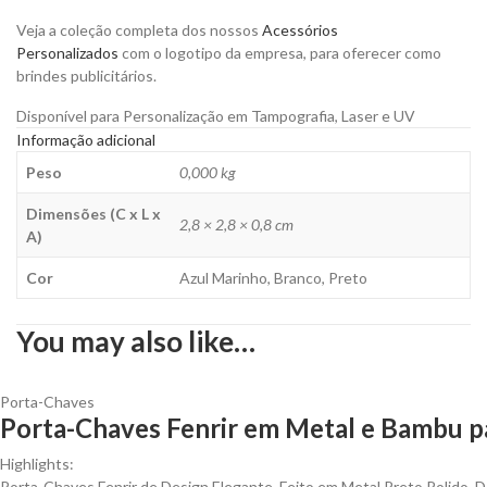
Veja a coleção completa dos nossos
Acessórios
Personalizados
com o logotipo da empresa, para oferecer como
brindes publicitários.
Disponível para Personalização em Tampografia, Laser e UV
Informação adicional
Peso
0,000 kg
Dimensões (C x L x
2,8 × 2,8 × 0,8 cm
A)
Cor
Azul Marinho, Branco, Preto
You may also like…
Porta-Chaves
Porta-Chaves Fenrir em Metal e Bambu pa
Highlights:
Porta-Chaves Fenrir de Design Elegante, Feito em Metal Preto Polido. D