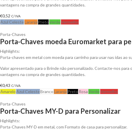
vantagens na compra de grandes quantidades.
€
0,52
C/ IVA
Azul Celeste
Laranja
Preto
Verde
Vermelho
Porta-Chaves
Porta-Chaves moeda Euromarket para per
Highlights:
Porta-chaves em metal com moeda para carrinho para usar nas idas ao s
Valor apresentado para o Brinde não personalizado. Contacte-nos para 
vantagens na compra de grandes quantidades.
€
0,43
C/ IVA
Amarelo
Azul Celeste
Branco
Laranja
Preto
Rosa
Verde
Vermelho
Porta-Chaves
Porta-Chaves MY-D para Personalizar
Highlights:
Porta-Chaves MY-D em metal, com Formato de casa para personalizar.