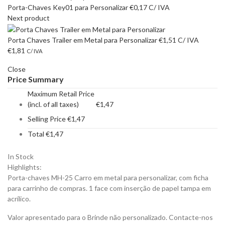
Porta-Chaves Key01 para Personalizar
€
0,17
C/ IVA
Next product
Porta Chaves Trailer em Metal para Personalizar
€
1,51
C/ IVA
€
1,81
C/ IVA
Close
Price Summary
Maximum Retail Price
(incl. of all taxes)
€
1,47
Selling Price
€
1,47
Total
€
1,47
In Stock
Highlights:
Porta-chaves MH-25 Carro em metal para personalizar, com ficha
para carrinho de compras. 1 face com inserção de papel tampa em
acrílico.
Valor apresentado para o Brinde não personalizado. Contacte-nos