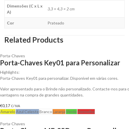
Dimensões (C x L x
3,3 × 4,3 × 2 cm
A)
Cor
Prateado
Related Products
Porta-Chaves
Porta-Chaves Key01 para Personalizar
Highlights:
Porta-Chaves Key01 para personalizar. Disponível em várias cores.
Valor apresentado para o Brinde não personalizado. Contacte-nos para 
vantagens na compra de grandes quantidades.
€
0,17
C/ IVA
Amarelo
Azul Celeste
Branco
Laranja
Verde
Vermelho
Porta-Chaves