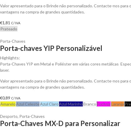
Valor apresentado para o Brinde não personalizado. Contacte-nos para 
vantagens na compra de grandes quantidades.
€
1,81
C/ IVA
Prateado
Porta-Chaves
Porta-chaves YIP Personalizável
Highlights:
Porta-Chaves YIP em Metal e Poliéster em várias cores metálicas Espe
laser.
Valor apresentado para o Brinde não personalizado. Contacte-nos para 
vantagens na compra de grandes quantidades.
€
0,89
C/ IVA
Amarelo
Azul Celeste
Azul Claro
Azul Marinho
Branco
Fuchsia
Laranja
Pre
Desporto
,
Porta-Chaves
Porta-Chaves MX-D para Personalizar