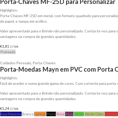
Porta-Chaves MF-25D para Personalizar
Highlights:
Porta-Chaves MF-25D em metal, com formato quadrado para personalizar
de papel, e tampa em acrílico.
Valor apresentado para o Brinde não personalizado. Contacte-nos para 
vantagens na compra de grandes quantidades.
€
1,81
C/ IVA
Prateado
Cuidados Pessoais
,
Porta-Chaves
Porta-Moedas Mayn em PVC com Porta Ch
Highlights:
Fácil de aceder e numa grande gama de cores. Com corrente para porta
Valor apresentado para o Brinde não personalizado. Contacte-nos para 
vantagens na compra de grandes quantidades.
€
1,24
C/ IVA
Azul Marinho
Branco
Laranja
Preto
Rosa
Roxo
Verde
Verde Claro
Vermel