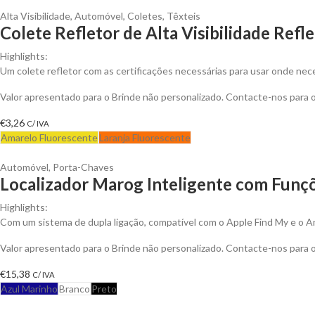
Alta Visibilidade
,
Automóvel
,
Coletes
,
Têxteis
Colete Refletor de Alta Visibilidade Ref
Highlights:
Um colete refletor com as certificações necessárias para usar onde nece
Valor apresentado para o Brinde não personalizado. Contacte-nos para
€
3,26
C/ IVA
Amarelo Fluorescente
Laranja Fluorescente
Automóvel
,
Porta-Chaves
Localizador Marog Inteligente com Funçõ
Highlights:
Com um sistema de dupla ligação, compatível com o Apple Find My e o A
Valor apresentado para o Brinde não personalizado. Contacte-nos para
€
15,38
C/ IVA
Azul Marinho
Branco
Preto