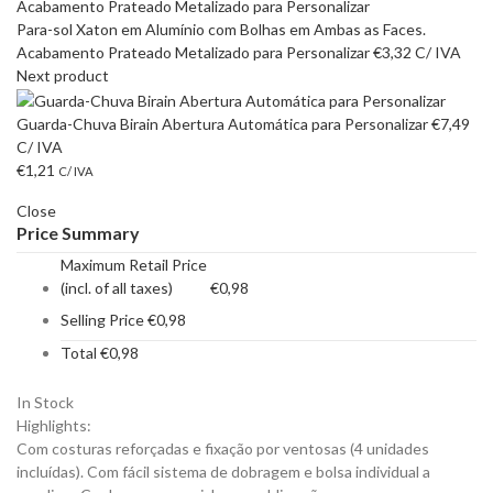
Para-sol Xaton em Alumínio com Bolhas em Ambas as Faces.
Acabamento Prateado Metalizado para Personalizar
€
3,32
C/ IVA
Next product
Guarda-Chuva Birain Abertura Automática para Personalizar
€
7,49
C/ IVA
€
1,21
C/ IVA
Close
Price Summary
Maximum Retail Price
(incl. of all taxes)
€
0,98
Selling Price
€
0,98
Total
€
0,98
In Stock
Highlights:
Com costuras reforçadas e fixação por ventosas (4 unidades
incluídas). Com fácil sistema de dobragem e bolsa individual a