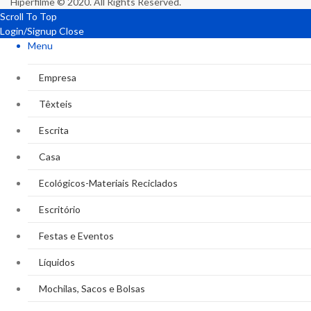
Hiperfilme © 2020. All Rights Reserved.
Scroll To Top
Login/Signup
Close
Menu
Empresa
Têxteis
Escrita
Casa
Ecológicos-Materiais Reciclados
Escritório
Festas e Eventos
Líquidos
Mochilas, Sacos e Bolsas