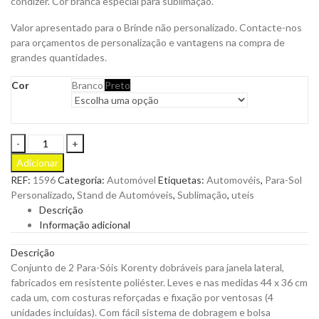
condizer. Cor branca especial para sublimação.
Valor apresentado para o Brinde não personalizado. Contacte-nos
para orçamentos de personalização e vantagens na compra de
grandes quantidades.
Cor
Branco
Preto
Conjunto
de
Adicionar
2
REF:
1596
Categoria:
Automóvel
Etiquetas:
Automovéis
,
Para-Sol
Para-
Personalizado
,
Stand de Automóveis
,
Sublimação
,
uteis
Sóis
Descrição
Korenty
Informação adicional
Dobráveis
para
Descrição
Janela
Conjunto de 2 Para-Sóis Korenty dobráveis para janela lateral,
Lateral
fabricados em resistente poliéster. Leves e nas medidas 44 x 36 cm
para
cada um, com costuras reforçadas e fixação por ventosas (4
Personalizar
unidades incluídas). Com fácil sistema de dobragem e bolsa