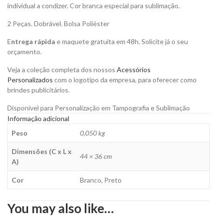
quantity
individual a condizer. Cor branca especial para sublimação.
2 Peças. Dobrável. Bolsa Poliéster
E
ntrega rápida
e maquete gratuita em 48h. Solicite já o seu
orçamento.
Veja a coleção completa dos nossos
Acessórios
Personalizados
com o logotipo da empresa, para oferecer como
brindes publicitários.
Disponível para Personalização em Tampografia e Sublimação
Informação adicional
Peso
0,050 kg
Dimensões (C x L x
44 × 36 cm
A)
Cor
Branco, Preto
You may also like…