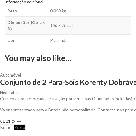
Informação adicional
Peso
0,060 kg
Dimensões (C x L x
150 × 70 cm
A)
Cor
Prateado
You may also like…
Automóvel
Conjunto de 2 Para-Sóis Korenty Dobrávei
Highlights:
Com costuras reforçadas e fixação por ventosas (4 unidades incluídas). C
Valor apresentado para o Brinde não personalizado. Contacte-nos para
€
1,21
C/ IVA
Branco
Preto