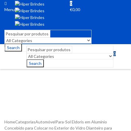
0
Menu
€
0,00
Search
0
Menu
€
0,00
Search
Home
Categorias
Automóvel
Para-Sol Eldoris em Alumínio
Concebido para Colocar no Exterior do Vidro Dianteiro para