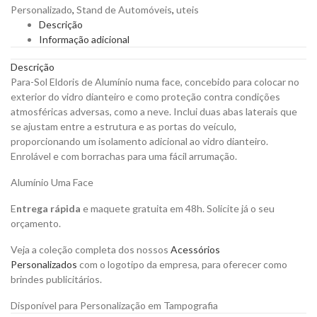
em
Personalizado
,
Stand de Automóveis
,
uteis
Alumínio
Descrição
Concebido
Informação adicional
para
Colocar
Descrição
no
Para-Sol Eldoris de Alumínio numa face, concebido para colocar no
Exterior
exterior do vidro dianteiro e como proteção contra condições
do
atmosféricas adversas, como a neve. Inclui duas abas laterais que
Vidro
se ajustam entre a estrutura e as portas do veículo,
Dianteiro
proporcionando um isolamento adicional ao vidro dianteiro.
para
Enrolável e com borrachas para uma fácil arrumação.
Personalizar
quantity
Alumínio Uma Face
E
ntrega rápida
e maquete gratuita em 48h. Solicite já o seu
orçamento.
Veja a coleção completa dos nossos
Acessórios
Personalizados
com o logotipo da empresa, para oferecer como
brindes publicitários.
Disponível para Personalização em Tampografia