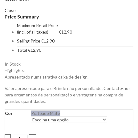
Close
Price Summary
Maximum Retail Price
(incl. of all taxes)
€
12,90
Selling Price
€
12,90
Total
€
12,90
In Stock
Highlights:
Apresentado numa atrativa caixa de design.
Valor apresentado para o Brinde não personalizado. Contacte-nos
para orçamentos de personalização e vantagens na compra de
grandes quantidades.
Cor
Prateado Mate
Refrigerador