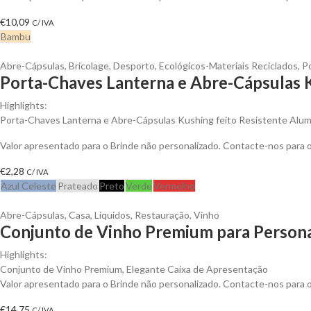
€
10,09
C/ IVA
Bambu
Abre-Cápsulas
,
Bricolage
,
Desporto
,
Ecológicos-Materiais Reciclados
,
P
Porta-Chaves Lanterna e Abre-Cápsulas K
Highlights:
Porta-Chaves Lanterna e Abre-Cápsulas Kushing feito Resistente Alum
Valor apresentado para o Brinde não personalizado. Contacte-nos para
€
2,28
C/ IVA
Azul Celeste
Prateado
Preto
Verde
Vermelho
Abre-Cápsulas
,
Casa
,
Líquidos
,
Restauração
,
Vinho
Conjunto de Vinho Premium para Persona
Highlights:
Conjunto de Vinho Premium, Elegante Caixa de Apresentação
Valor apresentado para o Brinde não personalizado. Contacte-nos para
€
14,75
C/ IVA