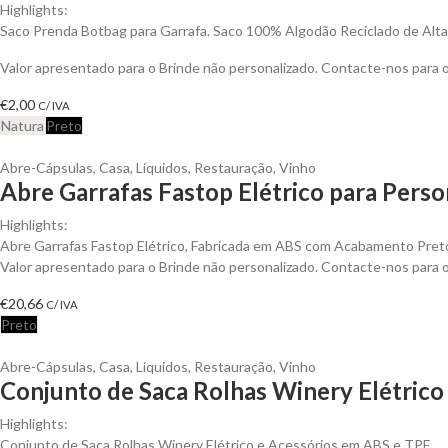
Highlights:
Saco Prenda Botbag para Garrafa. Saco 100% Algodão Reciclado de Alt
Valor apresentado para o Brinde não personalizado. Contacte-nos para
€
2,00
C/ IVA
Natura
Preto
Abre-Cápsulas
,
Casa
,
Líquidos
,
Restauração
,
Vinho
Abre Garrafas Fastop Elétrico para Perso
Highlights:
Abre Garrafas Fastop Elétrico, Fabricada em ABS com Acabamento Pret
Valor apresentado para o Brinde não personalizado. Contacte-nos para
€
20,66
C/ IVA
Preto
Abre-Cápsulas
,
Casa
,
Líquidos
,
Restauração
,
Vinho
Conjunto de Saca Rolhas Winery Elétrico 
Highlights:
Conjunto de Saca Rolhas Winery Elétrico e Acessórios em ABS e TPE