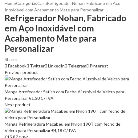
Home
Categorias
Casa
Refrigerador Nohan, Fabricado em Aço
Inoxidável com Acabamento Mate para Personalizar
Refrigerador Nohan, Fabricado
em Aço Inoxidável com
Acabamento Mate para
Personalizar
Share:
Facebook
Twitter
LinkedIn
Telegram
Pinterest
Previous product
Manga Arrefecedor Satish com Fecho Ajustável de Velcro para
Personalizar
€
1,50
C/ IVA
Next product
Manga Refrigeradora Macabeu em Nylon 190T com fecho de
Velcro para Personalizar
€
4,18
C/ IVA
€
15,87
C/ IVA