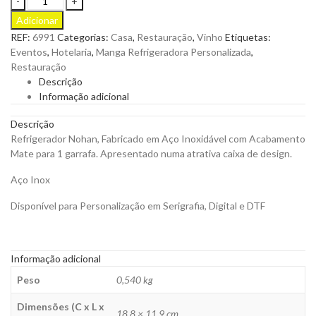
Nohan,
Adicionar
Fabricado
REF:
6991
Categorias:
Casa
,
Restauração
,
Vinho
Etiquetas:
em
Eventos
,
Hotelaria
,
Manga Refrigeradora Personalizada
,
Aço
Restauração
Inoxidável
Descrição
com
Informação adicional
Acabamento
Mate
Descrição
para
Refrigerador Nohan, Fabricado em Aço Inoxidável com Acabamento
Personalizar
Mate para 1 garrafa. Apresentado numa atrativa caixa de design.
quantity
Aço Inox
Disponível para Personalização em Serigrafia, Digital e DTF
Informação adicional
Peso
0,540 kg
Dimensões (C x L x
18,8 × 11,9 cm