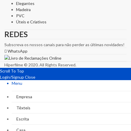
Elegantes
Madeira
PVC
Úteis e Criativos
REDES
Subscreva os nossos canais para não perder as últimas novidades!
WhatsApp
Hiperfilme © 2020. All Rights Reserved.
Scroll To Top
Login/Signup
Close
Menu
Empresa
Têxteis
Escrita
Casa