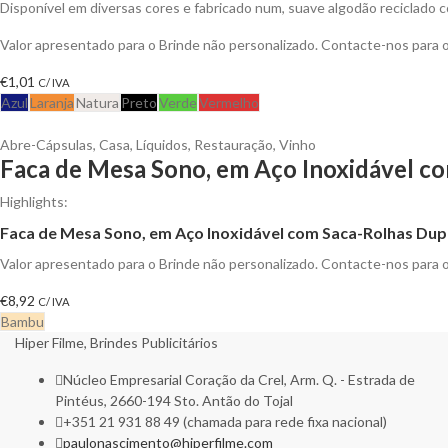
Disponível em diversas cores e fabricado num, suave algodão reciclado c
Valor apresentado para o Brinde não personalizado. Contacte-nos para
€
1,01
C/ IVA
Azul
Laranja
Natura
Preto
Verde
Vermelho
Abre-Cápsulas
,
Casa
,
Líquidos
,
Restauração
,
Vinho
Faca de Mesa Sono, em Aço Inoxidável co
Highlights:
Faca de Mesa Sono, em Aço Inoxidável com Saca-Rolhas D
Valor apresentado para o Brinde não personalizado. Contacte-nos para
€
8,92
C/ IVA
Bambu
Hiper Filme, Brindes Publicitários
Núcleo Empresarial Coração da Crel, Arm. Q. - Estrada de
Pintéus, 2660-194 Sto. Antão do Tojal
+351 21 931 88 49 (chamada para rede fixa nacional)
paulonascimento@hiperfilme.com