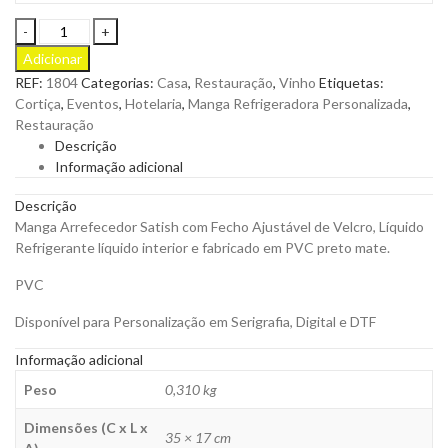
Manga
Arrefecedor
Adicionar
Satish
REF:
1804
Categorias:
Casa
,
Restauração
,
Vinho
Etiquetas:
com
Cortiça
,
Eventos
,
Hotelaria
,
Manga Refrigeradora Personalizada
,
Fecho
Restauração
Ajustável
Descrição
de
Informação adicional
Velcro
para
Descrição
Personalizar
Manga Arrefecedor Satish com Fecho Ajustável de Velcro, Líquido
quantity
Refrigerante líquido interior e fabricado em PVC preto mate.
PVC
Disponível para Personalização em Serigrafia, Digital e DTF
Informação adicional
Peso
0,310 kg
Dimensões (C x L x
35 × 17 cm