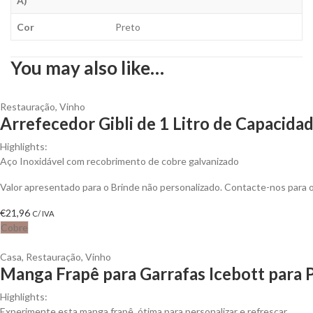
A)
Cor
Preto
You may also like…
Restauração
,
Vinho
Arrefecedor Gibli de 1 Litro de Capacida
Highlights:
Aço Inoxidável com recobrimento de cobre galvanizado
Valor apresentado para o Brinde não personalizado. Contacte-nos para
€
21,96
C/ IVA
Cobre
Casa
,
Restauração
,
Vinho
Manga Frapê para Garrafas Icebott para 
Highlights:
Experimente esta manga frapê, ótima para personalizar e refrescar