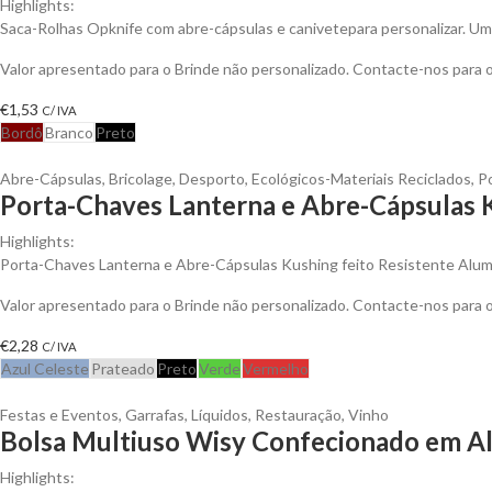
Highlights:
Saca-Rolhas Opknife com abre-cápsulas e canivetepara personalizar. Um 
Valor apresentado para o Brinde não personalizado. Contacte-nos para
€
1,53
C/ IVA
Bordô
Branco
Preto
Abre-Cápsulas
,
Bricolage
,
Desporto
,
Ecológicos-Materiais Reciclados
,
P
Porta-Chaves Lanterna e Abre-Cápsulas K
Highlights:
Porta-Chaves Lanterna e Abre-Cápsulas Kushing feito Resistente Alum
Valor apresentado para o Brinde não personalizado. Contacte-nos para
€
2,28
C/ IVA
Azul Celeste
Prateado
Preto
Verde
Vermelho
Festas e Eventos
,
Garrafas
,
Líquidos
,
Restauração
,
Vinho
Bolsa Multiuso Wisy Confecionado em Al
Highlights: