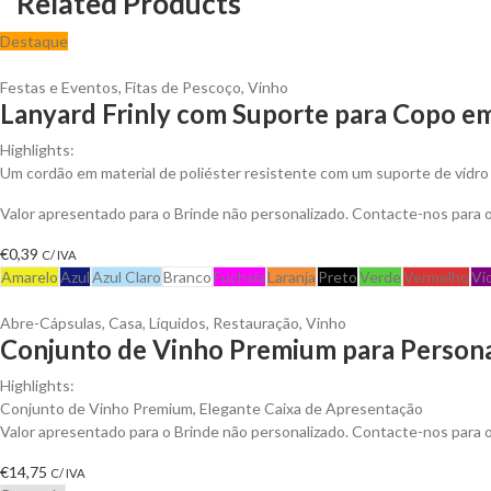
Related Products
Destaque
Festas e Eventos
,
Fitas de Pescoço
,
Vinho
Lanyard Frinly com Suporte para Copo em
Highlights:
Um cordão em material de poliéster resistente com um suporte de vidro
Valor apresentado para o Brinde não personalizado. Contacte-nos para
€
0,39
C/ IVA
Amarelo
Azul
Azul Claro
Branco
Fuchsia
Laranja
Preto
Verde
Vermelho
Vi
Abre-Cápsulas
,
Casa
,
Líquidos
,
Restauração
,
Vinho
Conjunto de Vinho Premium para Persona
Highlights:
Conjunto de Vinho Premium, Elegante Caixa de Apresentação
Valor apresentado para o Brinde não personalizado. Contacte-nos para
€
14,75
C/ IVA