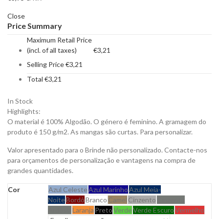
Close
Price Summary
Maximum Retail Price
(incl. of all taxes)
€
3,21
Selling Price
€
3,21
Total
€
3,21
In Stock
Highlights:
O material é 100% Algodão. O género é feminino. A gramagem do
produto é 150 g/m2. As mangas são curtas. Para personalizar.
Valor apresentado para o Brinde não personalizado. Contacte-nos
para orçamentos de personalização e vantagens na compra de
grandes quantidades.
Cor
Azul Celeste
Azul Marinho
Azul Meia-
Noite
Bordô
Branco
Camel
Cinzento
Cinzento
Ardósia
Laranja
Preto
Verde
Verde Escuro
Vermelho