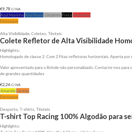
€
9,78
C/ IVA
Azul Marinho
Azul Royal
Cinzento
Preto
Vermelho
Destaque
Alta Visibilidade
,
Coletes
,
Têxteis
Colete Refletor de Alta Visibilidade Hom
Highlights:
Homologado de classe 2. Com 2 Fitas refletoras horizontais. Aperta por 
Valor apresentado para o Brinde não personalizado. Contacte-nos para
de grandes quantidades
€
2,26
C/ IVA
Amarelo
Laranja
Destaque
Desporto
,
T-shirts
,
Têxteis
T-shirt Top Racing 100% Algodão para se
Highlights: