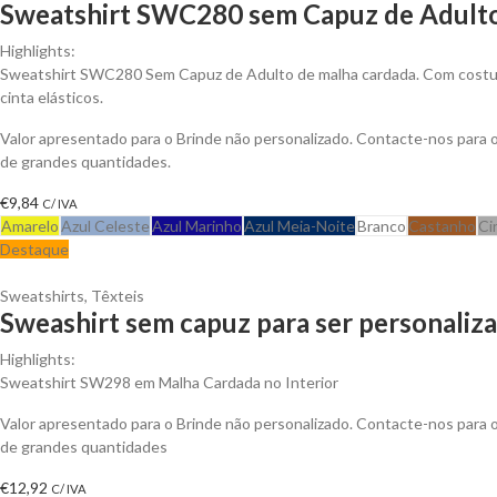
Sweatshirt SWC280 sem Capuz de Adulto
Highlights:
Sweatshirt SWC280 Sem Capuz de Adulto de malha cardada. Com costura
cinta elásticos.
Valor apresentado para o Brinde não personalizado. Contacte-nos para
de grandes quantidades.
€
9,84
C/ IVA
Amarelo
Azul Celeste
Azul Marinho
Azul Meia-Noite
Branco
Castanho
Ci
Destaque
Sweatshirts
,
Têxteis
Sweashirt sem capuz para ser personaliz
Highlights:
Sweatshirt SW298 em Malha Cardada no Interior
Valor apresentado para o Brinde não personalizado. Contacte-nos para
de grandes quantidades
€
12,92
C/ IVA