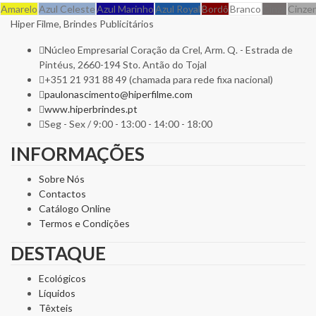
Amarelo
Azul Celeste
Azul Marinho
Azul Royal
Bordô
Branco
Cinza
Cinze
Hiper Filme, Brindes Publicitários
Núcleo Empresarial Coração da Crel, Arm. Q. - Estrada de
Pintéus, 2660-194 Sto. Antão do Tojal
+351 21 931 88 49 (chamada para rede fixa nacional)
paulonascimento@hiperfilme.com
www.hiperbrindes.pt
Seg - Sex / 9:00 - 13:00 - 14:00 - 18:00
INFORMAÇÕES
Sobre Nós
Contactos
Catálogo Online
Termos e Condições
DESTAQUE
Ecológicos
Líquidos
Têxteis