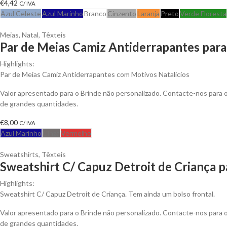
€
4,42
C/ IVA
Azul Celeste
Azul Marinho
Branco
Cinzento
Laranja
Preto
Verde Floresta
Meias
,
Natal
,
Têxteis
Par de Meias Camiz Antiderrapantes para
Highlights:
Par de Meias Camiz Antiderrapantes com Motivos Natalícios
Valor apresentado para o Brinde não personalizado. Contacte-nos para
de grandes quantidades.
€
8,00
C/ IVA
Azul Marinho
Cinza
Vermelho
Sweatshirts
,
Têxteis
Sweatshirt C/ Capuz Detroit de Criança p
Highlights:
Sweatshirt C/ Capuz Detroit de Criança. Tem ainda um bolso frontal.
Valor apresentado para o Brinde não personalizado. Contacte-nos para
de grandes quantidades.