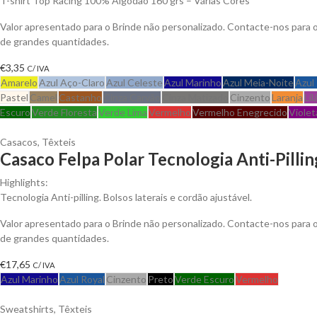
T-shirt Top Racing 100% Algodão 160 grs – Várias Cores
Valor apresentado para o Brinde não personalizado. Contacte-nos para
de grandes quantidades.
€
3,35
C/ IVA
Amarelo
Azul Aço-Claro
Azul Celeste
Azul Marinho
Azul Meia-Noite
Azul
Pastel
Camel
Castanho
Cinza Carvão
Cinza Matizado
Cinzento
Laranja
Lil
Escuro
Verde Floresta
Verde Lima
Vermelho
Vermelho Enegrecido
Violet
Casacos
,
Têxteis
Casaco Felpa Polar Tecnologia Anti-Pillin
Highlights:
Tecnologia Anti-pilling. Bolsos laterais e cordão ajustável.
Valor apresentado para o Brinde não personalizado. Contacte-nos para
de grandes quantidades.
€
17,65
C/ IVA
Azul Marinho
Azul Royal
Cinzento
Preto
Verde Escuro
Vermelho
Sweatshirts
,
Têxteis