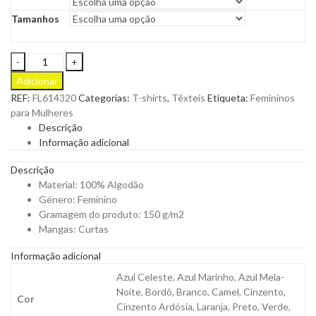
Tamanhos
T-
Shirt
Adicionar
Ladies
REF:
FL614320
Categorias:
T-shirts
,
Têxteis
Etiqueta:
Femininos
Iconic
para Mulheres
T
Descrição
para
Informação adicional
Personalizar
quantity
Descrição
Material: 100% Algodão
Género: Feminino
Gramagem do produto: 150 g/m2
Mangas: Curtas
Informação adicional
Azul Celeste, Azul Marinho, Azul Meia-
Noite, Bordô, Branco, Camel, Cinzento,
Cor
Cinzento Ardósia, Laranja, Preto, Verde,