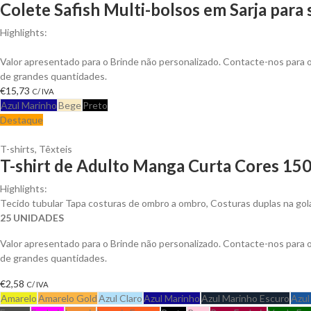
Colete Safish Multi-bolsos em Sarja para
Highlights:
Colete Safish multi-bolsos em Sarja de Algodão, Fecho em Nylon
Valor apresentado para o Brinde não personalizado. Contacte-nos para
de grandes quantidades.
€
15,73
C/ IVA
Azul Marinho
Bege
Preto
Destaque
T-shirts
,
Têxteis
T-shirt de Adulto Manga Curta Cores 150
Highlights:
Tecido tubular Tapa costuras de ombro a ombro, Costuras duplas na go
25 UNIDADES
Valor apresentado para o Brinde não personalizado. Contacte-nos para
de grandes quantidades.
€
2,58
C/ IVA
Amarelo
Amarelo Gold
Azul Claro
Azul Marinho
Azul Marinho Escuro
Azul