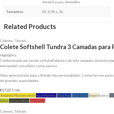
Verde Escuro, Vermelho
Tamanhos
XS, S, M, L, XL
Related Products
Coletes
,
Têxteis
Colete Softshell Tundra 3 Camadas para 
Highlights:
Confecionado em tecido softshell elástico de três camadas (exterior plan
micropolar) com efeito corta-ventos
Valor apresentado para o Brinde não personalizado. Contacte-nos para
de grandes quantidades.
€
17,22
C/ IVA
Amarelo Fluorescente
Azul Marinho
Azul Real
Azul Royal
Bege
Branco
Ci
Maça
Verde Militar
Vermelho
Coletes
,
Têxteis