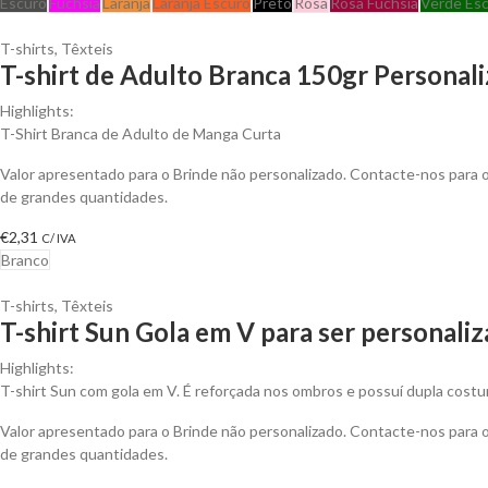
Escuro
Fuchsia
Laranja
Laranja Escuro
Preto
Rosa
Rosa Fuchsia
Verde Es
T-shirts
,
Têxteis
T-shirt de Adulto Branca 150gr Personali
Highlights:
T-Shirt Branca de Adulto de Manga Curta
Valor apresentado para o Brinde não personalizado. Contacte-nos para
de grandes quantidades.
€
2,31
C/ IVA
Branco
T-shirts
,
Têxteis
T-shirt Sun Gola em V para ser personali
Highlights:
T-shirt Sun com gola em V. É reforçada nos ombros e possuí dupla costu
Valor apresentado para o Brinde não personalizado. Contacte-nos para
de grandes quantidades.