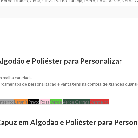
, Bordô, Branco, Cinza, Cinza Escuro, Laranja, Preto, Rosa, Verde, Verde 
godão e Poliéster para Personalizar
m malha canelada
 orçamentos de personalização e vantagens na compra de grandes quanti
inzento
Laranja
Preto
Rosa
Verde
Verde Garrafa
Vermelho
apuz em Algodão e Poliéster para Person