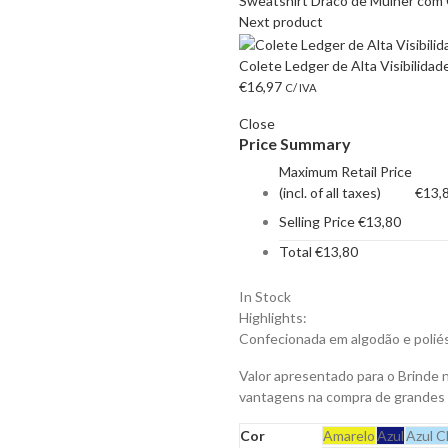
Sweatshirt Draco de Mulher com 
Next product
Colete Ledger de Alta Visibilida
€
16,97
C/ IVA
Close
Price Summary
Maximum Retail Price
(incl. of all taxes)
€
13,
Selling Price
€
13,80
Total
€
13,80
In Stock
Highlights:
Confecionada em algodão e poliés
Valor apresentado para o Brinde 
vantagens na compra de grandes
Cor
Amarelo
Azul
Azul C