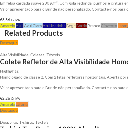
Em felpa cardada suave 280 g/m². Com gola redonda, punhos e cintura e
Valor apresentado para o Brinde não personalizado. Contacte-nos para
€
8,86
C/ IVA
Amarelo
Azul
Azul Claro
Azul Marinho
Bege
Bordô
Branco
Cinzento
Laran
Related Products
Destaque
Alta Visibilidade
,
Coletes
,
Têxteis
Colete Refletor de Alta Visibilidade Hom
Highlights:
Homologado de classe 2. Com 2 Fitas refletoras horizontais. Aperta por 
Valor apresentado para o Brinde não personalizado. Contacte-nos para
€
2,26
C/ IVA
Amarelo
Laranja
Destaque
Desporto
,
T-shirts
,
Têxteis