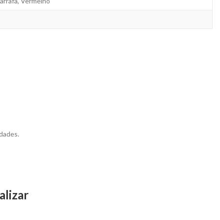
Garrafa, Vermelho
dades.
alizar