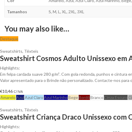
Cor
Amarelo, Azul, Azul Claro, Azul Marinho, Bege
Tamanhos
S, M, L, XL, 2XL, 3XL
You may also like…
Destaque
Sweatshirts
,
Têxteis
Sweatshirt Cosmos Adulto Unissexo em Al
Highlights:
Em felpa cardada suave 280 g/m². Com gola redonda, punhos e cintura e
Valor apresentado para o Brinde não personalizado. Contacte-nos para
€
10,46
C/ IVA
Amarelo
Azul
Azul Claro
Azul Marinho
Bege
Bordô
Branco
Cinza Escuro
C
Sweatshirts
,
Têxteis
Sweatshirt Criança Draco Unissexo com C
Highlights: