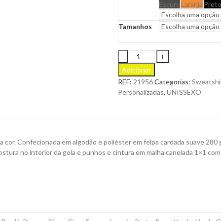
Escuro
Laranja
Pret
Tamanhos
Sweatshirt
Astro
Adicionar
Unissexo
REF:
21956
Categorias:
Sweatshi
com
Personalizadas
,
UNISSEXO
Capuz
e
Fecho
em
Algodão
 cor. Confecionada em algodão e poliéster em felpa cardada suave 280 
e
 costura no interior da gola e punhos e cintura em malha canelada 1×1 com
Poliéster
para
Personalizar
quantity