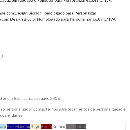
Capuz em Algodão e Poliéster para Personalizar
€
13,41
C/ IVA
de com Design Bicolor Homologado para Personalizar
€
6,09
C/ IVA
80
ter em felpa cardada suave 280 g
não personalizado. Contacte-nos para orçamentos de personalização e
 quantidades.
laro
Azul Marinho
Bege
Bordô
Branco
Cinza
Cinza