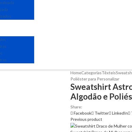
nalizada
izada
izados
edes
uras
os
tras
Home
Categorias
Têxteis
Sweatsh
Poliéster para Personalizar
Sweatshirt Astr
Algodão e Poliés
Share:
Facebook
Twitter
LinkedIn
Previous product