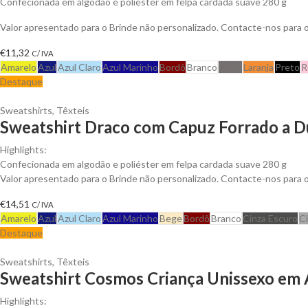
Confecionada em algodão e poliéster em felpa cardada suave 280 g
Valor apresentado para o Brinde não personalizado. Contacte-nos para
€
11,32
C/ IVA
Amarelo
Azul
Azul Claro
Azul Marinho
Bordô
Branco
Cinza
Laranja
Preto
R
Destaque
Sweatshirts
,
Têxteis
Sweatshirt Draco com Capuz Forrado a D
Highlights:
Confecionada em algodão e poliéster em felpa cardada suave 280 g
Valor apresentado para o Brinde não personalizado. Contacte-nos para
€
14,51
C/ IVA
Amarelo
Azul
Azul Claro
Azul Marinho
Bege
Bordô
Branco
Cinza Escuro
C
Destaque
Sweatshirts
,
Têxteis
Sweatshirt Cosmos Criança Unissexo em A
Highlights: