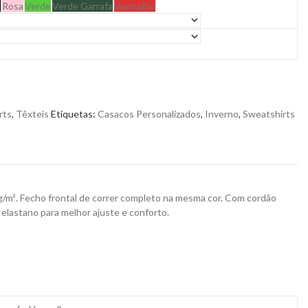
o
Rosa
Verde
Verde Garrafa
Vermelho
rts
,
Têxteis
Etiquetas:
Casacos Personalizados
,
Inverno
,
Sweatshirts
g/m². Fecho frontal de correr completo na mesma cor. Com cordão
 elastano para melhor ajuste e conforto.