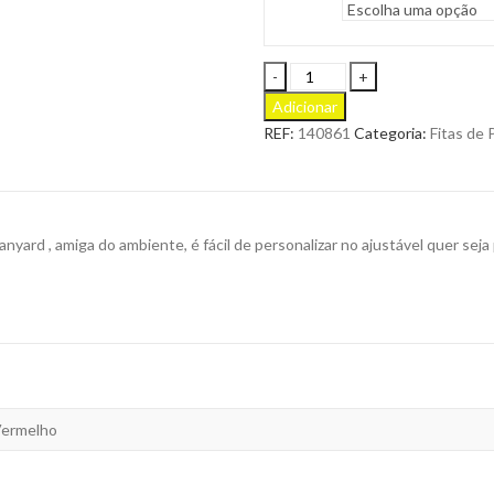
Lanyard
Ecoyard
Adicionar
Tubular,
REF:
140861
Categoria:
Fitas de
em
RPET,
com
Ajustável
e
ard , amiga do ambiente, é fácil de personalizar no ajustável quer seja 
Mosquetão
para
Personalizar
quantity
 Vermelho