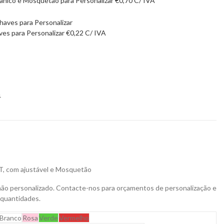
ânico e Mosquetão para Personalizar
€
0,70
C/ IVA
ves para Personalizar
€
0,22
C/ IVA
4
T, com ajustável e Mosquetão
não personalizado. Contacte-nos para orçamentos de personalização e
 quantidades.
Branco
Rosa
Verde
Vermelho