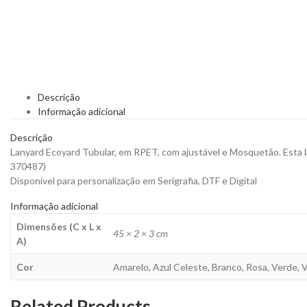
Descrição
Informação adicional
Descrição
Lanyard Ecoyard Tubular, em RPET, com ajustável e Mosquetão. Esta lany
370487)
Disponível para personalização em Serigrafia, DTF e Digital
Informação adicional
Dimensões (C x L x
45 × 2 × 3 cm
A)
Cor
Amarelo, Azul Celeste, Branco, Rosa, Verde,
Related Products