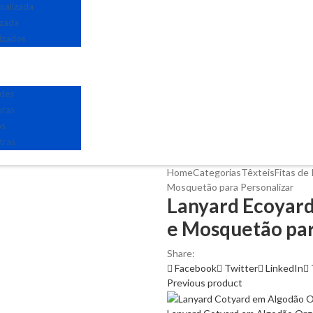
nalizada
izada
izados
edes
uras
os
tras
Home
Categorias
Têxteis
Fitas de
Mosquetão para Personalizar
Lanyard Ecoyard
e Mosquetão par
Share:
Facebook
Twitter
LinkedIn
Previous product