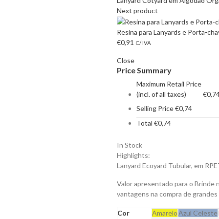
Lanyard Cotyard em Algodão Org
Next product
Resina para Lanyards e Porta-cha
€
0,91
C/ IVA
Close
Price Summary
Maximum Retail Price
(incl. of all taxes)
€
0,7
Selling Price
€
0,74
Total
€
0,74
In Stock
Highlights:
Lanyard Ecoyard Tubular, em RPE
Valor apresentado para o Brinde 
vantagens na compra de grandes
Cor
Amarelo
Azul Celeste