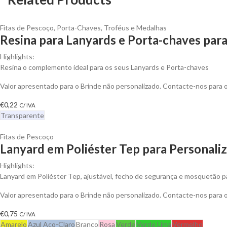
Fitas de Pescoço
,
Porta-Chaves
,
Troféus e Medalhas
Resina para Lanyards e Porta-chaves para
Highlights:
Resina o complemento ideal para os seus Lanyards e Porta-chaves
Valor apresentado para o Brinde não personalizado. Contacte-nos para
€
0,22
C/ IVA
Transparente
Fitas de Pescoço
Lanyard em Poliéster Tep para Personaliz
Highlights:
Lanyard em Poliéster Tep, ajustável, fecho de segurança e mosquetão par
Valor apresentado para o Brinde não personalizado. Contacte-nos para
€
0,75
C/ IVA
Amarelo
Azul Aço-Claro
Branco
Rosa
Verde
Verde Lima
Vermelho