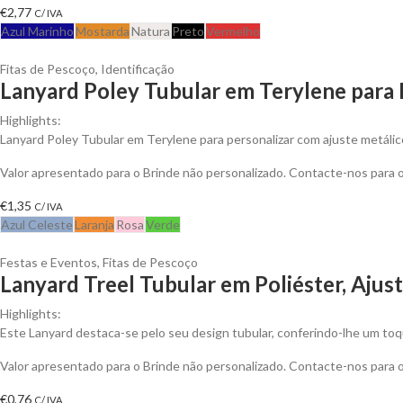
€
2,77
C/ IVA
Azul Marinho
Mostarda
Natura
Preto
Vermelho
Fitas de Pescoço
,
Identificação
Lanyard Poley Tubular em Terylene para 
Highlights:
Lanyard Poley Tubular em Terylene para personalizar com ajuste metálico 
Valor apresentado para o Brinde não personalizado. Contacte-nos para
€
1,35
C/ IVA
Azul Celeste
Laranja
Rosa
Verde
Festas e Eventos
,
Fitas de Pescoço
Lanyard Treel Tubular em Poliéster, Ajus
Highlights:
Este Lanyard destaca-se pelo seu design tubular, conferindo-lhe um t
Valor apresentado para o Brinde não personalizado. Contacte-nos para
€
0,76
C/ IVA